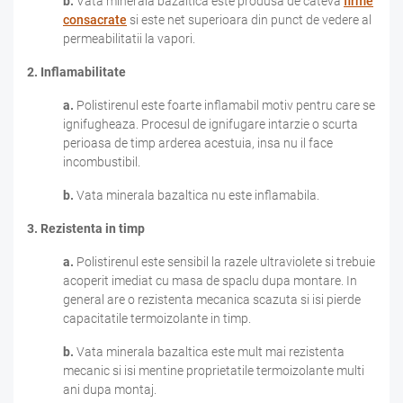
b.
Vata minerala bazaltica este produsa de cateva
firme
consacrate
si este net superioara din punct de vedere al
permeabilitatii la vapori.
2. Inflamabilitate
a.
Polistirenul este foarte inflamabil motiv pentru care se
ignifugheaza. Procesul de ignifugare intarzie o scurta
perioasa de timp arderea acestuia, insa nu il face
incombustibil.
b.
Vata minerala bazaltica nu este inflamabila.
3. Rezistenta in timp
a.
Polistirenul este sensibil la razele ultraviolete si trebuie
acoperit imediat cu masa de spaclu dupa montare. In
general are o rezistenta mecanica scazuta si isi pierde
capacitatile termoizolante in timp.
b.
Vata minerala bazaltica este mult mai rezistenta
mecanic si isi mentine proprietatile termoizolante multi
ani dupa montaj.