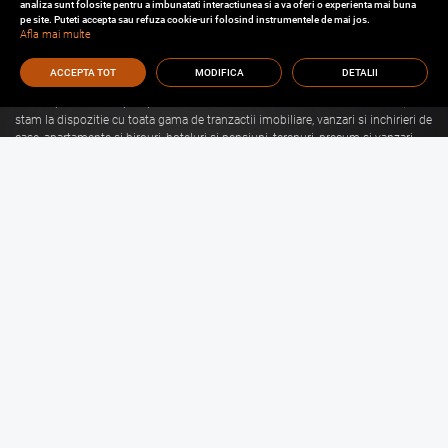
analiza sunt folosite pentru a imbunatati interactiunea si a va oferi o experienta mai buna
pe site. Puteti accepta sau refuza cookie-uri folosind instrumentele de mai jos.
Afla mai multe
ACCEPTA TOT
MODIFICA
DETALII
Cu o experienta de aproape 30 de ani in domeniul consultantei imobiliare, va
stam la dispozitie cu toata gama de tranzactii imobiliare, vanzari si inchirieri de
case, apartamente si birouri, hoteluri si pensiuni, terenuri, precum si vanzari
sau inchirieri de spatii comerciale, de productie, spatii industriale, hale si
depozite.
Citeste mai mult
Vanzari Brasov
Inchirieri Brasov
Garsoniere de vanzare Brasov
Garsoniere de inchiriat Brasov
Apartamente de vanzare Brasov
Apartamente de inchiriat Brasov
Case de vanzare Brasov
Case de inchiriat Brasov
Spatii Comerciale de
Spatii Comerciale de
vanzare Brasov
inchiriat Brasov
Birouri de vanzare Brasov
Birouri de inchiriat Brasov