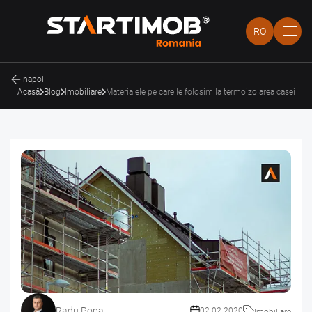
RO
Inapoi
Acasă
Blog
Imobiliare
Materialele pe care le folosim la termoizolarea casei
Radu Popa
02.02.2020
Imobiliare