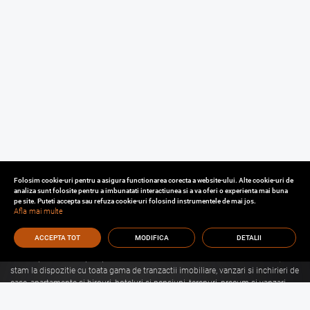
Folosim cookie-uri pentru a asigura functionarea corecta a website-ului. Alte cookie-uri de
analiza sunt folosite pentru a imbunatati interactiunea si a va oferi o experienta mai buna
pe site. Puteti accepta sau refuza cookie-uri folosind instrumentele de mai jos.
Afla mai multe
ACCEPTA TOT
MODIFICA
DETALII
Cu o experienta de aproape 30 de ani in domeniul consultantei imobiliare, va
stam la dispozitie cu toata gama de tranzactii imobiliare, vanzari si inchirieri de
case, apartamente si birouri, hoteluri si pensiuni, terenuri, precum si vanzari
sau inchirieri de spatii comerciale, de productie, spatii industriale, hale si
depozite.