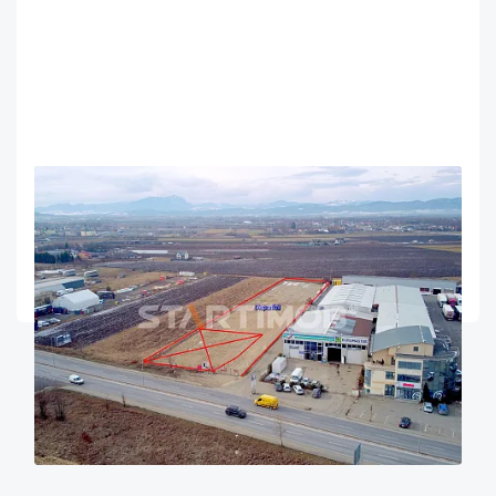
OFERTA NOUA
EXCLUSIVITATE
COMISION 0%
Teren intravilan DN 13 pretabil activitati comerciale
Brasov
1000
Intravilan
m²
Clasificare teren