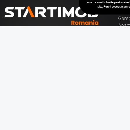
analiza sunt folosite pentru a imb
site. Puteti accepta sau 
Van
Garso
Apar
Cu o experienta de aproape 30 de ani in domeniul
Case 
consultantei imobiliare, va stam la dispozitie cu
Spati
toata gama de tranzactii imobiliare, vanzari si
Birou
inchirieri de case, apartamente si birouri, hoteluri si
pensiuni, terenuri, precum si vanzari sau inchirieri de
Teren
spatii comerciale, de productie, spatii industriale,
Spati
hale si depozite.
Citeste mai mult
Con
Aboneaza-te la newsletter
Bra
07