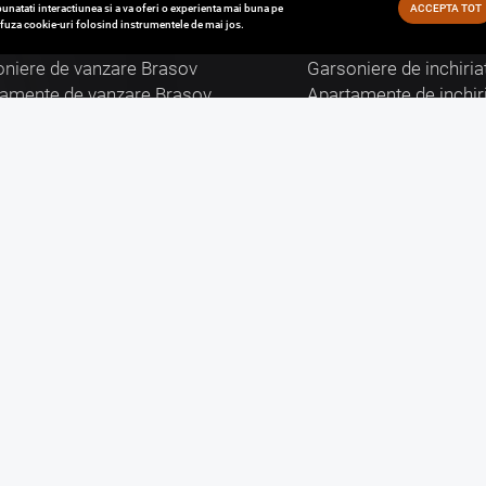
unatati interactiunea si a va oferi o experienta mai buna pe
ACCEPTA TOT
refuza cookie-uri folosind instrumentele de mai jos.
zari Brasov
Inchirieri Brasov
niere de vanzare Brasov
Garsoniere de inchiria
tamente de vanzare Brasov
Apartamente de inchir
de vanzare Brasov
Case de inchiriat Bras
i Comerciale de vanzare Brasov
Spatii Comerciale de i
ri de vanzare Brasov
Birouri de inchiriat Br
uri de vanzare Brasov
Terenuri de inchiriat 
i Industriale de vanzare Brasov
Spatii Industriale de i
tact
Informatii legale
sov, Str. Verii, Nr. 1
Politica de confidential
33.092.093
Politica cookie