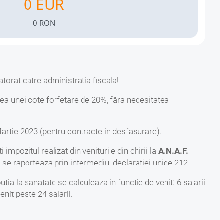
Impozit CASS Lunar Lei
atorat catre administratia fiscala!
rea unei cote forfetare de 20%, făra necesitatea
 Martie 2023 (pentru contracte in desfasurare).
 impozitul realizat din veniturile din chirii la
A.N.A.F.
e se raporteaza prin intermediul declaratiei unice 212.
ia la sanatate se calculeaza in functie de venit: 6 salarii
venit peste 24 salarii.