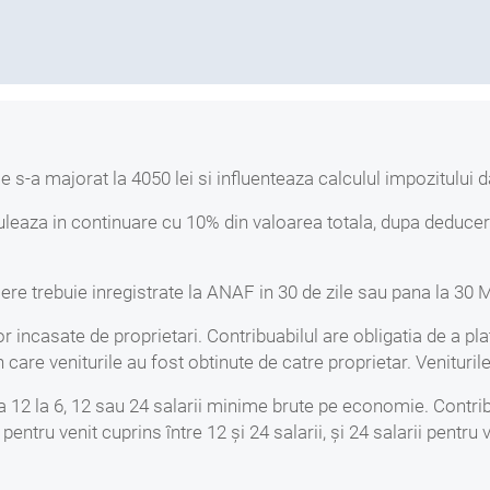
S Anual Lei
 s-a majorat la 4050 lei si influenteaza calculul impozitului d
lculeaza in continuare cu 10% din valoarea totala, dupa deduce
riere trebuie inregistrate la ANAF in 30 de zile sau pana la 30
 incasate de proprietari. Contribuabilul are obligatia de a plati
 care veniturile au fost obtinute de catre proprietar. Venituril
12 la 6, 12 sau 24 salarii minime brute pe economie. Contribut
pentru venit cuprins între 12 și 24 salarii, și 24 salarii pentru 