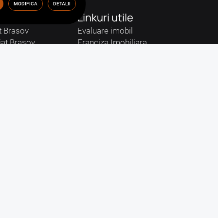
MODIFICA
DETALII
Linkuri utile
t Brasov
Evaluare imobil
iat Brasov
Franciza Imobiliara
ov
Calculator Taxa Impozit Chirie
nchiriat Brasov
Calculator Taxe Notariale
asov
Despre Noi
Brasov
Echipa STARTIMOB
nchiriat Brasov
Testimoniale
Agent Imobiliar Brasov
Partenerii nostri
Blog
itate