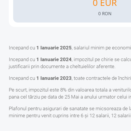
Impozit CAS
Incepand cu
1 Ianuarie 2025
, salariul minim pe economie
Incepand cu
1 Ianuarie 2024
, impozitul pe chirie se ca
justificarii prin documente a cheltuielilor aferente.
Incepand cu
1 Ianuarie 2023
, toate contractele de închi
Pe scurt, impozitul este 8% din valoarea totala a veniturilor
pana cel tărziu pe data de 25 Mai a anului urmator celui in
Plafonul pentru asigurari de sanatate se micsoreaza de la 
minime pentru venit cuprins intre 6 și 12 salarii, 12 salarii 