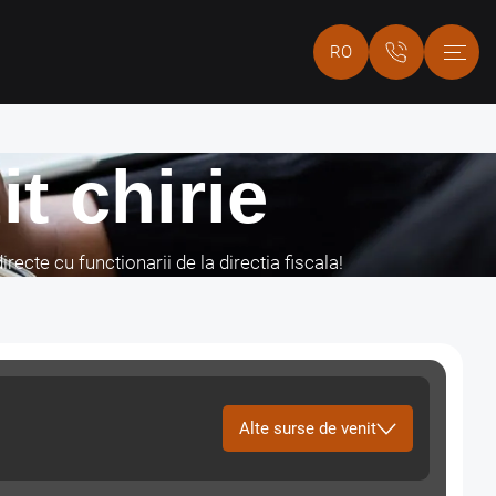
RO
t chirie
recte cu functionarii de la directia fiscala!
Alte surse de venit