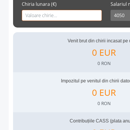
Chiria lunara (€)
Salariul
Venit brut din chirii incasat pe
Venit Total
Venit Total 
Impozitul pe venitul din chirii dato
Impozit Pla
Impozit Plat
Contribuțiile CASS (plata an
Impozit CAS