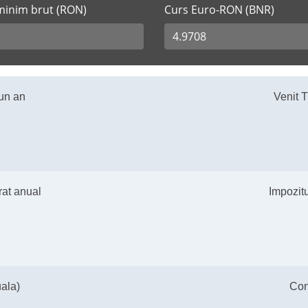
 minim brut (RON)
Curs Euro-RON (BNR)
 un an
Venit T
 Anual Euro
Anual Lei
rat anual
Impozitu
ta Anuala Euro
a Anuala Lei
uala)
Con
S Anual Euro