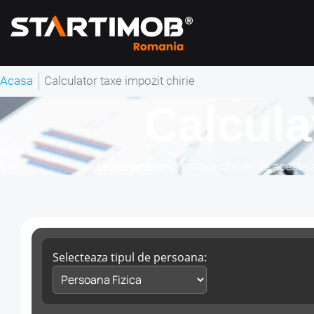
Acasa
Calculator taxe impozit chirie
Calcula
Important:
Informatiile oferite de acest ca
Selecteaza tipul de persoana: