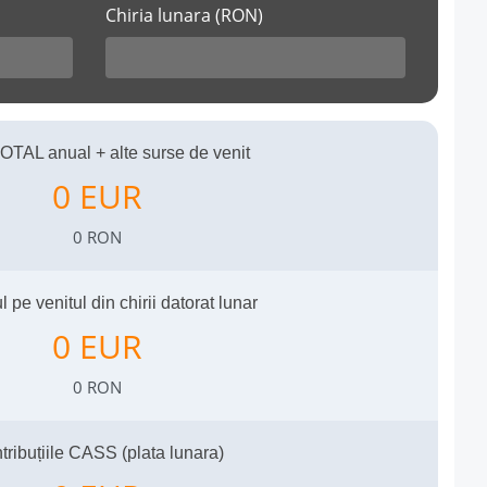
Chiria lunara (RON)
OTAL anual + alte surse de venit
Impozit Plata Anuala Euro
Impozit Plata Anuala Lei
l pe venitul din chirii datorat lunar
Impozit Plata Lunara Euro
Impozit Plata Lunara Lei
tribuțiile CASS (plata lunara)
Impozit CASS Lunar Euro