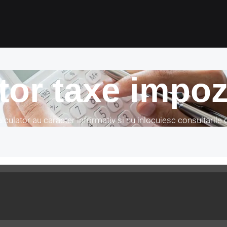
tor taxe impozi
lculator au caracter informativ si nu inlocuiesc consultarile di