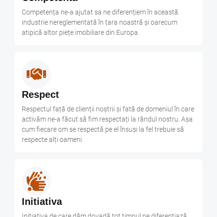
Competența ne-a ajutat sa ne diferențiem în această
industrie nereglementată în țara noastră și oarecum
atipică altor piețe imobiliare din Europa.
Respect
Respectul față de clienții noștrii și fată de domeniul în care
activăm ne-a făcut să fim respectați la rândul nostru. Așa
cum fiecare om se respectă pe el însuși la fel trebuie să
respecte alți oameni.
Initiativa
Inițiativa de care dăm dovadă tot timpul ne diferențiază