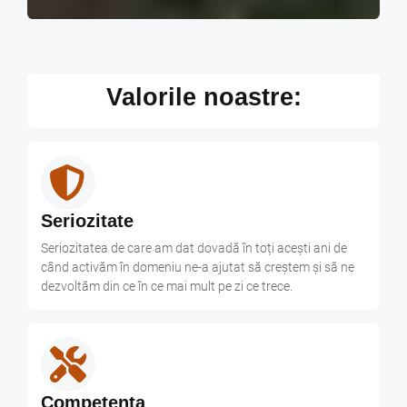
Valorile noastre:
Seriozitate
Seriozitatea de care am dat dovadă în toți acești ani de
când activăm în domeniu ne-a ajutat să creștem și să ne
dezvoltăm din ce în ce mai mult pe zi ce trece.
Competenta