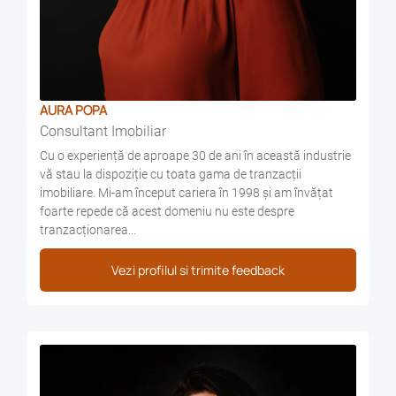
AURA POPA
Consultant Imobiliar
Cu o experiență de aproape 30 de ani în această industrie
vă stau la dispoziție cu toata gama de tranzacții
imobiliare. Mi-am început cariera în 1998 și am învățat
foarte repede că acest domeniu nu este despre
tranzacționarea...
Vezi profilul si trimite feedback