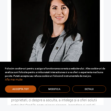
Folosim cookie-uri pentru a asigura functionarea corecta a website-ului. Alte cookie-uri de
analiza sunt folosite pentru a imbunatati interactiunea si a va oferi o experienta mai buna
pe site. Puteti accepta sau refuza cookie-uri folosind instrumentele de mai jos.
RALUCA ZAMFIRESCU
Afla mai multe
Consultant Imobiliar
Cu o experienta solida in lucrul cu oamenii, am inteles ca
ACCEPTA TOT
MODIFICA
DETALII
domeniul consultantei imobiliare nu este doar despre
proprietati, ci despre a asculta, a intelege și a oferi solutii
potrivite! Cred în comunicare sincera, incredere și soluții...