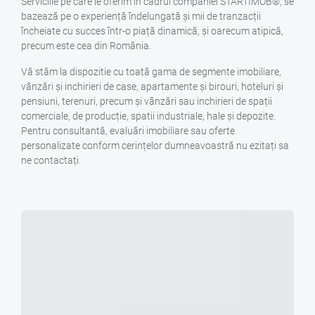
Serviciile pe care le oferim în cadrul companiei STARTIMOB®, se
bazează pe o experiență îndelungată și mii de tranzacții
încheiate cu succes într-o piață dinamică, și oarecum atipică,
precum este cea din România.
Vă stăm la dispozitie cu toată gama de segmente imobiliare,
vânzări și inchirieri de case, apartamente și birouri, hoteluri și
pensiuni, terenuri, precum și vânzări sau inchirieri de spații
comerciale, de producție, spatii industriale, hale și depozite.
Pentru consultantă, evaluări imobiliare sau oferte
personalizate conform cerințelor dumneavoastră nu ezitați sa
ne contactați.