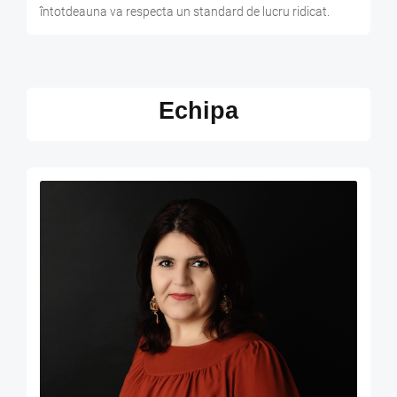
întotdeauna va respecta un standard de lucru ridicat.
Echipa