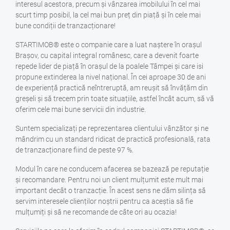
interesul acestora, precum și vânzarea imobilului în cel mai
scurt timp posibil, la cel mai bun preț din piață și în cele mai
bune condiții de tranzacționare!
STARTIMOB® este o companie care a luat naștere în orașul
Brașov, cu capital integral românesc, care a devenit foarte
repede lider de piață în orașul de la poalele Tâmpei și care isi
propune extinderea la nivel național. În cei aproape 30 de ani
de experiență practică neîntreruptă, am reușit să învățăm din
greșeli și să trecem prin toate situațiile, astfel încât acum, să vă
oferim cele mai bune servicii din industrie.
Suntem specializați pe reprezentarea clientului vânzător și ne
mândrim cu un standard ridicat de practică profesională, rata
de tranzacționare fiind de peste 97 %.
Modul în care ne conducem afacerea se bazează pe reputație
și recomandare. Pentru noi un client mulțumit este mult mai
important decât o tranzacție. În acest sens ne dăm silința să
servim interesele clienților noștrii pentru ca aceștia să fie
mulțumiți și să ne recomande de câte ori au ocazia!