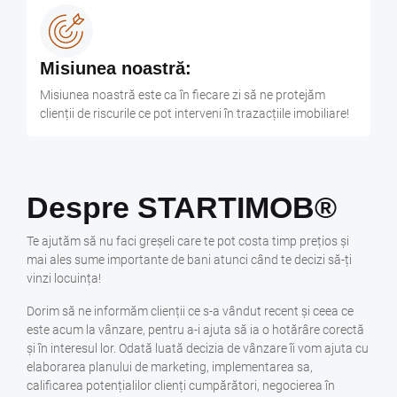
Misiunea noastră:
Misiunea noastră este ca în fiecare zi să ne protejăm
clienții de riscurile ce pot interveni în trazacțiile imobiliare!
Despre STARTIMOB®
Te ajutăm să nu faci greșeli care te pot costa timp prețios și
mai ales sume importante de bani atunci când te decizi să-ți
vinzi locuința!
Dorim să ne informăm clienții ce s-a vândut recent și ceea ce
este acum la vânzare, pentru a-i ajuta să ia o hotărâre corectă
și în interesul lor. Odată luată decizia de vânzare îi vom ajuta cu
elaborarea planului de marketing, implementarea sa,
calificarea potențialilor clienți cumpărători, negocierea în