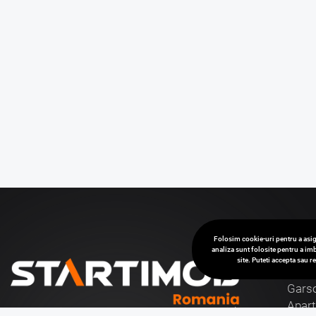
Folosim cookie-uri pentru a asig
analiza sunt folosite pentru a imb
site. Puteti accepta sau 
Van
Garso
Apar
Cu o experienta de aproape 30 de ani in domeniul