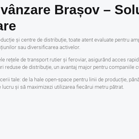
 vânzare Brașov – Solu
are
ducție și centre de distribuție, toate atent evaluate pentru am
unilor sau diversificarea activelor.
e rețele de transport rutier și feroviar, asigurând acces rapid l
i reduse de distribuție, un avantaj major pentru companiile cu
cerii tale: de la hale open-space pentru linii de producție, până
de lucru și să maximizezi utilizarea fiecărui metru pătrat.
ă datorită perspectivelor de vânzare hale Brașov, cu valori ce 
, asigurând randamente pe termen mediu și lung.
de vânzare și maximize
viciile noastre specializate de vânzare îți garantează o tranzacț