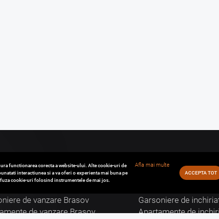
Afla mai multe
ura functionarea corecta a website-ului. Alte cookie-uri de
unatati interactiunea si a va oferi o experienta mai buna pe
ACCEPTA TOT
refuza cookie-uri folosind instrumentele de mai jos.
zari Brasov
Inchirieri Brasov
niere de vanzare Brasov
Garsoniere de inchiria
tamente de vanzare Brasov
Apartamente de inchir