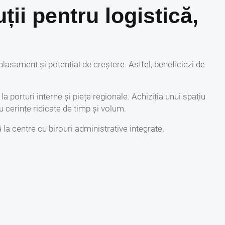
ții pentru logistică,
plasament și potențial de creștere. Astfel, beneficiezi de
a porturi interne și piețe regionale. Achiziția unui spațiu
 cerințe ridicate de timp și volum.
 la centre cu birouri administrative integrate.
reflectă cererea constantă pentru depozitare și producție
ază profitul
ie rapidă și la cel mai bun preț. Realizăm o evaluare