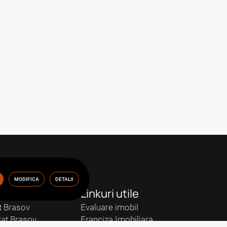
MODIFICA
DETALII
Linkuri utile
t Brasov
Evaluare imobil
iat Brasov
Franciza Imobiliara