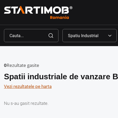
0
Rezultate gasite
Spatii industriale de vanzare 
Vezi rezultatele pe harta
Nu s-au gasit rezultate.