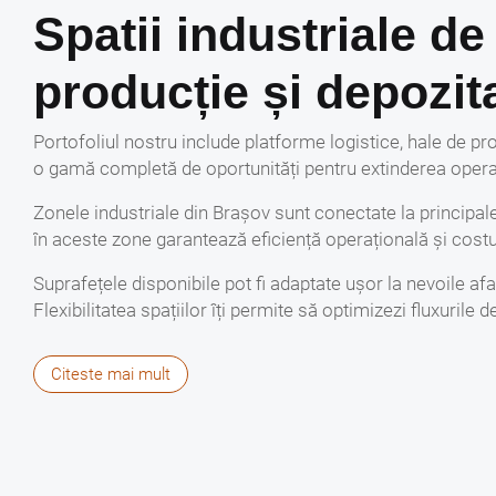
Spatii industriale de
producție și depozit
Portofoliul nostru include platforme logistice, hale de pro
o gamă completă de oportunități pentru extinderea operați
Zonele industriale din Brașov sunt conectate la principalel
în aceste zone garantează eficiență operațională și costur
Suprafețele disponibile pot fi adaptate ușor la nevoile afa
Flexibilitatea spațiilor îți permite să optimizezi fluxurile 
Investiția într-un spațiu industrial devine și mai atractiv
Citeste mai mult
locală. Cererea menține prețurile pe un trend ascendent
Simplifică procesul 
Dacă deții un spațiu industrial și vrei să-l valorifici, ser