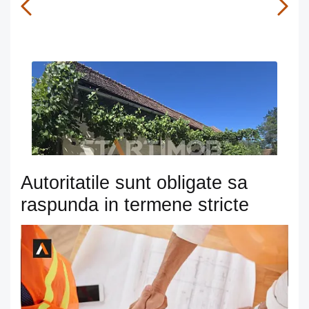
OFERTA NOUA
EXCLUSIVITATE
COMISION 0%
Casa 4 camere sat Toderita comuna Mandra
T
Toderita
S
Vezi detalii
Ve
Autoritatile sunt obligate sa
raspunda in termene stricte