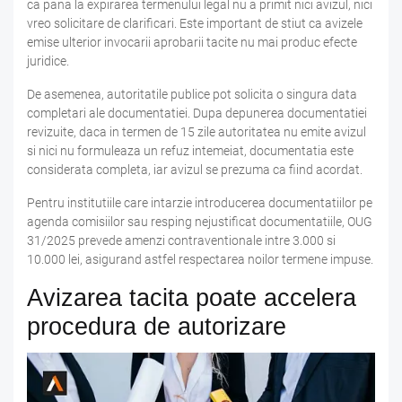
ca pana la expirarea termenului legal nu a primit nici avizul, nici
vreo solicitare de clarificari. Este important de stiut ca avizele
emise ulterior invocarii aprobarii tacite nu mai produc efecte
juridice.
De asemenea, autoritatile publice pot solicita o singura data
completari ale documentatiei. Dupa depunerea documentatiei
revizuite, daca in termen de 15 zile autoritatea nu emite avizul
si nici nu formuleaza un refuz intemeiat, documentatia este
considerata completa, iar avizul se prezuma ca fiind acordat.
Pentru institutiile care intarzie introducerea documentatiilor pe
agenda comisiilor sau resping nejustificat documentatiile, OUG
31/2025 prevede amenzi contraventionale intre 3.000 si
10.000 lei, asigurand astfel respectarea noilor termene impuse.
Avizarea tacita poate accelera
procedura de autorizare