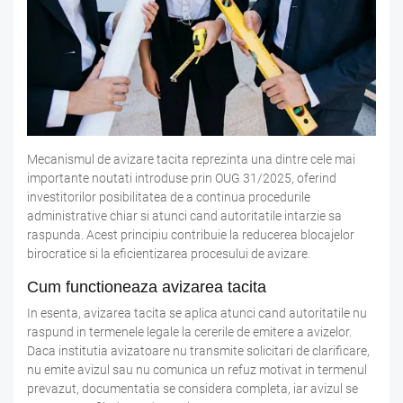
Mecanismul de avizare tacita reprezinta una dintre cele mai
importante noutati introduse prin OUG 31/2025, oferind
investitorilor posibilitatea de a continua procedurile
administrative chiar si atunci cand autoritatile intarzie sa
raspunda. Acest principiu contribuie la reducerea blocajelor
birocratice si la eficientizarea procesului de avizare.
Cum functioneaza avizarea tacita
In esenta, avizarea tacita se aplica atunci cand autoritatile nu
raspund in termenele legale la cererile de emitere a avizelor.
Daca institutia avizatoare nu transmite solicitari de clarificare,
nu emite avizul sau nu comunica un refuz motivat in termenul
prevazut, documentatia se considera completa, iar avizul se