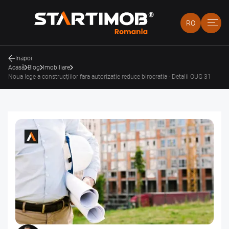
RO
Inapoi
Acasă
Blog
Imobiliare
Noua lege a construcțiilor fara autorizatie reduce birocratia - Detalii OUG 31