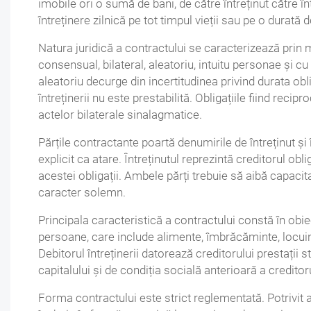
imobile ori o sumă de bani, de către întreținut către î
întreținere zilnică pe tot timpul vieții sau pe o durată 
Natura juridică a contractului se caracterizează prin 
consensual, bilateral, aleatoriu, intuitu personae și c
aleatoriu decurge din incertitudinea privind durata obl
întreținerii nu este prestabilită. Obligațiile fiind reci
actelor bilaterale sinalagmatice.
Părțile contractante poartă denumirile de întreținut și
explicit ca atare. Întreținutul reprezintă creditorul oblig
acestei obligații. Ambele părți trebuie să aibă capacita
caracter solemn.
Principala caracteristică a contractului constă în obiec
persoane, care include alimente, îmbrăcăminte, locuinț
Debitorul întreținerii datorează creditorului prestații
capitalului și de condiția socială anterioară a creditoru
Forma contractului este strict reglementată. Potrivit ar