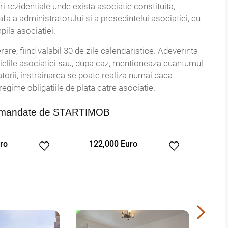
 rezidentiale unde exista asociatie constituita,
fa a administratorului si a presedintelui asociatiei, cu
pila asociatiei.
re, fiind valabil 30 de zile calendaristice. Adeverinta
tuielile asociatiei sau, dupa caz, mentioneaza cuantumul
datorii, instrainarea se poate realiza numai daca
regime obligatiile de plata catre asociatie.
ecomandate de STARTIMOB
122,000 Euro
450 Euro
ERTA NOUA
COMISION 0%
OFERTA NOUA
EXCLUSIVITATE