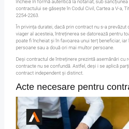
încheie în formă autentică la notariat, sub sancțiunea 
contractului se găsește în Codul Civil, Cartea a V-a, Tit
2254-2263.
În privința duratei, dacă prin contract nu s-a prevăzut 
viager al acesteia, întreținerea se datorează pentru toat
poate fi încheiat și în favoarea unui terț beneficiar, iar
persoane sau a două ori mai multor persoane.
Deși contractul de întreținere prezintă asemănări cu 
contracte nu se confundă. Astfel, deși i se aplică parți
contract independent și distinct.
Acte necesare pentru contra