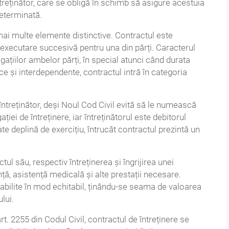
ntreținător, care se obligă în schimb să asigure acestuia
determinată.
mai multe elemente distinctive. Contractul este
u executare succesivă pentru una din părți. Caracterul
igațiilor ambelor părți, în special atunci când durata
proce și interdependente, contractul intră în categoria
 întreținător, deși Noul Cod Civil evită să le numească
ației de întreținere, iar întreținătorul este debitorul
te deplină de exercițiu, întrucât contractul prezintă un
tul său, respectiv întreținerea și îngrijirea unei
ă, asistență medicală și alte prestații necesare.
 stabilite în mod echitabil, ținându-se seama de valoarea
lui.
t. 2255 din Codul Civil, contractul de întreținere se