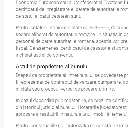
Economic European sau ai Confederatiei Elvetiene fu
certificatul de inregistrare eliberate de autoritatile 
de statul al carui cetatean sunt.
Pentru cetatenii straini din state non-UE/SEE, documen
sedere eliberat de autoritatile romane. In situatia in ca
personal de catre autoritatile romane, acestia vor pre
fiscal. De asemenea, certificatul de casatorie si conv
incheiat astfel de conventii.
Actul de proprietate al bunului
Dreptul de proprietate al intretinutului se dovedeste pr
fi reprezentat de contractul de vanzare-cumparare, co
in plata sau procesul-verbal de predare-primire.
In cazul dobandirii prin mostenire, se prezinta certif
din istoricul juridic al bunului. Hotararile judecatoresti
aprobare a restituirii in natura a unui imobil in temeiul 
Pentru constructiile noi, autorizatia de construire im