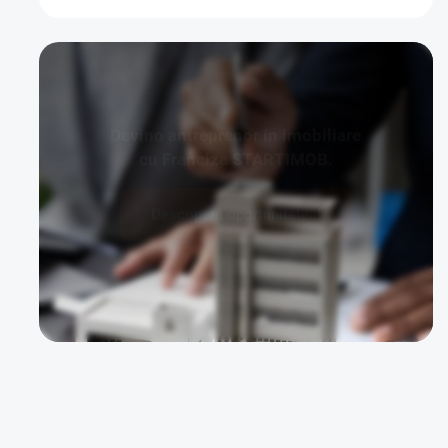
Devino antreprenor în imobiliare
cu Franciza STARTIMOB.
Descoperă oportunitatea!