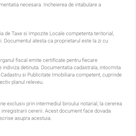
umentatia necesara. Incheierea de intabulare a
tia de Taxe si Impozite Locale competenta teritorial,
rii. Documentul atesta ca proprietarul este la zi cu
 organul fiscal emite certificate pentru fiecare
e indiviza detinuta. Documentatia cadastrala, intocmita
de Cadastru si Publicitate Imobiliara competent, cuprinde
ctiv planul releveu.
ne exclusiv prin intermediul biroului notarial, la cererea
ata inregistrarii cererii. Acest document face dovada
inscrise asupra acestuia.