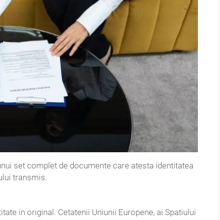
 unui set complet de documente care atesta identitatea
nului transmis.
tate in original. Cetatenii Uniunii Europene, ai Spatiului