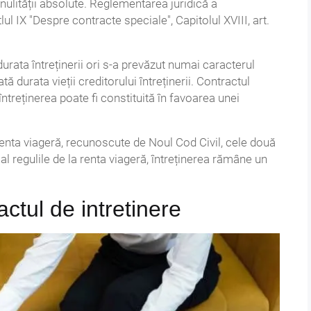
nulității absolute. Reglementarea juridică a
lul IX "Despre contracte speciale", Capitolul XVIII, art.
durata întreținerii ori s-a prevăzut numai caracterul
ă durata vieții creditorului întreținerii. Contractul
 întreținerea poate fi constituită în favoarea unei
renta viageră, recunoscute de Noul Cod Civil, cele două
al regulile de la renta viageră, întreținerea rămâne un
ctul de intretinere