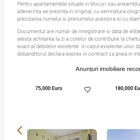
Pentru apartamentele situate in blocuri sau ansambluri
adeverinta se prezinta in original, cu semnatura ologra
precizarea numelui si prenumelui acestora si cu stam
Documentul are numar de inregistrare si data de elibera
atesta achitarea la zi a cotelor de contributie la chel
exact al debitelor existente. In cazul existentei unor 
dobanditorul declara expres in contract ca preia in int
Anunțuri imobiliare r
Euro
180,000 Euro
A
EXCLUSIVITATE
OFERTA NOUA
EXCLUSIVITATE
OF