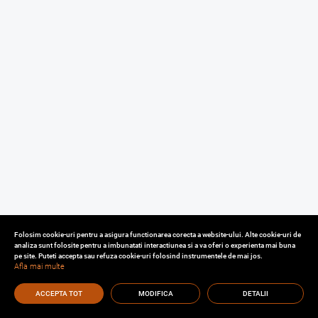
Folosim cookie-uri pentru a asigura functionarea corecta a website-ului. Alte cookie-uri de
analiza sunt folosite pentru a imbunatati interactiunea si a va oferi o experienta mai buna
pe site. Puteti accepta sau refuza cookie-uri folosind instrumentele de mai jos.
Afla mai multe
ACCEPTA TOT
MODIFICA
DETALII
Cu o experienta de aproape 30 de ani in domeniul consultantei imobiliare, va