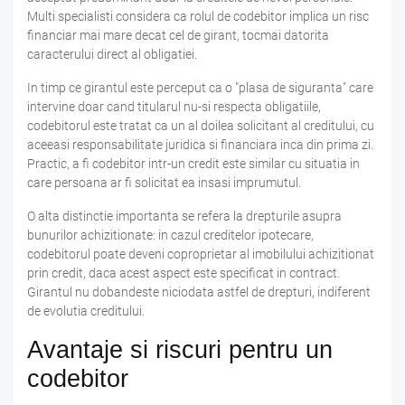
Multi specialisti considera ca rolul de codebitor implica un risc
financiar mai mare decat cel de girant, tocmai datorita
caracterului direct al obligatiei.
In timp ce girantul este perceput ca o "plasa de siguranta" care
intervine doar cand titularul nu-si respecta obligatiile,
codebitorul este tratat ca un al doilea solicitant al creditului, cu
aceeasi responsabilitate juridica si financiara inca din prima zi.
Practic, a fi codebitor intr-un credit este similar cu situatia in
care persoana ar fi solicitat ea insasi imprumutul.
O alta distinctie importanta se refera la drepturile asupra
bunurilor achizitionate: in cazul creditelor ipotecare,
codebitorul poate deveni coproprietar al imobilului achizitionat
prin credit, daca acest aspect este specificat in contract.
Girantul nu dobandeste niciodata astfel de drepturi, indiferent
de evolutia creditului.
Avantaje si riscuri pentru un
codebitor