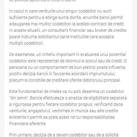
In cazul in care veniturile unui singur codebitor nu sunt
suficiente pentru a atinge suma dorita, anumite banci permit
adaugarea mai multor codebitori la acelasi contract de credit.
In aceste situatii, un consultant financiar sau broker de credite
poate indruma solicitantul catre institutiile care accepta
multipli codebitori.
De asemenea, un criteriu important in evaluarea unui potential
codebitor este reprezentat de istoricul si scorul sau de credit. O
persoana cu un comportament de bun-platnic poate influenta
pozitiv decizia bancii in favoarea acordarii imprumutului,
precum si conditiile de creditare oferite debitorului principal.
Este fundamental de inteles ca nu poti desemna un codebitor
"din senin". Banca efectueaza o analiza de eligibilitate separata
si riguroasa pentru fiecare codebitor propus, verificand daca
veniturile, angajatorul, vechimea in munca sau alte credite
existente ii permit sa preia acest rol cu responsabilitatea
financiara aferenta.
Prin urmare, decizia de a deveni codebitor sau de a solicita