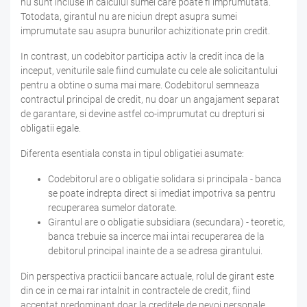
nu sunt incluse in calculul sumei care poate fi imprumutata.
Totodata, girantul nu are niciun drept asupra sumei
imprumutate sau asupra bunurilor achizitionate prin credit.
In contrast, un codebitor participa activ la credit inca de la
inceput, veniturile sale fiind cumulate cu cele ale solicitantului
pentru a obtine o suma mai mare. Codebitorul semneaza
contractul principal de credit, nu doar un angajament separat
de garantare, si devine astfel co-imprumutat cu drepturi si
obligatii egale.
Diferenta esentiala consta in tipul obligatiei asumate:
Codebitorul are o obligatie solidara si principala - banca
se poate indrepta direct si imediat impotriva sa pentru
recuperarea sumelor datorate.
Girantul are o obligatie subsidiara (secundara) - teoretic,
banca trebuie sa incerce mai intai recuperarea de la
debitorul principal inainte de a se adresa girantului.
Din perspectiva practicii bancare actuale, rolul de girant este
din ce in ce mai rar intalnit in contractele de credit, fiind
acceptat predominant doar la creditele de nevoi personale.