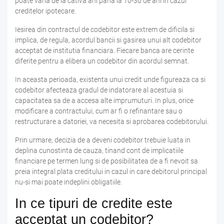
poate varia de la cativa ani pana la 10-30 de ani in cazul
creditelor ipotecare.
Iesirea din contractul de codebitor este extrem de dificila si
implica, de regula, acordul bancii si gasirea unui alt codebitor
acceptat de institutia financiara. Fiecare banca are cerinte
diferite pentru a elibera un codebitor din acordul semnat.
In aceasta perioada, existenta unui credit unde figureaza ca si
codebitor afecteaza gradul de indatorare al acestuia si
capacitatea sa de a accesa alte imprumuturi. In plus, orice
modificare a contractului, cum ar fi o refinantare sau o
restructurare a datoriei, va necesita si aprobarea codebitorului.
Prin urmare, decizia de a deveni codebitor trebuie luata in
deplina cunostinta de cauza, tinand cont de implicatiile
financiare pe termen lung si de posibilitatea de a fi nevoit sa
preia integral plata creditului in cazul in care debitorul principal
nu-si mai poate indeplini obligatiile.
In ce tipuri de credite este
acceptat un codebitor?