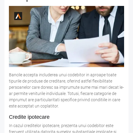
Bancile accepta includerea unui codebitor in aproape toate
tipurile de produse de creditare, oferind astfel flexibilitate
persoanelor care doresc sa imprumute sume mai mari decat le-
ar permite veniturile individuale. Totusi, fiecare categorie de
imprumut are particularitati specifice privind conditiile in care
este acceptat un coplatitor.
Credite ipotecare
In cazul creditelor ipotecare, prezenta unui codebitor este
frecvent utilizata datorita sumelor substantiale implicate si