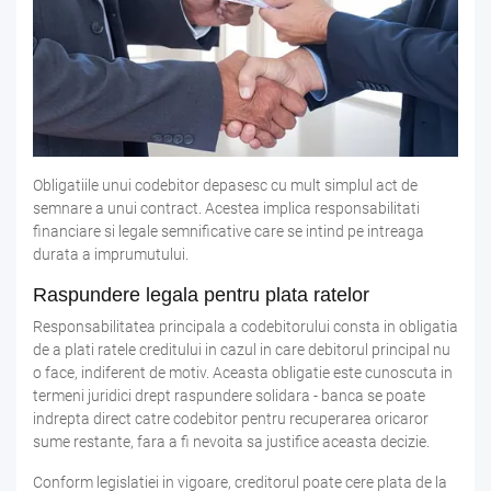
Obligatiile unui codebitor depasesc cu mult simplul act de
semnare a unui contract. Acestea implica responsabilitati
financiare si legale semnificative care se intind pe intreaga
durata a imprumutului.
Raspundere legala pentru plata ratelor
Responsabilitatea principala a codebitorului consta in obligatia
de a plati ratele creditului in cazul in care debitorul principal nu
o face, indiferent de motiv. Aceasta obligatie este cunoscuta in
termeni juridici drept raspundere solidara - banca se poate
indrepta direct catre codebitor pentru recuperarea oricaror
sume restante, fara a fi nevoita sa justifice aceasta decizie.
Conform legislatiei in vigoare, creditorul poate cere plata de la