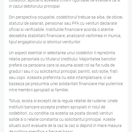
codebitor, aplicand aceleasi criterii riguroase de evaluare ca si
in cazul debitorului principal.
Din perspectiva ocupatiei, codebitorul trebuie sa aiba, de obicei,
statutul de salariat, pensionar sau PFA cu venituri declarate
oficial si verificabile. Institutiile financiare acorda o atentie
deosebita stabilitatii financiare, analizand vechimea in munca,
tipul angajatorului si istoricul veniturilor.
Un aspect esential in selectarea unui codebitor il reprezinta
relatia personala cu titularul creditului. Majoritatea bancilor
prefera ca persoana care isi asuma acest rol sa fie ruda de
gradul I sau II cu solicitantul principal, parinti, sot/sotie, frati
sau copii. Aceasta preferinta nu este intamplatoare, ci se
bazeaza pe prezumtia unei solidaritati financiare mai puternice
intre membrii apropiati ai familiei.
Totusi, exista si exceptii de la regula relatiei de rudenie. Unele
institutii bancare accepta prieteni apropiati in rolul de
codebitori, cu conditia ca acestia sa poata dovedi venituri
solide si o relatie constanta cu solicitantul principal. Aceste
situatii sunt evaluate de la caz la caz si depind in mare masura
de politica specifica a fiecarei banci.