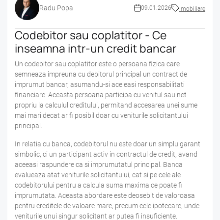
Radu Popa
09.01.2026
Imobiliare
Codebitor sau coplatitor - Ce
inseamna intr-un credit bancar
Un codebitor sau coplatitor este o persoana fizica care
semneaza impreuna cu debitorul principal un contract de
imprumut bancar, asumandu-si aceleasi responsabilitati
financiare. Aceasta persoana participa cu venitul sau net
propriu la calculul creditului, permitand accesarea unei sume
mai mari decat ar fi posibil doar cu veniturile solicitantului
principal.
In relatia cu banca, codebitorul nu este doar un simplu garant
simbolic, ci un participant activ in contractul de credit, avand
aceeasi raspundere ca si imprumutatul principal. Banca
evalueaza atat veniturile solicitantului, cat si pe cele ale
codebitorului pentru a calcula suma maxima ce poate fi
imprumutata. Aceasta abordare este deosebit de valoroasa
pentru creditele de valoare mare, precum cele ipotecare, unde
veniturile unui singur solicitant ar putea fi insuficiente.