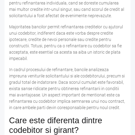
pentru refinantarea individuala, cand se doreste cumularea
mai multor credite intr-unul singur, sau cand scorul de credit al
solicitantului a fost afectat de evenimente neprevazute.
Majoritatea bancilor permit refinantarea creditelor cu ajutorul
unui codebitor, indiferent daca este vorba despre credite
ipotecare, credite de nevoi personale sau credite pentru
constructii. Totusi, pentru ca o refinantare cu codebitor sa fie
acceptata, este esential ca acesta sa aiba un istoric de plata
impecabil.
In cadrul procesului de refinantare, bancile analizeaza
impreuna veniturile solicitantului si ale codebitorului, precum si
gradul total de indatorare. Daca scorul cumulat este favorabil,
exista sanse ridicate pentru obtinerea refinantarii in conditii
mai avantajoase. Un aspect important de mentionat este ca
refinantarea cu codebitor implica semnarea unui nou contract,
in care ambele parti devin coresponsabile pentru noul credit.
Care este diferenta dintre
codebitor si girant?