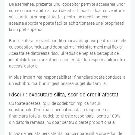
De asemenea, prezenta unui codebitor permite accesarea unor
sume considerabil mai mari decat ar fi posibil doar cu veniturile
solicitantului principal. Astfel, pentru un credit ipotecar,
aceasta abordare poate facilita achizitionarea unei proprietati
la un pret superior.
Bancile ofera frecvent conditii mai avantajoase pentru creditele
cu codebitor, incluzand dobanzi mai mici si termeni mai flexibili.
Aceasta se datoreaza riscului redus de neplata perceput de
institutiile financiare atunci cand exista doi responsabili pentru
aceeasi datorie.
In plus, impartirea responsabilitatii financiare poate conduce la
un echilibru mai bun in gestionarea bugetului familial.
Riscuri: executare silita, scor de credit afectat
Cu toate acestea, rolul de codebitor implica riscuri
substantiale. Principalul pericol consta in raspunderea
financiara totala - codebitorul este responsabil pentru 100%
din datoria ramasa, nu doar pentru o parte proportionala.
In caz de neplata persistenta, banca poate initia proceduri de