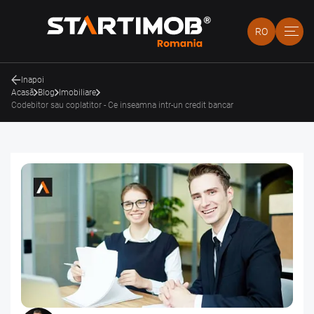
RO
Inapoi
Acasă
Blog
Imobiliare
Codebitor sau coplatitor - Ce inseamna intr-un credit bancar