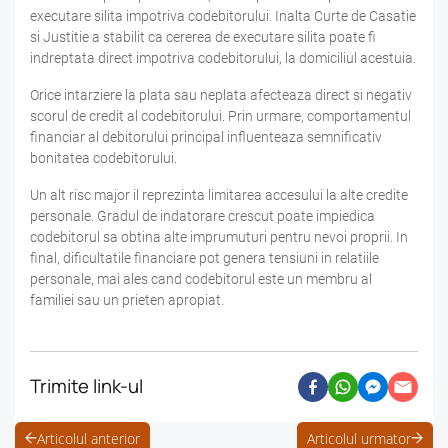
executare silita impotriva codebitorului. Inalta Curte de Casatie
si Justitie a stabilit ca cererea de executare silita poate fi
indreptata direct impotriva codebitorului, la domiciliul acestuia.
Orice intarziere la plata sau neplata afecteaza direct si negativ
scorul de credit al codebitorului. Prin urmare, comportamentul
financiar al debitorului principal influenteaza semnificativ
bonitatea codebitorului.
Un alt risc major il reprezinta limitarea accesului la alte credite
personale. Gradul de indatorare crescut poate impiedica
codebitorul sa obtina alte imprumuturi pentru nevoi proprii. In
final, dificultatile financiare pot genera tensiuni in relatiile
personale, mai ales cand codebitorul este un membru al
familiei sau un prieten apropiat.
Trimite link-ul
Articolul anterior
Articolul urmator