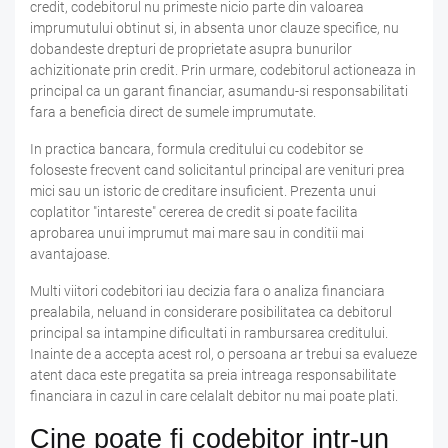
credit, codebitorul nu primeste nicio parte din valoarea
imprumutului obtinut si, in absenta unor clauze specifice, nu
dobandeste drepturi de proprietate asupra bunurilor
achizitionate prin credit. Prin urmare, codebitorul actioneaza in
principal ca un garant financiar, asumandu-si responsabilitati
fara a beneficia direct de sumele imprumutate.
In practica bancara, formula creditului cu codebitor se
foloseste frecvent cand solicitantul principal are venituri prea
mici sau un istoric de creditare insuficient. Prezenta unui
coplatitor "intareste" cererea de credit si poate facilita
aprobarea unui imprumut mai mare sau in conditii mai
avantajoase.
Multi viitori codebitori iau decizia fara o analiza financiara
prealabila, neluand in considerare posibilitatea ca debitorul
principal sa intampine dificultati in rambursarea creditului.
Inainte de a accepta acest rol, o persoana ar trebui sa evalueze
atent daca este pregatita sa preia intreaga responsabilitate
financiara in cazul in care celalalt debitor nu mai poate plati.
Cine poate fi codebitor intr-un