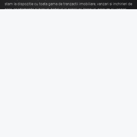
stam la dispozitie cu toata gama de tranzactii imobiliare, vanzari si inchirieri de
case, apartamente si birouri, hoteluri si pensiuni, terenuri, precum si vanzari
sau inchirieri de spatii comerciale, de productie, spatii industriale, hale si
depozite.
Citeste mai mult
Vanzari Brasov
Inchirieri Brasov
Garsoniere de vanzare Brasov
Garsoniere de inchiriat Brasov
Apartamente de vanzare Brasov
Apartamente de inchiriat Brasov
Case de vanzare Brasov
Case de inchiriat Brasov
Spatii Comerciale de
Spatii Comerciale de
vanzare Brasov
inchiriat Brasov
Birouri de vanzare Brasov
Birouri de inchiriat Brasov
Terenuri de vanzare Brasov
Terenuri de inchiriat Brasov
Spatii Industriale de
Spatii Industriale de
vanzare Brasov
inchiriat Brasov
Linkuri utile
Informatii legale