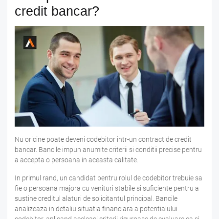
credit bancar?
Nu oricine poate deveni codebitor intr-un contract de credit
bancar. Bancile impun anumite criterii si conditii precise pentru
a accepta o persoana in aceasta calitate.
In primul rand, un candidat pentru rolul de codebitor trebuie sa
fie o persoana majora cu venituri stabile si suficiente pentru a
sustine creditul alaturi de solicitantul principal. Bancile
analizeaza in detaliu situatia financiara a potentialului