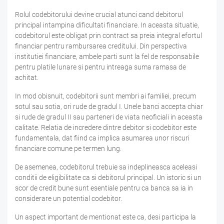
Rolul codebitorului devine crucial atunci cand debitorul
principal intampina dificultati financiare. In aceasta situatie,
codebitorul este obligat prin contract sa preia integral efortul
financiar pentru rambursarea creditului. Din perspectiva
institutiei financiare, ambele parti sunt la fel de responsabile
pentru platile lunare si pentru intreaga suma ramasa de
achitat.
In mod obisnuit, codebitorii sunt membri ai familiei, precum
sotul sau sotia, ori rude de gradul I. Unele banci accepta chiar
si rude de gradul II sau parteneri de viata neoficiali in aceasta
calitate. Relatia de incredere dintre debitor si codebitor este
fundamentala, dat fiind ca implica asumarea unor riscuri
financiare comune pe termen lung.
De asemenea, codebitorul trebuie sa indeplineasca aceleasi
conditii de eligibilitate ca si debitorul principal. Un istoric si un
scor de credit bune sunt esentiale pentru ca banca sa ia in
considerare un potential codebitor.
Un aspect important de mentionat este ca, desi participa la