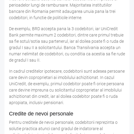
perioadelor lungi de rambursare. Majoritatea institutiilor
bancare din Romania permit adaugarea unuia pana la trei
codebitori, in functie de politicile interne.
De exemplu, BRD accepta pana la 3 codebitori, iar UniCredit
Bank permite maximum 2 codebitori, dintre care primul trebuie
sa fie sotul/sotia sau partenerul, iar al doilea poate fi o ruda de
gradul I sau II a solicitantului. Banca Transilvania accepta un
numar nelimitat de codebitori, cu conditia ca acestia sa fie rude
de gradul I sau II.
In cadrul creditelor ipotecare, codebitorii sunt adesea persoane
care devin coproprietari ai imobilului achizitionat. In cazul
UniCredit, de exemplu, primul codebitor poate fi orice persoana
care devine impreuna cu solicitantul coproprietar al imobilului
achizitionat din credit, iar al doilea codebitor poate fi o ruda
apropiata, inclusiv pensionari.
Credite de nevoi personale
Pentru creditele de nevoi personale, codebitorii reprezinta o
solutie practica atunci cand gradul de indatorare al