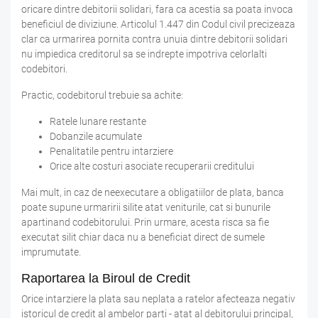
oricare dintre debitorii solidari, fara ca acestia sa poata invoca
beneficiul de diviziune. Articolul 1.447 din Codul civil precizeaza
clar ca urmarirea pornita contra unuia dintre debitorii solidari
nu impiedica creditorul sa se indrepte impotriva celorlalti
codebitori.
Practic, codebitorul trebuie sa achite:
Ratele lunare restante
Dobanzile acumulate
Penalitatile pentru intarziere
Orice alte costuri asociate recuperarii creditului
Mai mult, in caz de neexecutare a obligatiilor de plata, banca
poate supune urmaririi silite atat veniturile, cat si bunurile
apartinand codebitorului. Prin urmare, acesta risca sa fie
executat silit chiar daca nu a beneficiat direct de sumele
imprumutate.
Raportarea la Biroul de Credit
Orice intarziere la plata sau neplata a ratelor afecteaza negativ
istoricul de credit al ambelor parti - atat al debitorului principal,