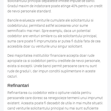
solicitantului principal depaseste limitele impuse de banci.
Gradul maxim de indatorare poate atinge 40% pentru un credit
de nevoi personale standard.
Bancile evalueaza veniturile cumulate ale solicitantului si
codebitorului, permitand astfel accesarea unor sume
semnificativ mai mari. Spre exemplu, daca un potential
codebitor are venituri similare cu ale solicitantului principal,
suma care poate fi imprumutata ar putea fi dubla fata de cea
accesibila doar cu veniturile unui singur solicitant.
Desi majoritatea institutiilor financiare accepta doar rude
apropiate ca si codebitori pentru creditele de nevoi personale,
exista si exceptii. Unele banci permit persoane care nu sunt
rude de gradul I, dar impun conditii suplimentare in aceste
cazuri.
Refinantari
Refinantarea cu codebitor este o optiune viabila pentru
persoanele care doresc sa renegocieze termenii unui imprumut
existent. Aceasta poate fi deosebit de utila in mai multe situatii:
cand veniturile solicitantului principal nu mai sunt suficiente