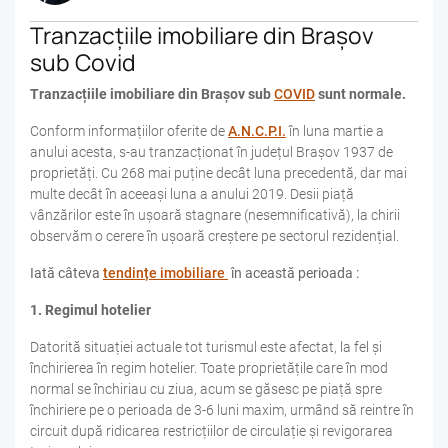
Tranzacțiile imobiliare din Brașov
sub Covid
Tranzacțiile imobiliare din Brașov sub
COVID
sunt normale.
Conform informațiilor oferite de
A.N.C.P.I.
în luna martie a
anului acesta, s-au tranzacționat în județul Brașov 1937 de
proprietăți. Cu 268 mai puține decât luna precedentă, dar mai
multe decât în aceeași luna a anului 2019. Desii piață
vânzărilor este în ușoară stagnare (nesemnificativă), la chirii
observăm o cerere în ușoară creștere pe sectorul rezidențial.
Iată câteva
tendințe imobiliare
în această perioada :
1. Regimul hotelier
Datorită situației actuale tot turismul este afectat, la fel și
închirierea în regim hotelier. Toate proprietățile care în mod
normal se închiriau cu ziua, acum se găsesc pe piață spre
închiriere pe o perioada de 3-6 luni maxim, urmând să reintre în
circuit după ridicarea restricțiilor de circulație și revigorarea