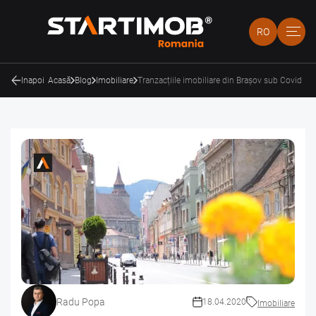
RO
Inapoi
Acasă
Blog
Imobiliare
Tranzacțiile imobiliare din Brașov sub Covid
Radu Popa
18.04.2020
Imobiliare