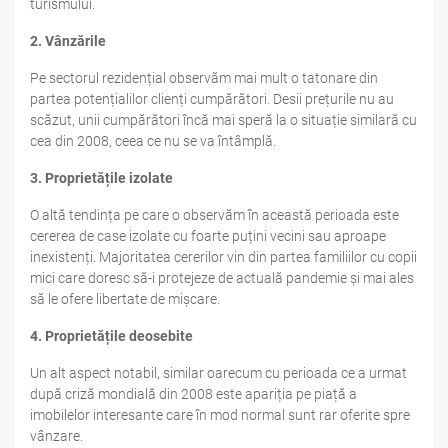
turismului.
2. Vânzările
Pe sectorul rezidențial observăm mai mult o tatonare din
partea potențialilor clienți cumpărători. Desii prețurile nu au
scăzut, unii cumpărători încă mai speră la o situație similară cu
cea din 2008, ceea ce nu se va întâmplă.
3. Proprietățile izolate
O altă tendința pe care o observăm în această perioada este
cererea de case izolate cu foarte puțini vecini sau aproape
inexistenți. Majoritatea cererilor vin din partea familiilor cu copii
mici care doresc să-i protejeze de actuală pandemie și mai ales
să le ofere libertate de mișcare.
4. Proprietățile deosebite
Un alt aspect notabil, similar oarecum cu perioada ce a urmat
după criză mondială din 2008 este apariția pe piață a
imobilelor interesante care în mod normal sunt rar oferite spre
vânzare.