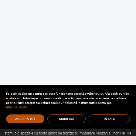
Folosim cookie-uri pentru a asigura functionarea corecta a website-ului. Alte cookie-uri de
analiza sunt folosite pentru a imbunatati interactiunea si a va oferi o experienta mai buna
pe site. Puteti accepta sau refuza cookie-uri folosind instrumentele de mai jos.
Afla mai multe
ACCEPTA TOT
MODIFICA
DETALII
Cu o experienta de aproape 30 de ani in domeniul consultantei imobiliare, va
stam la dispozitie cu toata gama de tranzactii imobiliare, vanzari si inchirieri de