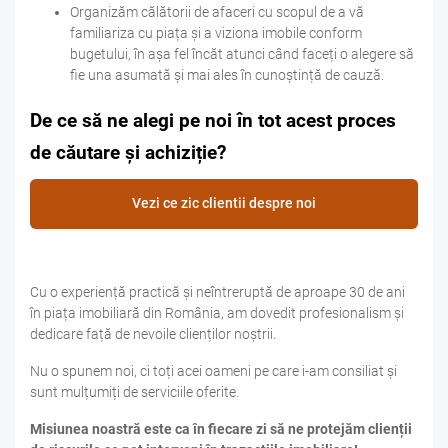
Organizăm călătorii de afaceri cu scopul de a vă
familiariza cu piața și a viziona imobile conform
bugetului, în așa fel încăt atunci când faceți o alegere să
fie una asumată și mai ales în cunoștință de cauză.
De ce să ne alegi pe noi în tot acest proces
de căutare și achiziție?
Vezi ce zic clientii despre noi
Cu o experiență practică și neîntreruptă de aproape 30 de ani
în piața imobiliară din România, am dovedit profesionalism și
dedicare față de nevoile clienților noștrii.
Nu o spunem noi, ci toți acei oameni pe care i-am consiliat și
sunt mulțumiți de serviciile oferite.
Misiunea noastră este ca în fiecare zi să ne protejăm clienții