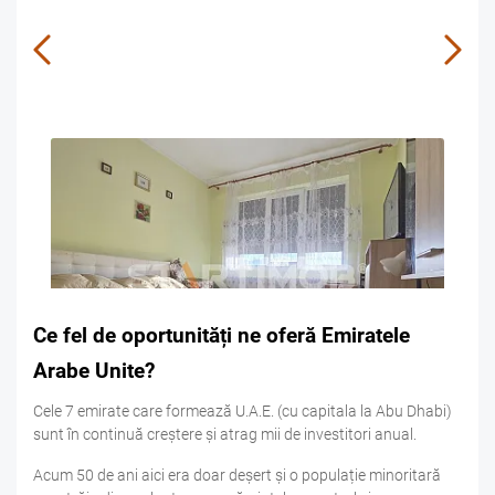
COMISION 2%
OFERTA NOUA
EXCLUSIVITATE
COMISION 
Apartament cu parcare si boxa Centru Civic
Onix
Brasov
Vezi detalii
Ce fel de oportunități ne oferă Emiratele
Arabe Unite?
Cele 7 emirate care formează U.A.E. (cu capitala la Abu Dhabi)
sunt în continuă creștere și atrag mii de investitori anual.
Acum 50 de ani aici era doar deșert și o populație minoritară