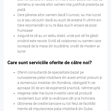
domeniu și nevoile altor oameni mai justifică prezența pe
piață.
Cere părerea altor oameni dacă îi cunosc, au mai lucrat
cu ei sau cel puțin dacă au auzit de aceștia în ultimii ani.
Cere recomandări și nu te lăsa dus în eroare de poze
frumoase!
Asigură-te că au un sediu stabil, unde pot să fie găsiți
oricând este nevoie. Evită să colaborezi cu oameni care
lucrează de la masa din bucătărie, oricât de modern ar
suna!
Care sunt serviciile oferite de către noi?
Oferim consultanță de specialitate bazat pe
cunoașterea pieței imobiliare din acest emirat precum și
a domeniului imobiliar din România, câștigată în cei
aproape 30 de ani de experiență practică, neîntreruptă.
Alegerea celei mai bune investiții care să producă
randament bun atât la revânzare cât și la închiriere.
Obținerea de credite bancare cu tot felul de facilități
menite să impulsioneze piața imobiliară din Dubai.