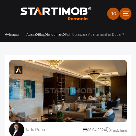
RO
Inapoi
Acasă
Blog
Imobiliare
Poti Cumpara Apartament in Dubai ?
Radu Popa
08.04.2024
Imobiliare