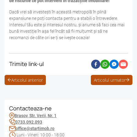
de riscurile ce pot interveni în trazacțiile imobiliare!
Dacă vrei să investești în această metropolă în plină
expansiune ne poți contacta pentru a stabili o întrevedere.
Interesul tău este și interesul nostru, și anume să faci cea mai
bună investiție în așa fel încât să fii mulțumit și să ne
recomanzi de câte ori se ți se ivește ocazia!
Trimite link-ul
Articolul anterior
Articolul urmator
Contacteaza-ne
Brasov, Str. Verii, Nr. 1
0733.092.093
office@startimob.ro
Luni - Vineri: 10:00 - 18:00