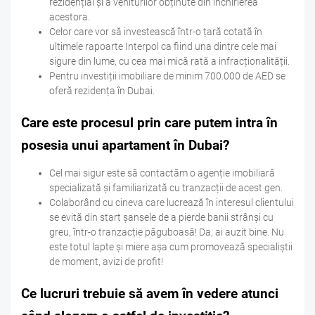
rezidențial și a veniturilor obținute din închirierea
acestora.
Celor care vor să investească într-o țară cotată în
ultimele rapoarte Interpol ca fiind una dintre cele mai
sigure din lume, cu cea mai mică rată a infracționalității.
Pentru investiții imobiliare de minim 700.000 de AED se
oferă rezidența în Dubai.
Care este procesul prin care putem intra în
posesia unui apartament în Dubai?
Cel mai sigur este să contactăm o agenție imobiliară
specializată și familiarizată cu tranzacții de acest gen.
Colaborând cu cineva care lucrează în interesul clientului
se evită din start șansele de a pierde banii strânși cu
greu, într-o tranzacție păguboasă! Da, ai auzit bine. Nu
este totul lapte și miere așa cum promovează specialiștii
de moment, avizi de profit!
Ce lucruri trebuie să avem în vedere atunci