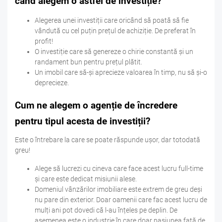
când alegem o astfel de investiție?
Alegerea unei investiții care oricând să poată să fie
vândută cu cel puțin prețul de achiziție. De preferat în
profit!
O investiție care să genereze o chirie constantă și un
randament bun pentru prețul plătit.
Un imobil care să-și aprecieze valoarea în timp, nu să și-o
deprecieze.
Cum ne alegem o agenție de încredere
pentru tipul acesta de investiții?
Este o întrebare la care se poate răspunde ușor, dar totodată
greu!
Alege să lucrezi cu cineva care face acest lucru full-time
și care este dedicat misiunii alese.
Domeniul vânzărilor imobiliare este extrem de greu deși
nu pare din exterior. Doar oamenii care fac acest lucru de
mulți ani pot dovedi că l-au înțeles pe deplin. De
asemenea este o industrie în care doar pasiunea față de