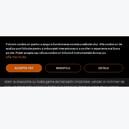
Folosim cookie-uri pentru a asigura functionarea corecta a website-ului. Alte cookie-uri de
analiza sunt folosite pentru a imbunatati interactiunea si a va oferi o experienta mai buna
pe site. Puteti accepta sau refuza cookie-uri folosind instrumentele de mai jos.
Afla mai multe
ACCEPTA TOT
MODIFICA
DETALII
Cu o experienta de aproape 30 de ani in domeniul consultantei imobiliare, va
stam la dispozitie cu toata gama de tranzactii imobiliare, vanzari si inchirieri de
case, apartamente si birouri, hoteluri si pensiuni, terenuri, precum si vanzari
sau inchirieri de spatii comerciale, de productie, spatii industriale, hale si
depozite.
Citeste mai mult