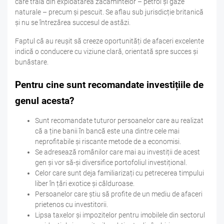
care trăia din exploatarea zacămintelor – petrol și gaze
naturale – precum și pescuit. Se aflau sub jurisdicție britanică
și nu se întrezărea succesul de astăzi.
Faptul că au reușit să creeze oportunități de afaceri excelente
indică o conducere cu viziune clară, orientată spre succes și
bunăstare.
Pentru cine sunt recomandate investițiile de
genul acesta?
Sunt recomandate tuturor persoanelor care au realizat
că a ține banii în bancă este una dintre cele mai
neprofitabile și riscante metode de a economisi.
Se adresează românilor care mai au investiții de acest
gen și vor să-și diversifice portofoliul investițional.
Celor care sunt deja familiarizați cu petrecerea timpului
liber în țări exotice și călduroase.
Persoanelor care știu să profite de un mediu de afaceri
prietenos cu investitorii.
Lipsa taxelor și impozitelor pentru imobilele din sectorul