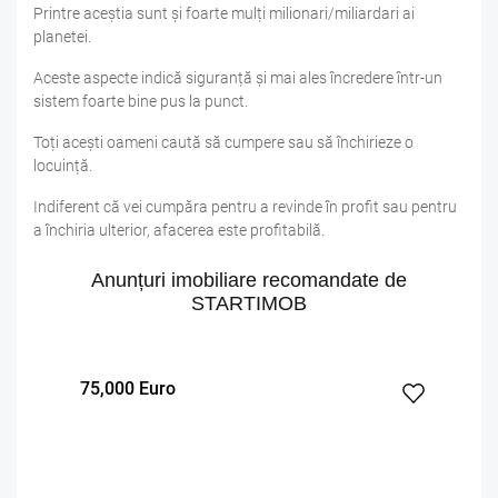
Printre aceștia sunt și foarte mulți milionari/miliardari ai
planetei.
Aceste aspecte indică siguranță și mai ales încredere într-un
sistem foarte bine pus la punct.
Toți acești oameni caută să cumpere sau să închirieze o
locuință.
Indiferent că vei cumpăra pentru a revinde în profit sau pentru
a închiria ulterior, afacerea este profitabilă.
Anunțuri imobiliare recomandate de
STARTIMOB
180,000 Euro