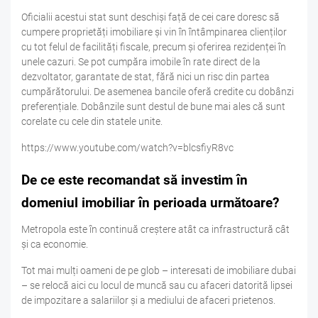
Oficialii acestui stat sunt deschiși față de cei care doresc să
cumpere proprietăți imobiliare și vin în întâmpinarea clienților
cu tot felul de facilități fiscale, precum și oferirea rezidenței în
unele cazuri. Se pot cumpăra imobile în rate direct de la
dezvoltator, garantate de stat, fără nici un risc din partea
cumpărătorului. De asemenea bancile oferă credite cu dobânzi
preferențiale. Dobânzile sunt destul de bune mai ales că sunt
corelate cu cele din statele unite.
https://www.youtube.com/watch?v=blcsfiyR8vc
De ce este recomandat să investim în
domeniul imobiliar în perioada următoare?
Metropola este în continuă creștere atât ca infrastructură cât
și ca economie.
Tot mai mulți oameni de pe glob – interesati de imobiliare dubai
– se relocă aici cu locul de muncă sau cu afaceri datorită lipsei
de impozitare a salariilor și a mediului de afaceri prietenos.