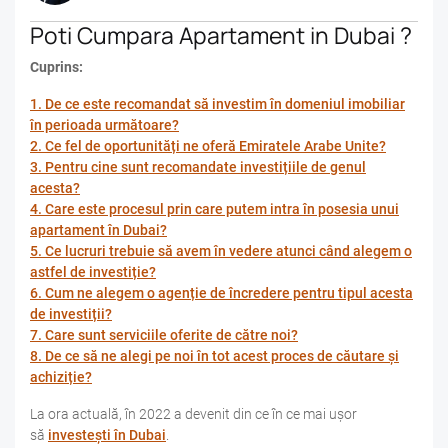
Poti Cumpara Apartament in Dubai ?
Cuprins:
1. De ce este recomandat să investim în domeniul imobiliar
în perioada următoare?
2. Ce fel de oportunități ne oferă Emiratele Arabe Unite?
3. Pentru cine sunt recomandate investițiile de genul
acesta?
4. Care este procesul prin care putem intra în posesia unui
apartament în Dubai?
5. Ce lucruri trebuie să avem în vedere atunci când alegem o
astfel de investiție?
6. Cum ne alegem o agenție de încredere pentru tipul acesta
de investiții?
7. Care sunt serviciile oferite de către noi?
8. De ce să ne alegi pe noi în tot acest proces de căutare și
achiziție?
La ora actuală, în 2022 a devenit din ce în ce mai ușor
să
investești în Dubai
.