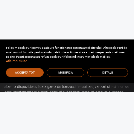
Folosim cookie-uri pentru a asigura functionarea corecta a website-ului. Alte cookie-uri de
analiza sunt folosite pentru a imbunatati interactiunea si a va oferi o experienta mai buna
pe site. Puteti accepta sau refuza cookie-uri folosind instrumentele de mai jos.
Afla mai multe
ACCEPTA TOT
MODIFICA
DETALII
Cu o experienta de aproape 30 de ani in domeniul consultantei imobiliare, va
stam la dispozitie cu toata gama de tranzactii imobiliare, vanzari si inchirieri de
case, apartamente si birouri, hoteluri si pensiuni, terenuri, precum si vanzari
sau inchirieri de spatii comerciale, de productie, spatii industriale, hale si
depozite.
Citeste mai mult