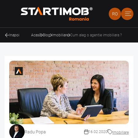
RO
Inapoi
Acasă
Blog
Imobiliare
Cum aleg o agentie imobiliara ?
Radu Popa
16.02.2020
Imobiliare