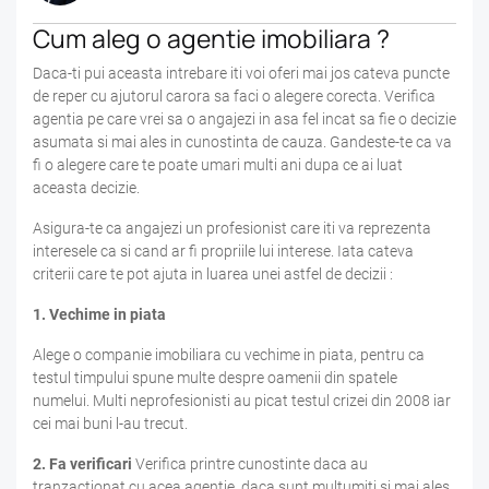
Cum aleg o agentie imobiliara ?
Daca-ti pui aceasta intrebare iti voi oferi mai jos cateva puncte
de reper cu ajutorul carora sa faci o alegere corecta. Verifica
agentia pe care vrei sa o angajezi in asa fel incat sa fie o decizie
asumata si mai ales in cunostinta de cauza. Gandeste-te ca va
fi o alegere care te poate umari multi ani dupa ce ai luat
aceasta decizie.
Asigura-te ca angajezi un profesionist care iti va reprezenta
interesele ca si cand ar fi propriile lui interese. Iata cateva
criterii care te pot ajuta in luarea unei astfel de decizii :
1. Vechime in piata
Alege o companie imobiliara cu vechime in piata, pentru ca
testul timpului spune multe despre oamenii din spatele
numelui. Multi neprofesionisti au picat testul crizei din 2008 iar
cei mai buni l-au trecut.
2. Fa verificari
Verifica printre cunostinte daca au
tranzactionat cu acea agentie, daca sunt multumiti si mai ales