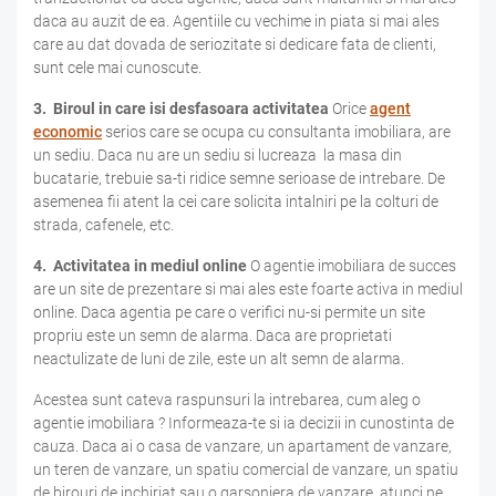
daca au auzit de ea. Agentiile cu vechime in piata si mai ales
care au dat dovada de seriozitate si dedicare fata de clienti,
sunt cele mai cunoscute.
3. Biroul in care isi desfasoara activitatea
Orice
agent
economic
serios care se ocupa cu consultanta imobiliara, are
un sediu. Daca nu are un sediu si lucreaza la masa din
bucatarie, trebuie sa-ti ridice semne serioase de intrebare. De
asemenea fii atent la cei care solicita intalniri pe la colturi de
strada, cafenele, etc.
4. Activitatea in mediul online
O agentie imobiliara de succes
are un site de prezentare si mai ales este foarte activa in mediul
online. Daca agentia pe care o verifici nu-si permite un site
propriu este un semn de alarma. Daca are proprietati
neactulizate de luni de zile, este un alt semn de alarma.
Acestea sunt cateva raspunsuri la intrebarea, cum aleg o
agentie imobiliara ? Informeaza-te si ia decizii in cunostinta de
cauza. Daca ai o casa de vanzare, un apartament de vanzare,
un teren de vanzare, un spatiu comercial de vanzare, un spatiu
de birouri de inchiriat sau o garsoniera de vanzare, atunci ne