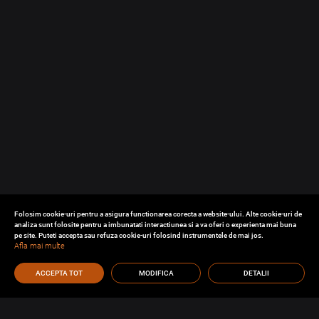
Folosim cookie-uri pentru a asigura functionarea corecta a website-ului. Alte cookie-uri de
analiza sunt folosite pentru a imbunatati interactiunea si a va oferi o experienta mai buna
pe site. Puteti accepta sau refuza cookie-uri folosind instrumentele de mai jos.
Afla mai multe
ACCEPTA TOT
MODIFICA
DETALII