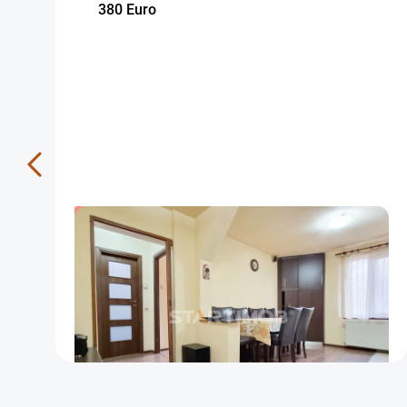
380 Euro
INDISPONIBIL
Apartament doua camere Craiter cu
parcare
Brasov
55
1
1
m²
dormitor
Etaj