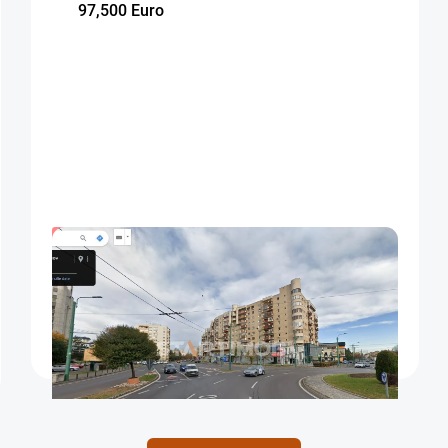
97,500 Euro
INDISPONIBIL
Apartament trei camere zona Grivitei
Brasov
65
2
2
m²
dormitoare
Etaj