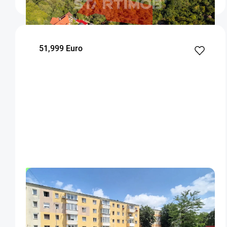
51,999 Euro
OFERTA NOUA
EXCLUSIVITATE
COMISION 0%
Apartament doua camere Sacele
Sacele
40.1
1
1