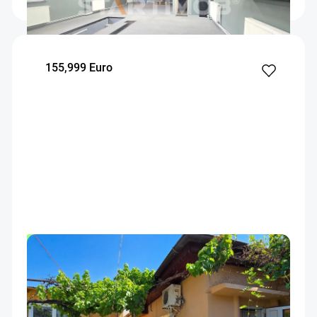
155,999 Euro
OFERTA NOUA
EXCLUSIVITATE
COMISION 0%
Casa cu teren Voluntari, Bucuresti
Voluntari
125
3