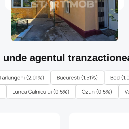
m²
dormitoare
Incarca mai multe
le unde agentul tranzactione
Tarlungeni (2.01%)
Bucuresti (1.51%)
Bod (1.
)
Lunca Calnicului (0.5%)
Ozun (0.5%)
V