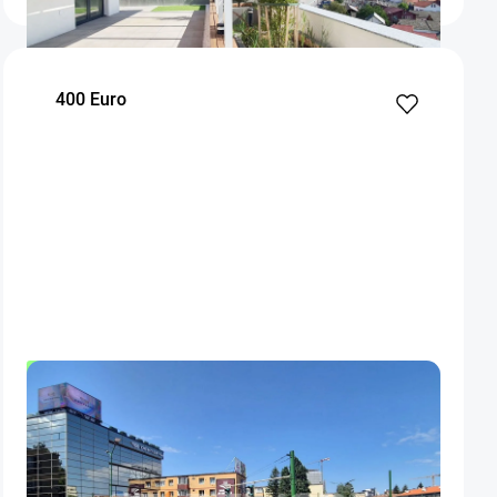
400 Euro
OFERTA NOUA
COMISION 50%
Apartament doua camere Centrul Civic
Brasov
60
1
1
m²
dormitor
Etaj