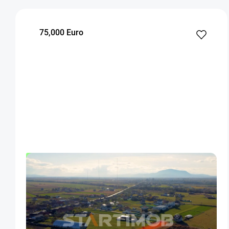
75,000 Euro
OFERTA NOUA
EXCLUSIVITATE
COMISION 0%
Teren intravilan in localitatea Bod
Bod
3000
Intravilan
m²
Clasificare teren