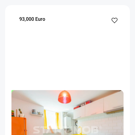
93,000 Euro
OFERTA NOUA
EXCLUSIVITATE
COMISION 0%
Garsoniera centru vechi Brasov
Brasov
30
1
Parter
m²
dormitor
Etaj