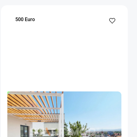
500 Euro
OFERTA NOUA
EXCLUSIVITATE
COMISION 50%
Apartament doua camere cu parcare Calea
Bucuresti
Brasov
55
1
Parter
m²
dormitor
Etaj