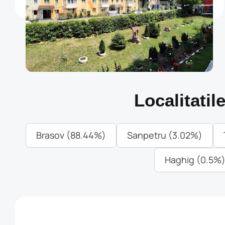
m²
dormitor
Etaj
Localitati
Brasov (88.44%)
Sanpetru (3.02%)
Haghig (0.5%