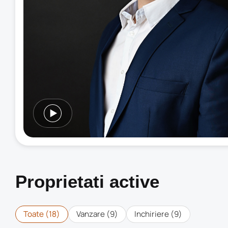
Proprietati active
Toate (
18
)
Vanzare (
9
)
Inchiriere (
9
)