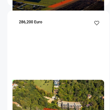
286,200 Euro
OFERTA NOUA
EXCLUSIVITATE
COMISION 0%
Teren intravilan zona Schei Brasov
Brasov
2385
Intravilan
m²
Clasificare teren