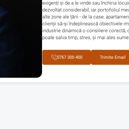
exigenți și de a le vinde sau închiria loc
dezvoltat considerabil, iar portofoliul meu
alte zone ale țării - de la case, apartamen
clienții să-și îndeplinească obiectivele im
industrie dinamică o consiliere corectă, ori
poate salva timp, stres, și mai ales sume
0767 300 400
Trimite Email