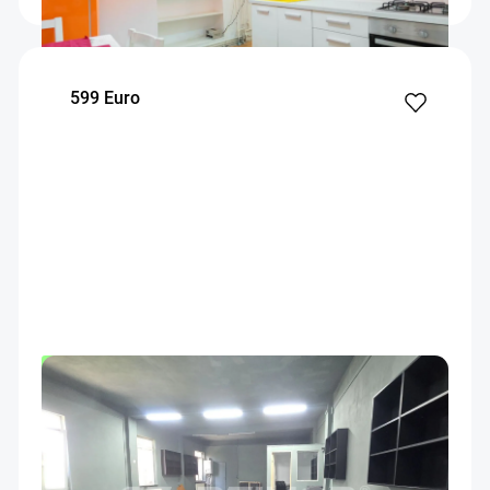
599 Euro
OFERTA NOUA
EXCLUSIVITATE
COMISION 50%
Spatiu pentru service auto
Brasov
90
Parter
m²
Etaj