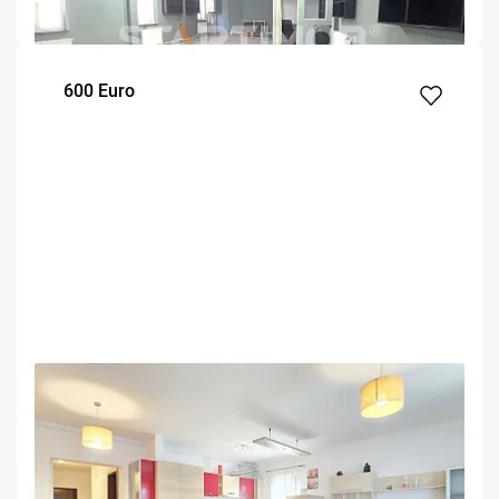
m²
Etaj
600 Euro
OFERTA NOUA
EXCLUSIVITATE
COMISION 50%
Apartament 3 camere zona Coresi cu parcare
Brasov
90
2
Parter
m²
dormitoare
Etaj