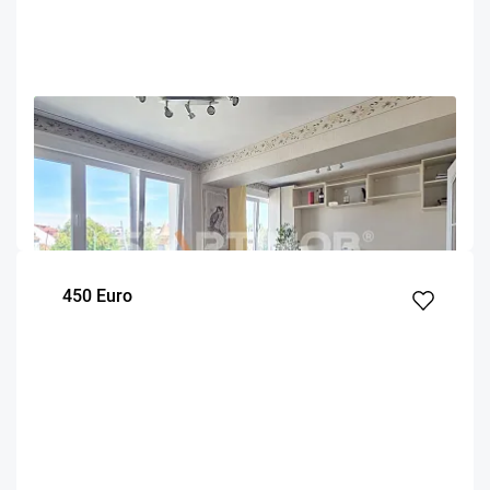
OFERTA NOUA
EXCLUSIVITATE
COMISION 50%
Spatiu birouri zona Tribunalului Brasov
Brasov
63
2
m²
Etaj
450 Euro