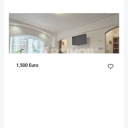
OFERTA NOUA
EXCLUSIVITATE
COMISION 50%
Garsoniera mobilata Racadau
Brasov
32
1
3
m²
dormitor
Etaj
1,500 Euro