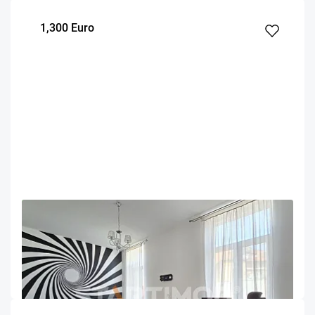
1,300 Euro
OFERTA NOUA
EXCLUSIVITATE
COMISION 50%
Spatiu birouri zona Tribunalului Brasov
Brasov
140
Parter
m²
Etaj