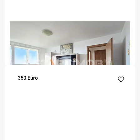
OFERTA NOUA
EXCLUSIVITATE
COMISION 50%
Apartament mobilat prima inchiriere Astra
Brasov
49
1
8
m²
dormitor
Etaj
350 Euro