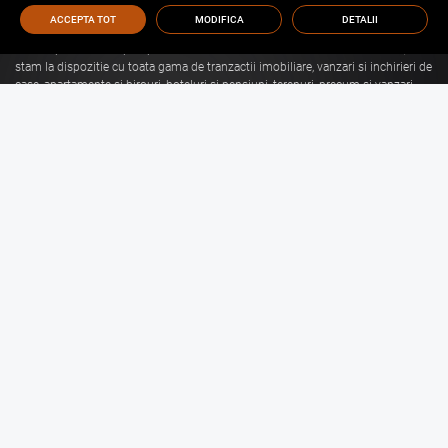
ACCEPTA TOT
MODIFICA
DETALII
Cu o experienta de aproape 30 de ani in domeniul consultantei imobiliare, va
stam la dispozitie cu toata gama de tranzactii imobiliare, vanzari si inchirieri de
case, apartamente si birouri, hoteluri si pensiuni, terenuri, precum si vanzari
sau inchirieri de spatii comerciale, de productie, spatii industriale, hale si
depozite.
Citeste mai mult
Vanzari Brasov
Inchirieri Brasov
Garsoniere de vanzare Brasov
Garsoniere de inchiriat Brasov
Apartamente de vanzare Brasov
Apartamente de inchiriat Brasov
Case de vanzare Brasov
Case de inchiriat Brasov
Spatii Comerciale de
Spatii Comerciale de
vanzare Brasov
inchiriat Brasov
Birouri de vanzare Brasov
Birouri de inchiriat Brasov
Terenuri de vanzare Brasov
Terenuri de inchiriat Brasov
Spatii Industriale de
Spatii Industriale de
vanzare Brasov
inchiriat Brasov