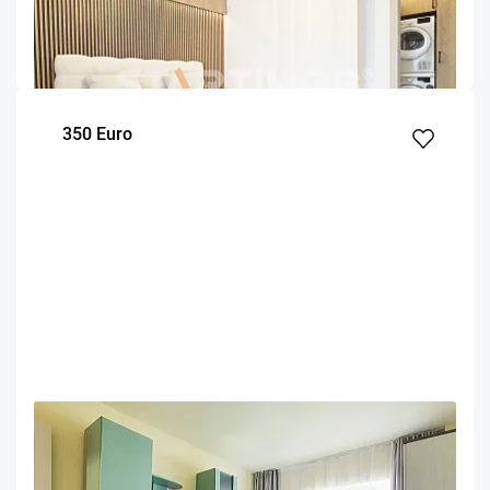
Brasov
52
1
7
m²
dormitor
Etaj
350 Euro
OFERTA NOUA
EXCLUSIVITATE
COMISION 50%
Garsoniera mobilata cartier Noua Brasov
Brasov