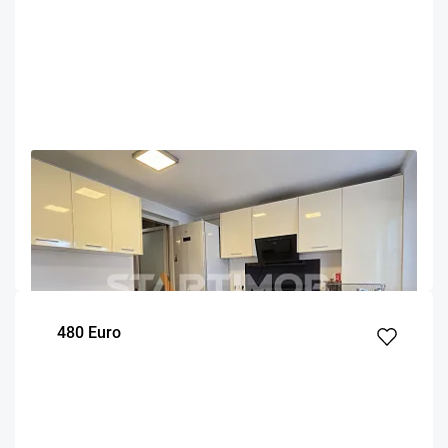
OFERTA NOUA
EXCLUSIVITATE
COMISION 50%
Apartament mobilat Colina Universitatii cu 2 parcari
Brasov
98
2
Parter
m²
dormitoare
Etaj
480 Euro