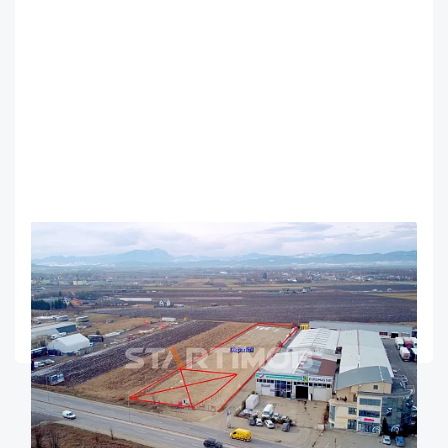
OFERTA NOUA
EXCLUSIVITATE
COMISION 0%
Teren intravilan DN 13 pretabil activitati comerciale
Brasov
1000
Intravilan
m²
Clasificare teren
...
1
2
3
23
»