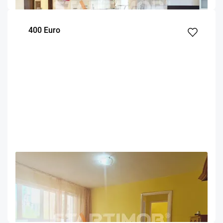
400 Euro
OFERTA NOUA
EXCLUSIVITATE
COMISION 50%
Apartament doua camere mobilat Astra
Brasov
55
1
2
m²
dormitor
Etaj