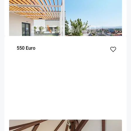
Apartament doua camere cu parcare Calea
Bucuresti
Brasov
55
1
Parter
m²
dormitor
Etaj
550 Euro
OFERTA NOUA
EXCLUSIVITATE
COMISION 50%