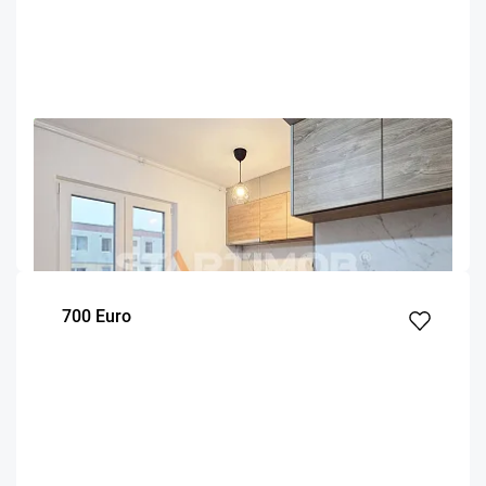
OFERTA NOUA
EXCLUSIVITATE
COMISION 50%
Apartament renovat 3 camere zona ITC Vlahuta
Brasov
80.9
2
3
m²
dormitoare
Etaj
700 Euro