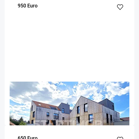
950 Euro
OFERTA NOUA
EXCLUSIVITATE
COMISION 50%
Apartament cu boxa si parcare subterana M99
Brasov
81.5
2
2
m²
dormitoare
Etaj
650 Euro