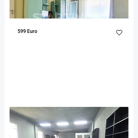
30
3
m²
Etaj
599 Euro
OFERTA NOUA
EXCLUSIVITATE
COMISION 50%
Spatiu pentru service auto
Brasov
90
Parter