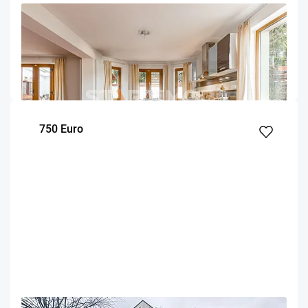
OFERTA NOUA
EXCLUSIVITATE
COMISION 50%
Vila mobilata ultracentral Brasov
Brasov
345
2
m²
dormitoare
750 Euro
OFERTA NOUA
EXCLUSIVITATE
COMISION 50%