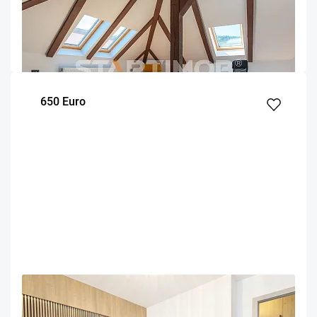
Studio mobilat Central Brasov cu parcare str Lunga
Brasov
66
1
Parter
m²
dormitor
Etaj
650 Euro
OFERTA NOUA
EXCLUSIVITATE
COMISION 50%
Apartament prima inchiriere Centru Civic