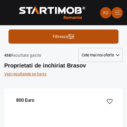
RO
Filtreaza
458
Rezultate gasite
Proprietati de inchiriat Brasov
Vezi rezultatele pe harta
800 Euro