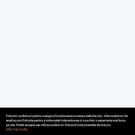
Folosim cookie-uri pentru a asigura functionarea corecta a website-ului. Alte cookie-uri de
analiza sunt folosite pentru a imbunatati interactiunea si a va oferi o experienta mai buna
pe site. Puteti accepta sau refuza cookie-uri folosind instrumentele de mai jos.
Afla mai multe