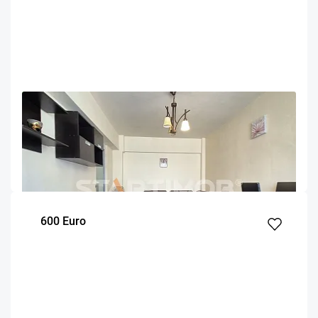
OFERTA NOUA
COMISION 50%
Apartament 2 camere cu parcare Racadau
Brasov
56
1
5
m²
dormitor
Etaj
600 Euro