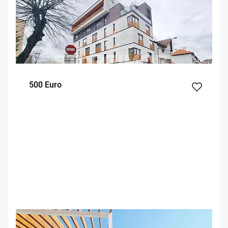
Apartament mobilat Centru Civic AFI Palace Mall
Brasov
87
2
2
m²
dormitoare
Etaj
500 Euro
OFERTA NOUA
EXCLUSIVITATE
COMISION 50%