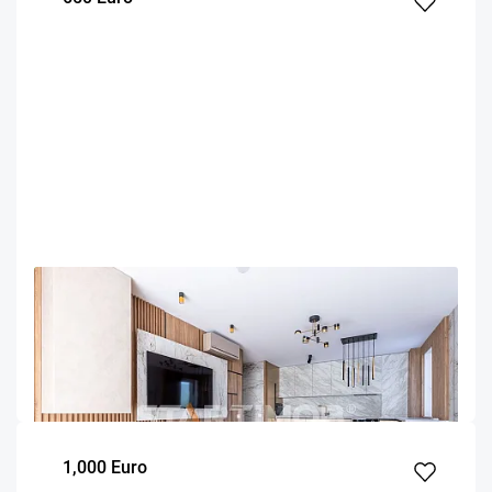
OFERTA NOUA
EXCLUSIVITATE
COMISION 50%
Apartament mobilat cu parcare Urban Plaza
Brasov
68.9
1
3
m²
dormitor
Etaj
1,000 Euro