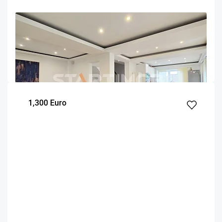
OFERTA NOUA
EXCLUSIVITATE
COMISION 0%
Vila mobilata 5 camere cu garaj Brasov
Brasov
290
4
m²
dormitoare
1,300 Euro