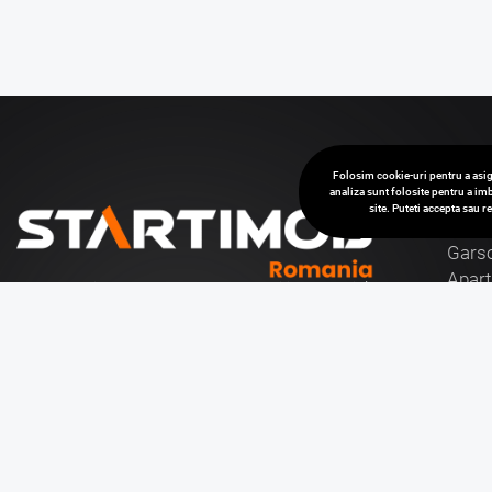
Folosim cookie-uri pentru a asig
analiza sunt folosite pentru a imb
site. Puteti accepta sau 
Van
Garso
Apar
Cu o experienta de aproape 30 de ani in domeniul
Case 
consultantei imobiliare, va stam la dispozitie cu
Spati
toata gama de tranzactii imobiliare, vanzari si
Birou
inchirieri de case, apartamente si birouri, hoteluri si
pensiuni, terenuri, precum si vanzari sau inchirieri de
Teren
spatii comerciale, de productie, spatii industriale,
Spati
hale si depozite.
Citeste mai mult