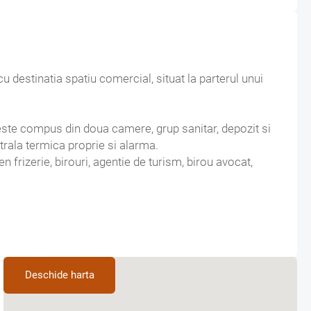
 destinatia spatiu comercial, situat la parterul unui
ntrala termica proprie si alarma.
gen frizerie, birouri, agentie de turism, birou avocat,
 140
abile/ 0
Deschide harta