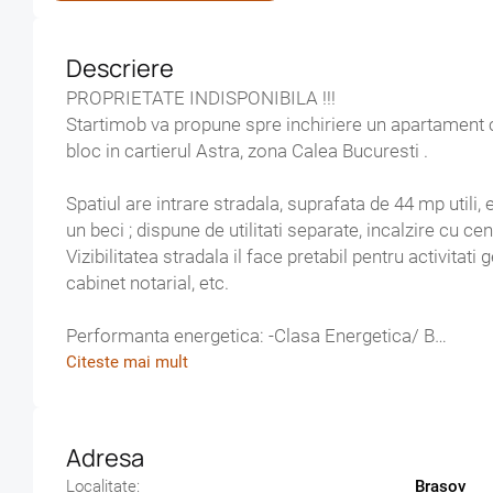
Descriere
PROPRIETATE INDISPONIBILA !!!
Startimob va propune spre inchiriere un apartament cu
bloc in cartierul Astra, zona Calea Bucuresti .
Spatiul are intrare stradala, suprafata de 44 mp utili, este compus din doua camere, grup sanitar, depozit si
un beci ; dispune de utilitati separate, incalzire cu ce
Vizibilitatea stradala il face pretabil pentru activitati 
cabinet notarial, etc.
Performanta energetica: -Clasa Energetica/ B
-Consumul anual scpecific de energie (kWh/m2an) /
Citeste mai mult
-Indice de emisii echivalent CO2/ 25,213
-Consum anual specific de energie din surse regener
Adresa
Pret inchiriere : 350Euro /luna
Localitate:
Brasov