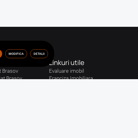
MODIFICA
DETALII
Linkuri utile
t Brasov
Evaluare imobil
iat Brasov
Franciza Imobiliara
ov
Calculator Taxa Impozit Chirie
nchiriat Brasov
Calculator Taxe Notariale
asov
Despre Noi
Brasov
Echipa STARTIMOB
nchiriat Brasov
Testimoniale
Agent Imobiliar Brasov
Partenerii nostri
Blog