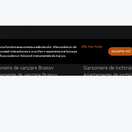
Afla mai multe
ura functionarea corecta a website-ului. Alte cookie-uri de
unatati interactiunea si a va oferi o experienta mai buna pe
ACCEPTA TOT
refuza cookie-uri folosind instrumentele de mai jos.
zari Brasov
Inchirieri Brasov
niere de vanzare Brasov
Garsoniere de inchiria
tamente de vanzare Brasov
Apartamente de inchir
de vanzare Brasov
Case de inchiriat Bras
i Comerciale de vanzare Brasov
Spatii Comerciale de i
ri de vanzare Brasov
Birouri de inchiriat Br
uri de vanzare Brasov
Terenuri de inchiriat 
i Industriale de vanzare Brasov
Spatii Industriale de i