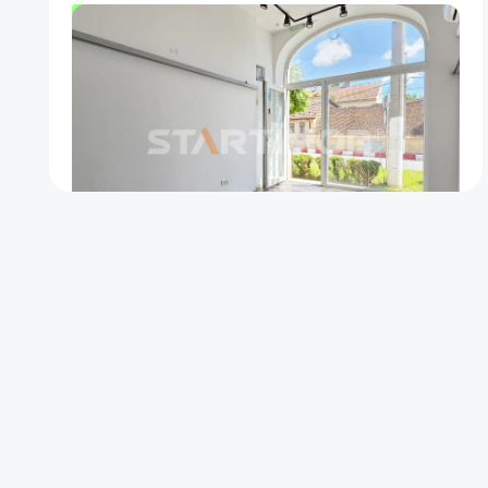
OFERTA NOUA
EXCLUSIVITATE
COMISION 50%
Spatiu comercial cu vizibilitate stradala
Codlea
Codlea
24
Parter
m²
Etaj