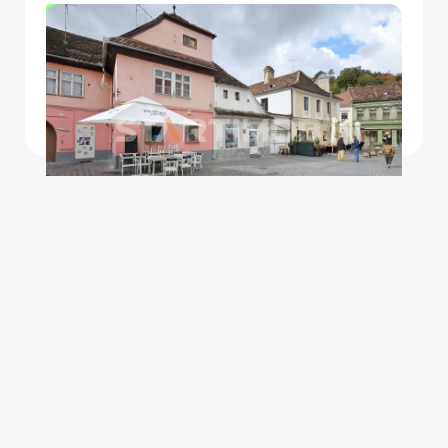
OFERTA NOUA
COMISION 50%
Spatiu cafenea Centru Istoric Brasov
Brasov
77
Parter
m²
Etaj