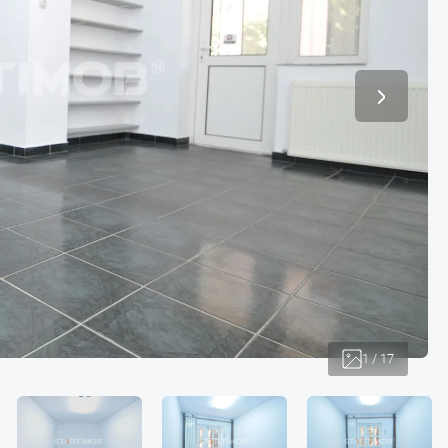
1
/
17