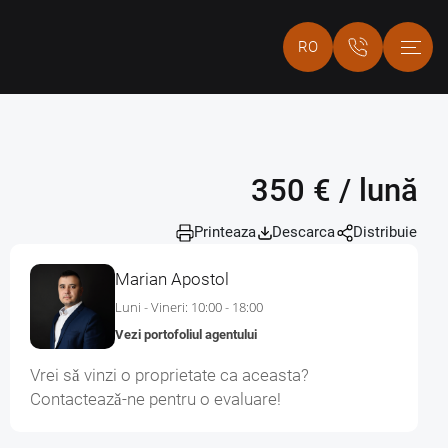
RO
350 € / lună
Printeaza
Descarca
Distribuie
Marian Apostol
Luni - Vineri: 10:00 - 18:00
Vezi portofoliul agentului
Vrei sǎ vinzi o proprietate ca aceasta?
Contacteazǎ-ne pentru o evaluare!