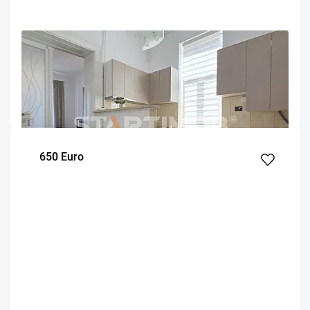
OFERTA NOUA
EXCLUSIVITATE
COMISION 50%
Studio mobilat Central Brasov cu parcare str Lunga
Brasov
66
1
Parter
m²
dormitor
Etaj
650 Euro