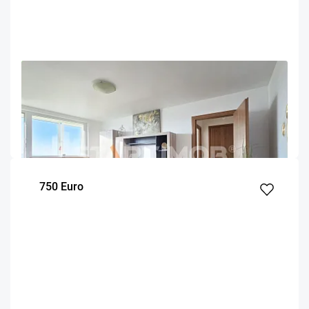
OFERTA NOUA
EXCLUSIVITATE
COMISION 50%
Apartament mobilat prima inchiriere Astra
Brasov
49
1
8
m²
dormitor
Etaj
750 Euro