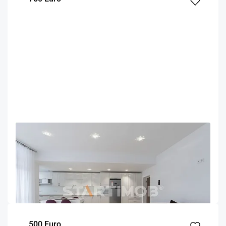
OFERTA NOUA
EXCLUSIVITATE
COMISION 50%
Apartament mobilat 3 camere bloc tip vila zona
Coresi
Brasov
95
2
2
m²
dormitoare
Etaj
500 Euro