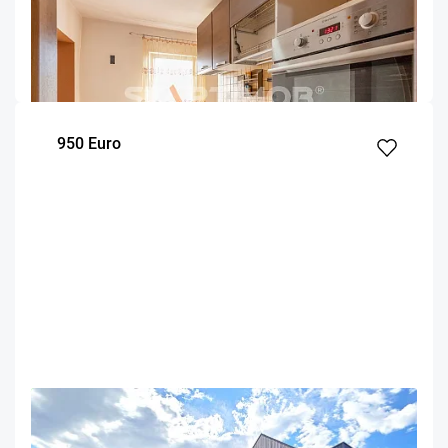
Apartament 3 camere cu parcare zona Scriitorilor
Brasov
98
2
3
m²
dormitoare
Etaj
950 Euro
OFERTA NOUA
EXCLUSIVITATE
COMISION 50%
Apartament cu boxa si parcare subterana M99