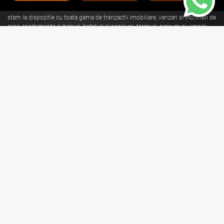
Cu o experienta de aproape 30 de ani in domeniul consultantei imobiliare, va
stam la dispozitie cu toata gama de tranzactii imobiliare, vanzari si inchirieri de
case, apartamente si birouri, hoteluri si pensiuni, terenuri, precum si vanzari
sau inchirieri de spatii comerciale, de productie, spatii industriale, hale si
depozite.
Citeste mai mult
Vanzari Brasov
Inchirieri Brasov
Garsoniere de vanzare Brasov
Garsoniere de inchiriat Brasov
Apartamente de vanzare Brasov
Apartamente de inchiriat Brasov
Case de vanzare Brasov
Case de inchiriat Brasov
Spatii Comerciale de
Spatii Comerciale de
vanzare Brasov
inchiriat Brasov
Birouri de vanzare Brasov
Birouri de inchiriat Brasov
Terenuri de vanzare Brasov
Terenuri de inchiriat Brasov
Mai multe filtre
Spatii Industriale de
Spatii Industriale de
vanzare Brasov
inchiriat Brasov