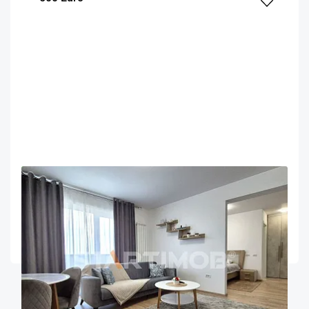
OFERTA NOUA
EXCLUSIVITATE
COMISION 50%
Apartament 2 camere zona Coresi
Brasov
53
1
7
m²
dormitor
Etaj
...
1
2
3
18
»