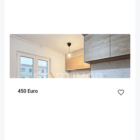
OFERTA NOUA
EXCLUSIVITATE
COMISION 50%
Apartament renovat 3 camere zona ITC Vlahuta
Brasov
80.9
2
3
m²
dormitoare
Etaj
450 Euro