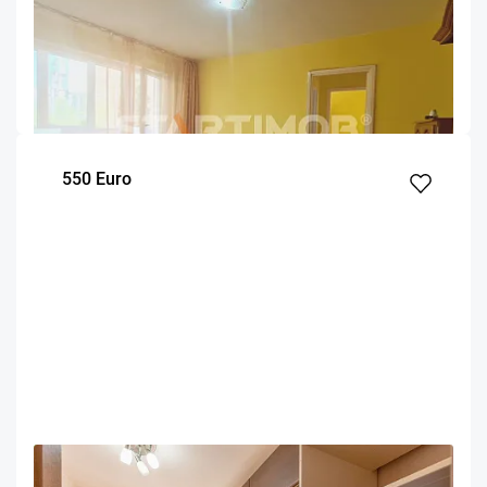
Apartament doua camere mobilat Astra
Brasov
55
1
2
m²
dormitor
Etaj
550 Euro
OFERTA NOUA
EXCLUSIVITATE
COMISION 50%