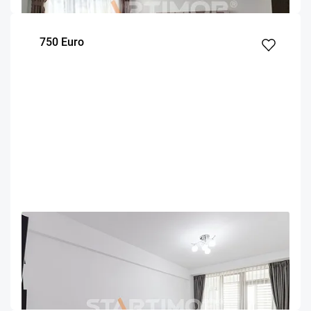
750 Euro
OFERTA NOUA
EXCLUSIVITATE
COMISION 50%
Apartament mobilat 3 camere Isaran cu parcare
Brasov
110.5
2
3
m²
dormitoare
Etaj