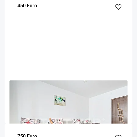
450 Euro
OFERTA NOUA
EXCLUSIVITATE
COMISION 50%
Apartament mobilat 2 camere zona Vlahuta ITC
Brasov
48
1
7
m²
dormitor
Etaj
750 Euro