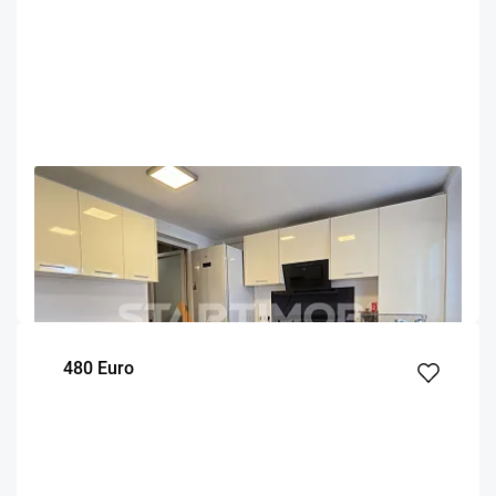
OFERTA NOUA
EXCLUSIVITATE
COMISION 50%
Apartament mobilat Colina Universitatii cu 2 parcari
Brasov
98
2
Parter
m²
dormitoare
Etaj
480 Euro