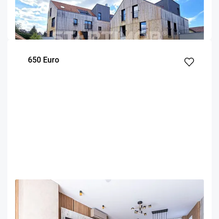
Brasov
81.5
2
2
m²
dormitoare
Etaj
650 Euro
OFERTA NOUA
EXCLUSIVITATE
COMISION 50%
Apartament mobilat cu parcare Urban Plaza
Brasov