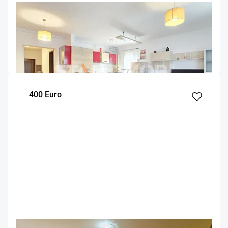
OFERTA NOUA
EXCLUSIVITATE
COMISION 50%
Apartament 3 camere zona Coresi cu parcare
Brasov
90
2
Parter
m²
dormitoare
Etaj
400 Euro
OFERTA NOUA
EXCLUSIVITATE
COMISION 50%