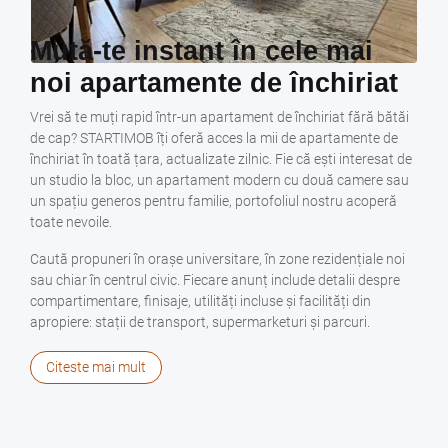
Mută-te instant în cele mai
noi apartamente de închiriat
Vrei să te muți rapid într-un apartament de închiriat fără bătăi
de cap? STARTIMOB îți oferă acces la mii de apartamente de
închiriat în toată țara, actualizate zilnic. Fie că ești interesat de
un studio la bloc, un apartament modern cu două camere sau
un spațiu generos pentru familie, portofoliul nostru acoperă
toate nevoile.
Caută propuneri în orașe universitare, în zone rezidențiale noi
sau chiar în centrul civic. Fiecare anunț include detalii despre
compartimentare, finisaje, utilități incluse și facilități din
apropiere: stații de transport, supermarketuri și parcuri.
Datorită filtrelor flexibile, poți selecta rapid apartamente de
închiriat după buget, suprafață și nivelul de mobilare, astfel
Citeste mai mult
încât să găsești locuința ideală în doar câteva clicuri.
Pentru confort maxim, multe locații propun contracte flexibile
de închiriere, posibilitatea de a alege între variante mobilate