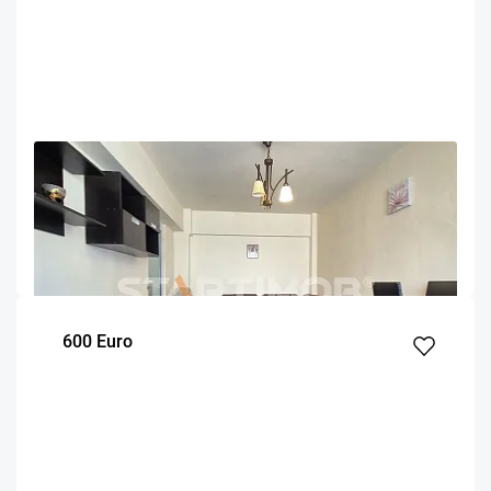
OFERTA NOUA
COMISION 50%
Apartament 2 camere cu parcare Racadau
Brasov
56
1
5
m²
dormitor
Etaj
600 Euro