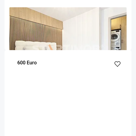
OFERTA NOUA
EXCLUSIVITATE
COMISION 50%
Apartament prima inchiriere Centru Civic
Brasov
52
1
7
m²
dormitor
Etaj
600 Euro