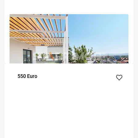
OFERTA NOUA
EXCLUSIVITATE
COMISION 50%
Apartament doua camere cu parcare Calea
Bucuresti
Brasov
55
1
Parter
m²
dormitor
Etaj
550 Euro