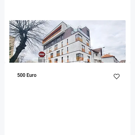
OFERTA NOUA
EXCLUSIVITATE
COMISION 50%
Apartament mobilat Centru Civic AFI Palace Mall
Brasov
87
2
2
m²
dormitoare
Etaj
500 Euro