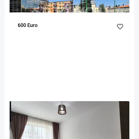
m²
dormitor
Etaj
600 Euro
OFERTA NOUA
EXCLUSIVITATE
COMISION 50%
Apartament 2 camere cu boxa si parcare Coresi
Brasov
63
1
6
m²
dormitor
Etaj