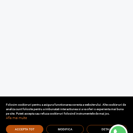
Folosim cookie-uri pentru a asigura functionarea corecta a website-ului. Alte cookie-uri de
analiza sunt folosite pentru a imbunatati interactiunea si a va oferi o experienta mai buna
pe site. Puteti accepta sau refuza cookie-uri folosind instrumentele de mai jos.
Afla mai multe
ACCEPTA TOT
MODIFICA
DETALII