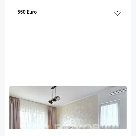
550 Euro
OFERTA NOUA
COMISION 50%
Apartament mobilat si renovat Racadau
Brasov
55
1
3
m²
dormitor
Etaj