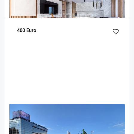
68.9
1
3
m²
dormitor
Etaj
400 Euro
OFERTA NOUA
COMISION 50%
Apartament doua camere Centrul Civic
Brasov
60
1
1