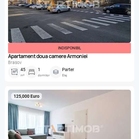
INDISPONIBIL
Apartament doua camere Armoniei
Brasov
45
1
Parter
m²
dormitor
Etaj
125,000 Euro