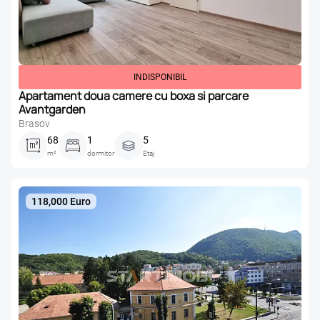
INDISPONIBIL
Apartament doua camere cu boxa si parcare
Avantgarden
Brasov
68
1
5
m²
dormitor
Etaj
118,000 Euro