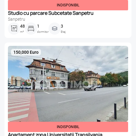
INDISPONIBIL
Studio cu parcare Subcetate Sanpetru
Sanpetru
48
1
3
m²
dormitor
Etaj
150,000 Euro
INDISPONIBIL
Apartament zona Universitatii Transilvania