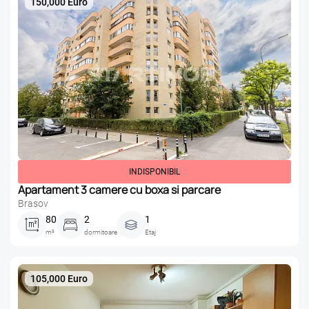
150,000 Euro
INDISPONIBIL
Apartament 3 camere cu boxa si parcare
Brasov
80
2
1
m²
dormitoare
Etaj
105,000 Euro