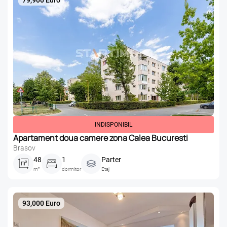
79,900 Euro
INDISPONIBIL
Apartament doua camere zona Calea Bucuresti
Brasov
48
1
Parter
m²
dormitor
Etaj
93,000 Euro