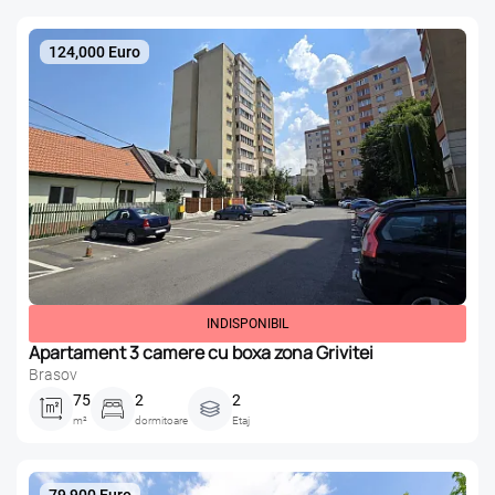
124,000 Euro
INDISPONIBIL
Apartament 3 camere cu boxa zona Grivitei
Brasov
75
2
2
m²
dormitoare
Etaj