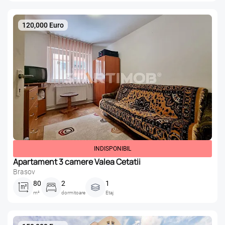
120,000 Euro
INDISPONIBIL
Apartament 3 camere Valea Cetatii
Brasov
80
2
1
m²
dormitoare
Etaj