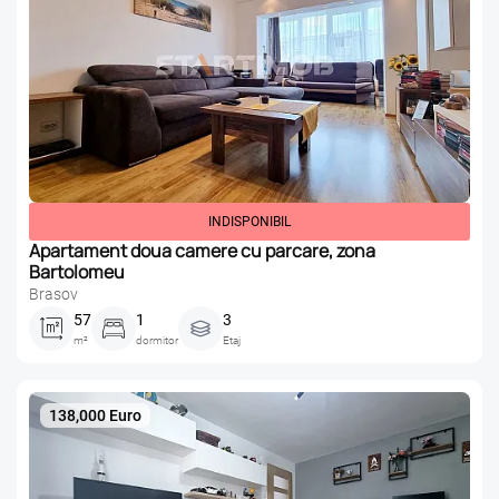
INDISPONIBIL
Apartament doua camere cu parcare, zona
Bartolomeu
Brasov
57
1
3
m²
dormitor
Etaj
138,000 Euro