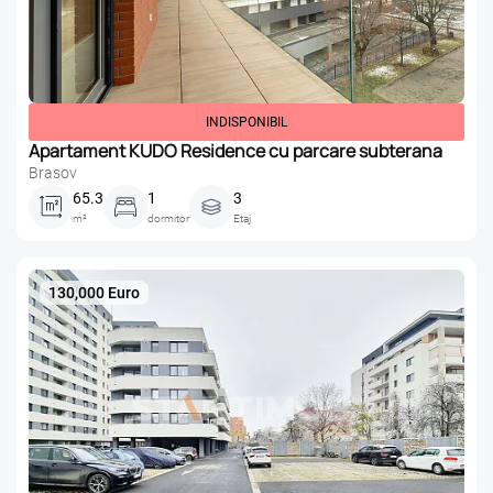
INDISPONIBIL
Apartament KUDO Residence cu parcare subterana
Brasov
65.3
1
3
m²
dormitor
Etaj
130,000 Euro