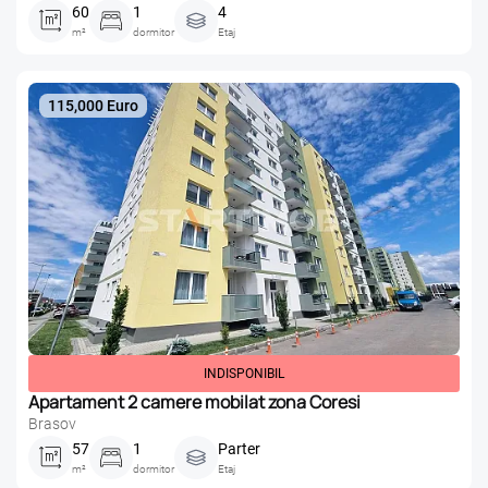
60
1
4
m²
dormitor
Etaj
115,000 Euro
INDISPONIBIL
Apartament 2 camere mobilat zona Coresi
Brasov
57
1
Parter
m²
dormitor
Etaj