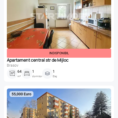
INDISPONIBIL
Apartament central str de Mijloc
Brasov
64
1
1
m²
dormitor
Etaj
55,000 Euro