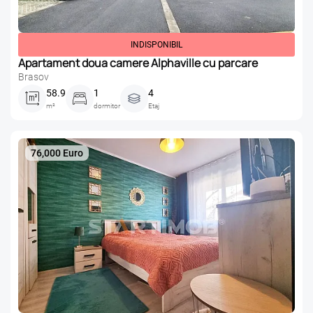
INDISPONIBIL
Apartament doua camere Alphaville cu parcare
Brasov
58.9
1
4
m²
dormitor
Etaj
76,000 Euro