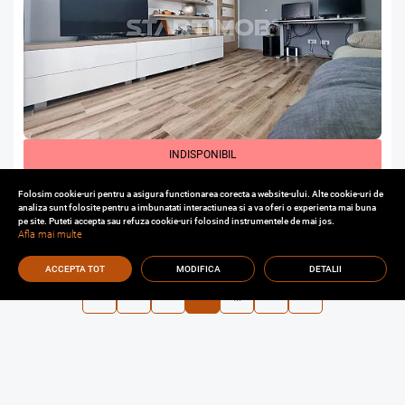
INDISPONIBIL
Apartament 3 camere cu parcare zona Judetean
Folosim cookie-uri pentru a asigura functionarea corecta a website-ului. Alte cookie-uri de
Brasov
analiza sunt folosite pentru a imbunatati interactiunea si a va oferi o experienta mai buna
76.99
2
3
pe site. Puteti accepta sau refuza cookie-uri folosind instrumentele de mai jos.
Afla mai multe
m²
dormitoare
Etaj
ACCEPTA TOT
MODIFICA
DETALII
...
«
1
2
3
8
»