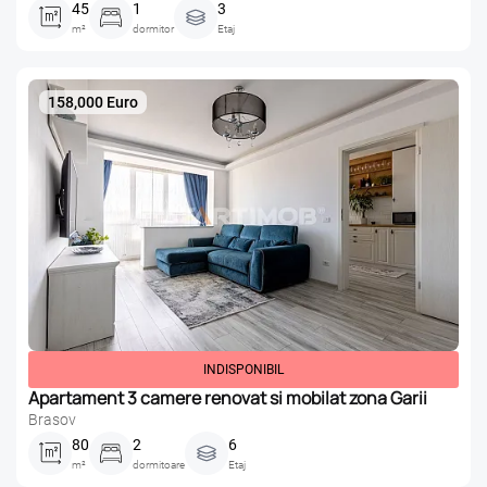
45
1
3
m²
dormitor
Etaj
158,000 Euro
INDISPONIBIL
Apartament 3 camere renovat si mobilat zona Garii
Brasov
80
2
6
m²
dormitoare
Etaj