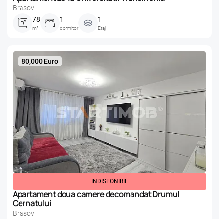
Brasov
78
1
1
m²
dormitor
Etaj
80,000 Euro
INDISPONIBIL
Apartament doua camere decomandat Drumul
Cernatului
Brasov