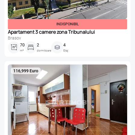
INDISPONIBIL
Apartament 3 camere zona Tribunalului
Brasov
70
2
4
m²
dormitoare
Etaj
116,999 Euro