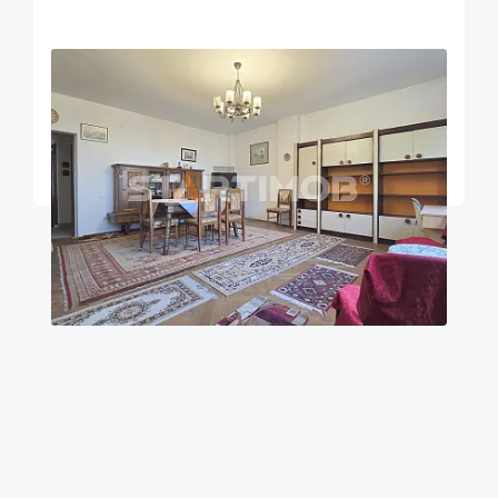
OFERTA NOUA
EXCLUSIVITATE
COMISION 2%
Apartament doua camere Maior Cranta
Brasov
100
1
Parter
m²
dormitor
Etaj