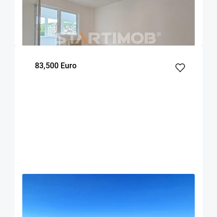
Brasov
50
1
3
m²
dormitor
Etaj
83,500 Euro
OFERTA NOUA
EXCLUSIVITATE
COMISION 0%
Apartament 2 camere zona centrala Rasnov
Rasnov