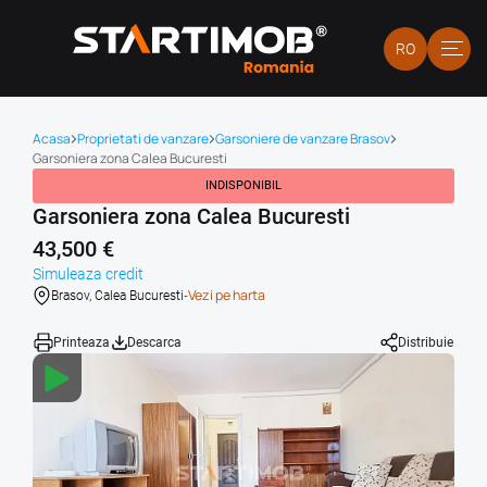
RO
Acasa
Proprietati de vanzare
Garsoniere de vanzare Brasov
Garsoniera zona Calea Bucuresti
INDISPONIBIL
Garsoniera zona Calea Bucuresti
43,500 €
Simuleaza credit
-
Vezi pe harta
Brasov, Calea Bucuresti
Printeaza
Descarca
Distribuie