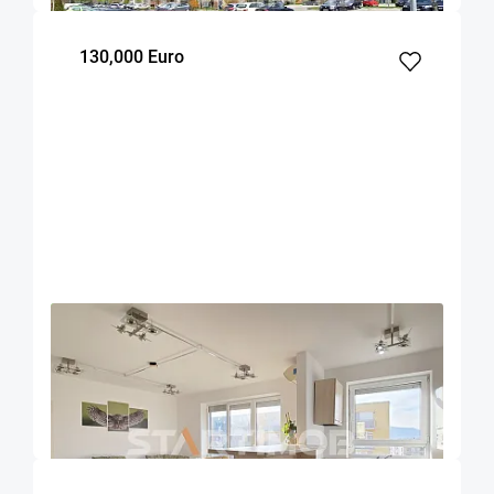
130,000 Euro
OFERTA NOUA
EXCLUSIVITATE
COMISION 0%
Apartament cu boxa si parcare Avantgarden
Brasov
59.17
2
7
m²
dormitoare
Etaj