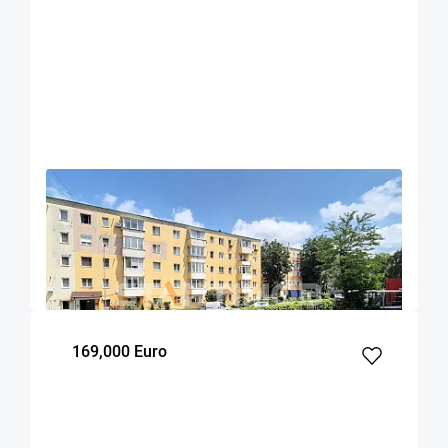
OFERTA NOUA
EXCLUSIVITATE
COMISION 0%
Apartament doua camere Sacele
Sacele
40.1
1
1
m²
dormitor
Etaj
169,000 Euro