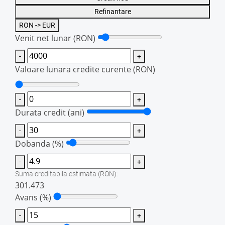
Refinantare
RON -> EUR
Venit net lunar
(RON)
-
+
Valoare lunara credite curente
(RON)
-
+
Durata credit (ani)
-
+
Dobanda (%)
-
+
Suma creditabila estimata
(RON)
:
301.473
Avans (%)
-
+