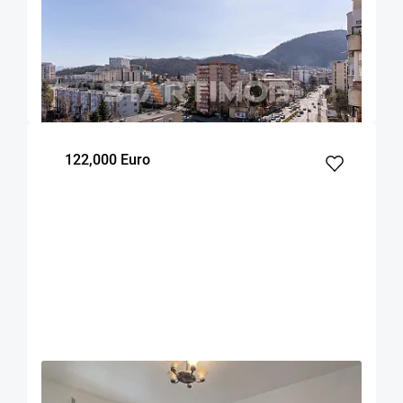
Apartament cu parcare si boxa Centru Civic
Onix
Brasov
90
2
7
m²
dormitoare
Etaj
122,000 Euro
OFERTA NOUA
COMISION 0%
Apartament doua camere Racadau