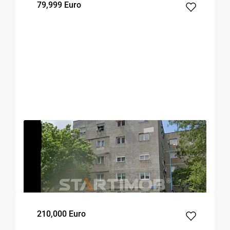
79,999 Euro
OFERTA NOUA
EXCLUSIVITATE
COMISION 0%
Apartament 3 camere Tudor Vladimirescu
Brasov
46.7
2
3
m²
dormitoare
Etaj
210,000 Euro