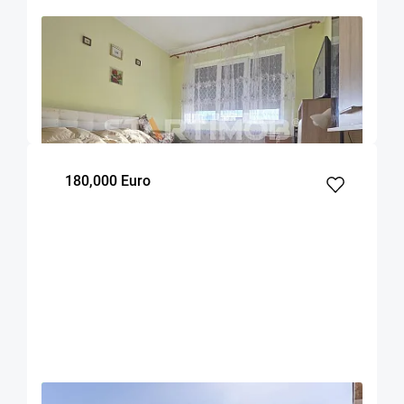
OFERTA NOUA
EXCLUSIVITATE
COMISION 2%
Apartament doua camere Triaj
Brasov
50
1
3
m²
dormitor
Etaj
180,000 Euro
OFERTA NOUA
EXCLUSIVITATE
COMISION 0%