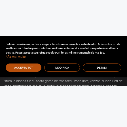
Folosim cookie-uri pentru a asigura functionarea corecta a website-ului. Alte cookie-uri de
analiza sunt folosite pentru a imbunatati interactiunea si a va oferi o experienta mai buna
pe site. Puteti accepta sau refuza cookie-uri folosind instrumentele de mai jos.
Afla mai multe
ACCEPTA TOT
MODIFICA
DETALII
Cu o experienta de aproape 30 de ani in domeniul consultantei imobiliare, va
stam la dispozitie cu toata gama de tranzactii imobiliare, vanzari si inchirieri de
case, apartamente si birouri, hoteluri si pensiuni, terenuri, precum si vanzari
sau inchirieri de spatii comerciale, de productie, spatii industriale, hale si
depozite.
Citeste mai mult