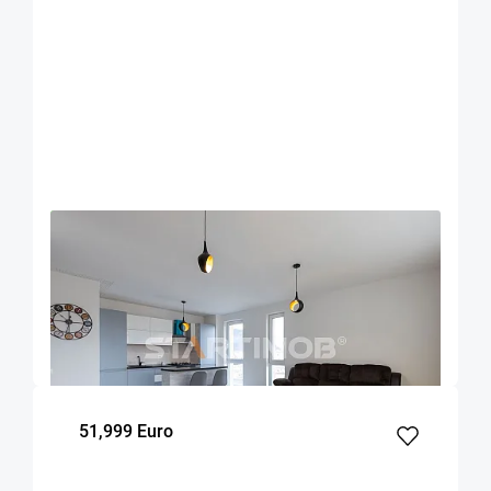
OFERTA NOUA
EXCLUSIVITATE
COMISION 0%
Apartament mobilat 3 camere Urban Plaza cu
parcare
Brasov
94
2
8
m²
dormitoare
Etaj
51,999 Euro