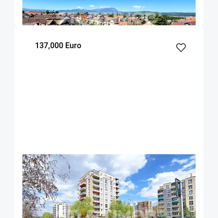
50
1
4
m²
dormitor
Etaj
137,000 Euro
OFERTA NOUA
EXCLUSIVITATE
COMISION 2%
Apartament cu boxa si parcare zona Coresi
Brasov
58
1
2
m²
dormitor
Etaj