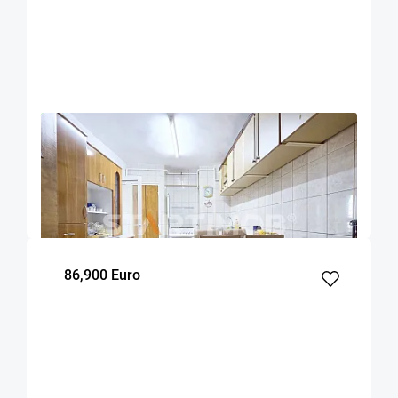
OFERTA NOUA
EXCLUSIVITATE
COMISION 0%
Apartament 4 camere zona Onix Centru Civic
Brasov
93
3
4
m²
dormitoare
Etaj
86,900 Euro