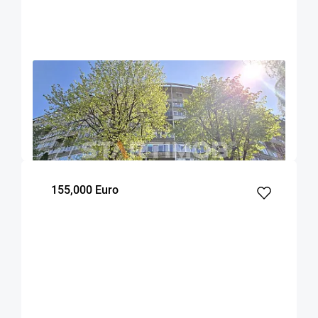
OFERTA NOUA
EXCLUSIVITATE
COMISION 0%
Apartament doua camere cu boxa zona Astra
Brasov
44.1
1
6
m²
dormitor
Etaj
155,000 Euro