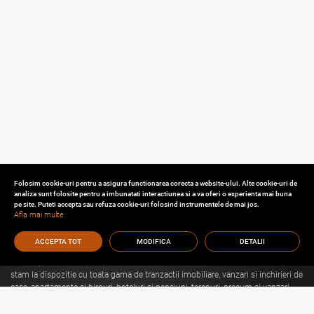
Folosim cookie-uri pentru a asigura functionarea corecta a website-ului. Alte cookie-uri de
analiza sunt folosite pentru a imbunatati interactiunea si a va oferi o experienta mai buna
pe site. Puteti accepta sau refuza cookie-uri folosind instrumentele de mai jos.
Afla mai multe
ACCEPTA TOT
MODIFICA
DETALII
Cu o experienta de aproape 30 de ani in domeniul consultantei imobiliare, va
stam la dispozitie cu toata gama de tranzactii imobiliare, vanzari si inchirieri de
case, apartamente si birouri, hoteluri si pensiuni, terenuri, precum si vanzari
sau inchirieri de spatii comerciale, de productie, spatii industriale, hale si
depozite.