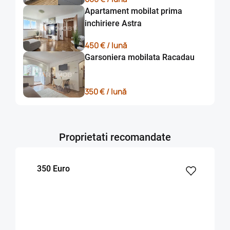
Apartament mobilat prima
inchiriere Astra
450 € / lună
Garsoniera mobilata Racadau
350 € / lună
Proprietati recomandate
350 Euro