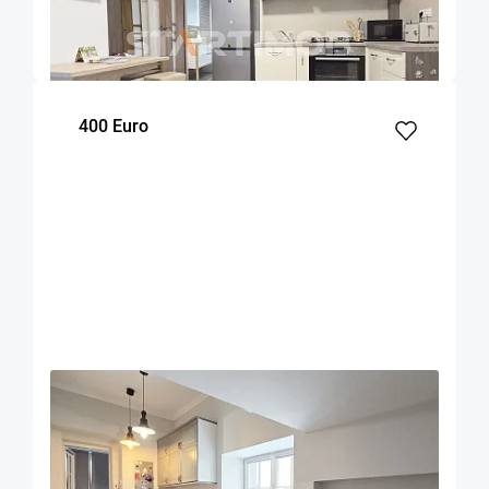
Brasov
50
1
Parter
m²
dormitor
Etaj
400 Euro
OFERTA NOUA
EXCLUSIVITATE
COMISION 50%
Garsoniera zona Facultatii de Medicina
Brasov
20
Parter