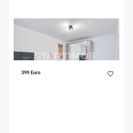
OFERTA NOUA
EXCLUSIVITATE
COMISION 50%
Apartament doua camere mobilat zona Onix
Brasov
45
1
4
m²
dormitor
Etaj
399 Euro