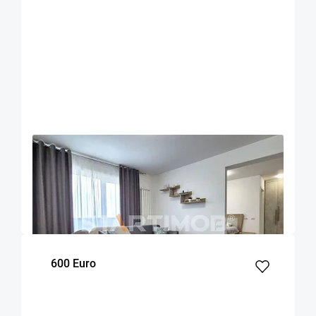
OFERTA NOUA
EXCLUSIVITATE
COMISION 50%
Apartament 2 camere zona Coresi
Brasov
53
1
7
m²
dormitor
Etaj
600 Euro