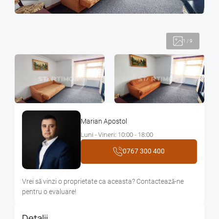
1
/
9
Marian Apostol
Luni - Vineri: 10:00 - 18:00
0767 300 400
Vrei sǎ vinzi o proprietate ca aceasta? Contacteazǎ-ne
pentru o evaluare!
Detalii