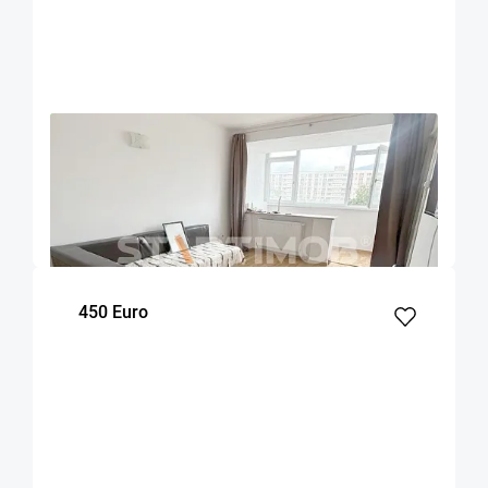
OFERTA NOUA
EXCLUSIVITATE
COMISION 50%
Garsoniera zona Garii
Brasov
32
5
m²
Etaj
450 Euro