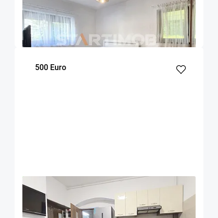
Brasov
52
1
Parter
m²
dormitor
Etaj
500 Euro
OFERTA NOUA
COMISION 50%
Apartament Centru Istoric zona Liceului
Saguna