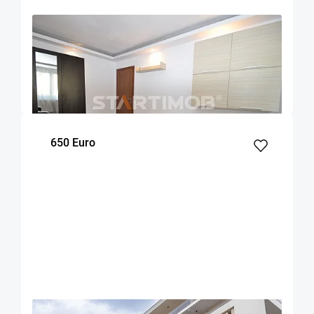
OFERTA NOUA
COMISION 50%
Apartament doua camere decomandat Astra
Brasov
47
1
2
m²
dormitor
Etaj
650 Euro
OFERTA NOUA
EXCLUSIVITATE
COMISION 50%