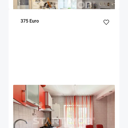
m²
Etaj
375 Euro
OFERTA NOUA
EXCLUSIVITATE
COMISION 50%
Garsoniera mobilata str Carpatilor zona
Judetean
Brasov
49
Parter
m²
Etaj