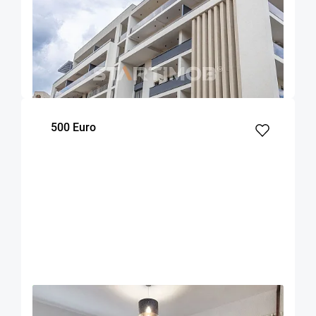
Apartament cu parcare si boxa zona
Universitatii
Brasov
70
1
1
m²
dormitor
Etaj
500 Euro
OFERTA NOUA
EXCLUSIVITATE
COMISION 50%
Apartament 2 camere zona Racadau