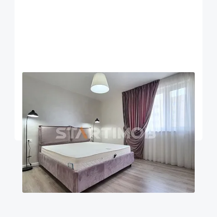
OFERTA NOUA
EXCLUSIVITATE
COMISION 50%
Apartament 2 camere cu parcare Urban Plaza
Brasov
52
1
5
m²
dormitor
Etaj