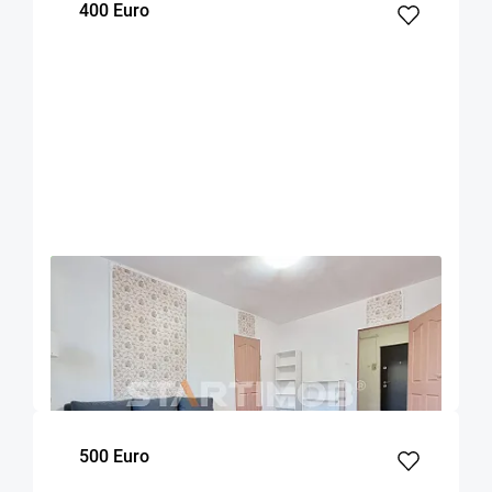
400 Euro
OFERTA NOUA
EXCLUSIVITATE
COMISION 50%
Apartament mobilat doua camere Zizinului
Brasov
52
1
Parter
m²
dormitor
Etaj
500 Euro