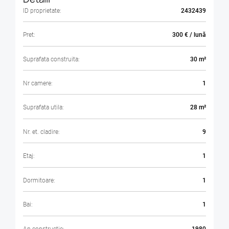
ID proprietate:
2432439
Pret:
300 € / lună
Suprafata construita:
30 m²
Nr camere:
1
Suprafata utila:
28 m²
Nr. et. cladire:
9
Etaj:
1
Dormitoare:
1
Bai:
1
An constructie:
1980