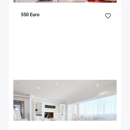
550 Euro
OFERTA NOUA
EXCLUSIVITATE
COMISION 50%
Apartament 3 camere zona Grivitei
Brasov
90
2
7
m²
dormitoare
Etaj