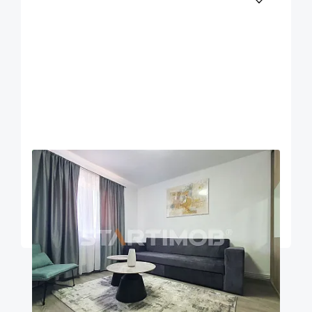
OFERTA NOUA
EXCLUSIVITATE
COMISION 50%
Garsoniera renovata zona ITC - Vlahuta
Brasov
26
1
m²
Etaj