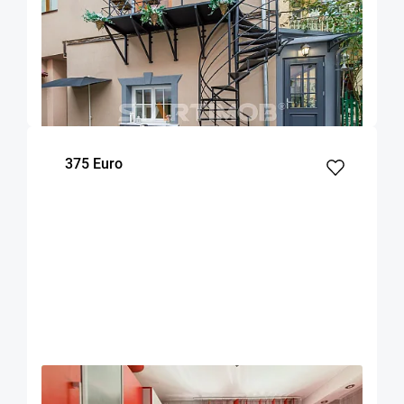
OFERTA NOUA
EXCLUSIVITATE
COMISION 50%
Garsoniera zona Facultatii de Medicina
Brasov
20
Parter
m²
Etaj
375 Euro
OFERTA NOUA
EXCLUSIVITATE
COMISION 50%
Garsoniera mobilata str Carpatilor zona