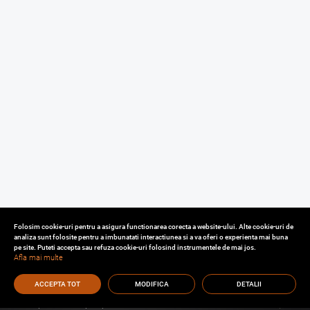
Folosim cookie-uri pentru a asigura functionarea corecta a website-ului. Alte cookie-uri de
analiza sunt folosite pentru a imbunatati interactiunea si a va oferi o experienta mai buna
pe site. Puteti accepta sau refuza cookie-uri folosind instrumentele de mai jos.
Afla mai multe
ACCEPTA TOT
MODIFICA
DETALII
Cu o experienta de aproape 30 de ani in domeniul consultantei imobiliare, va