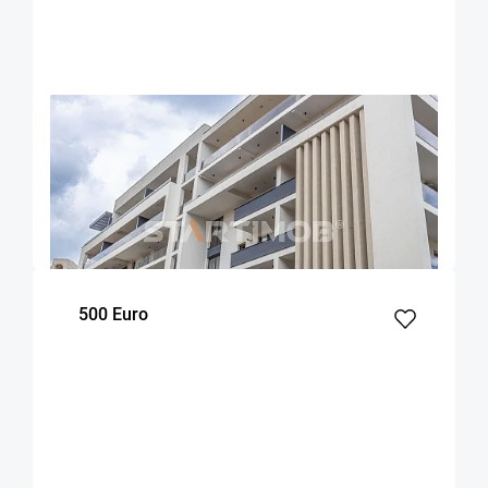
OFERTA NOUA
EXCLUSIVITATE
COMISION 50%
Apartament cu parcare si boxa zona
Universitatii
Brasov
70
1
1
m²
dormitor
Etaj
500 Euro