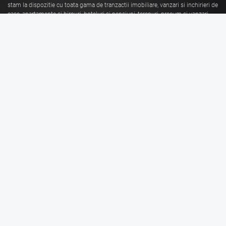
stam la dispozitie cu toata gama de tranzactii imobiliare, vanzari si inchirieri de
case, apartamente si birouri, hoteluri si pensiuni, terenuri, precum si vanzari
sau inchirieri de spatii comerciale, de productie, spatii industriale, hale si
depozite.
Citeste mai mult
Vanzari Brasov
Inchirieri Brasov
Garsoniere de vanzare Brasov
Garsoniere de inchiriat Brasov
Apartamente de vanzare Brasov
Apartamente de inchiriat Brasov
Case de vanzare Brasov
Case de inchiriat Brasov
Spatii Comerciale de
Spatii Comerciale de
vanzare Brasov
inchiriat Brasov
Birouri de vanzare Brasov
Birouri de inchiriat Brasov
Terenuri de vanzare Brasov
Terenuri de inchiriat Brasov
Spatii Industriale de
Spatii Industriale de
vanzare Brasov
inchiriat Brasov
Linkuri utile
Informatii legale