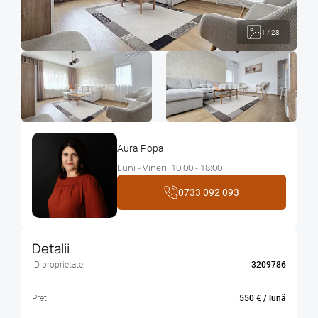
1
/
28
Aura Popa
Luni - Vineri: 10:00 - 18:00
0733 092 093
Detalii
ID proprietate:
3209786
Pret:
550 € / lună