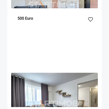
m²
dormitor
Etaj
500 Euro
OFERTA NOUA
EXCLUSIVITATE
COMISION 50%
Apartament 2 camere zona Coresi
Brasov
53
1
7
m²
dormitor
Etaj