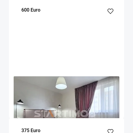
600 Euro
OFERTA NOUA
EXCLUSIVITATE
COMISION 50%
Apartament 2 camere cu parcare Urban Plaza
Brasov
52
1
5
m²
dormitor
Etaj
375 Euro