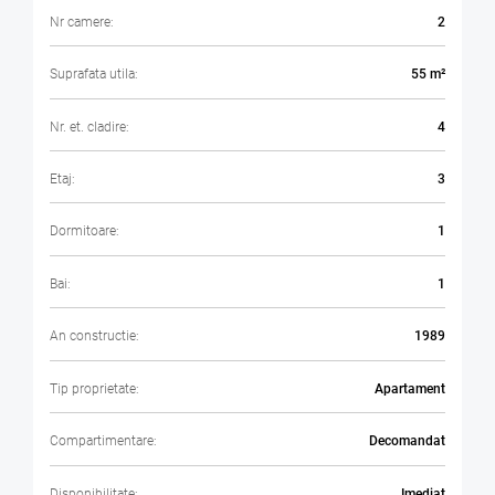
Nr camere:
2
Suprafata utila:
55 m²
Nr. et. cladire:
4
Etaj:
3
Dormitoare:
1
Bai:
1
An constructie:
1989
Tip proprietate:
Apartament
Compartimentare:
Decomandat
Disponibilitate:
Imediat