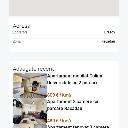
persoana de contact -Aura Popa .
Adresa
Localitate:
Brasov
Zona:
Racadau
Adaugate recent
Apartament mobilat Colina
Universitatii cu 2 parcari
800 € / lună
Apartament 2 camere cu
parcare Racadau
480 € / lună
Apartament renovat 3 camere