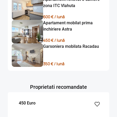
zona ITC Vlahuta
600 € / lună
Apartament mobilat prima
inchiriere Astra
450 € / lună
Garsoniera mobilata Racadau
350 € / lună
Proprietati recomandate
450 Euro