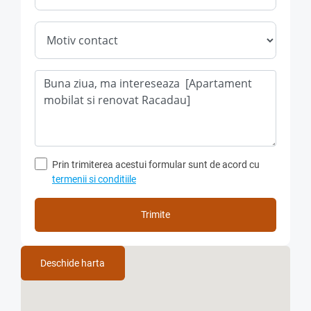
inchirierea unui apartament in acest imobil nou .
Pret inchiriere : 550 Euro/luna .
Conditii si Modalitate de plata : se solicita contract
garantat minim 12 luni, chiria in avans pe prima luna si
contravaloarea unei chirii drept garantie pentru buna
desfasurare a contractului.
Nu se accepta fumatori si animale de companie in
interiorul spatiului inchiriat .
Prin trimiterea acestui formular sunt de acord cu
termenii si conditiile
Disponibilitate : apartamentul este disponibil spre
inchiriere, detinem cheile proprietatii si se poate viziona
oricand pe baza de programare telefonica .
Trimite
Comisionul Agentiei reprezinta 50% din valoarea primei
chirii, platibil o singura data la semnarea contractului de
Deschide harta
inchiriere !
Detalii si vizionare la nr. de telefon : 0733.092.093,