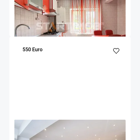
Judetean
Brasov
49
Parter
m²
Etaj
550 Euro
OFERTA NOUA
EXCLUSIVITATE
COMISION 50%
Apartament 3 camere zona Grivitei