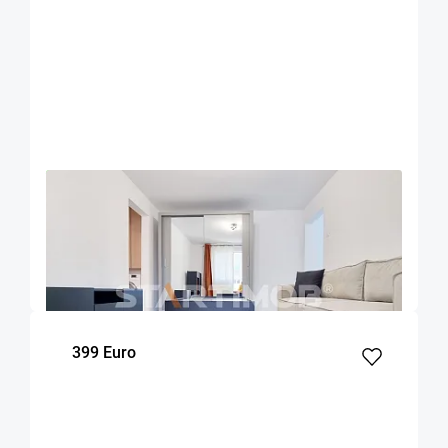
OFERTA NOUA
EXCLUSIVITATE
COMISION 50%
Apartament doua camere mobilat zona Onix
Brasov
45
1
4
m²
dormitor
Etaj
399 Euro