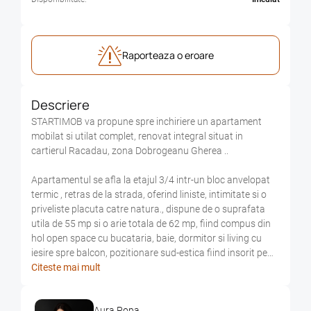
Raporteaza o eroare
Descriere
STARTIMOB va propune spre inchiriere un apartament
mobilat si utilat complet, renovat integral situat in
cartierul Racadau, zona Dobrogeanu Gherea ..
Apartamentul se afla la etajul 3/4 intr-un bloc anvelopat
termic , retras de la strada, oferind liniste, intimitate si o
priveliste placuta catre natura., dispune de o suprafata
utila de 55 mp si o arie totala de 62 mp, fiind compus din
hol open space cu bucataria, baie, dormitor si living cu
iesire spre balcon, pozitionare sud-estica fiind insorit pe
intreg parcursul zilei.
Citeste mai mult
Apartamentul dispune de utilitati separate, incalzire cu
Aura Popa