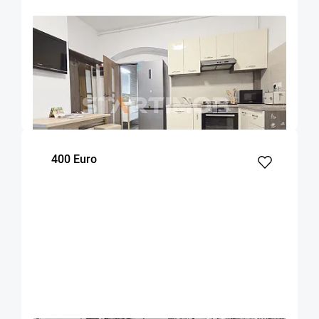
OFERTA NOUA
COMISION 50%
Apartament Centru Istoric zona Liceului
Saguna
Brasov
50
1
Parter
m²
dormitor
Etaj
400 Euro