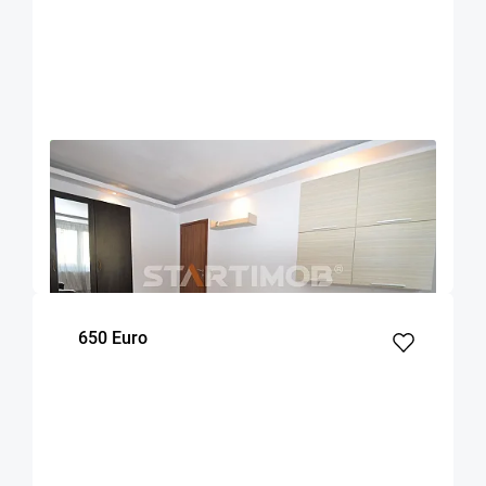
OFERTA NOUA
COMISION 50%
Apartament doua camere decomandat Astra
Brasov
47
1
2
m²
dormitor
Etaj
650 Euro