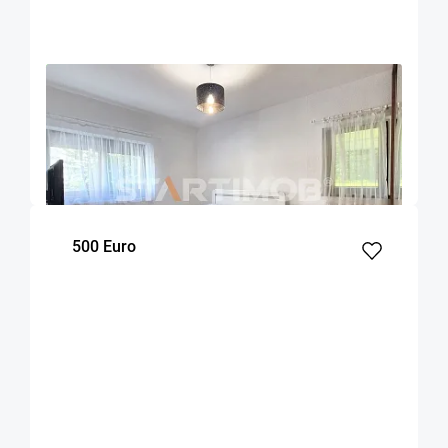
OFERTA NOUA
EXCLUSIVITATE
COMISION 50%
Apartament 2 camere zona Racadau
Brasov
52
1
Parter
m²
dormitor
Etaj
500 Euro