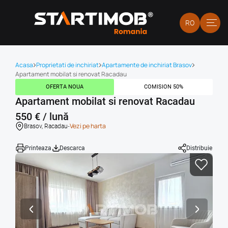
RO
Acasa
Proprietati de inchiriat
Apartamente de inchiriat Brasov
Apartament mobilat si renovat Racadau
OFERTA NOUA
COMISION 50%
Apartament mobilat si renovat Racadau
550 € / lună
-
Vezi pe harta
Brasov, Racadau
Printeaza
Descarca
Distribuie