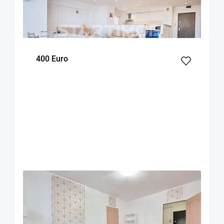
Brasov
90
2
7
m²
dormitoare
Etaj
400 Euro
OFERTA NOUA
EXCLUSIVITATE
COMISION 50%
Apartament mobilat doua camere Zizinului
Brasov
52
1
Parter