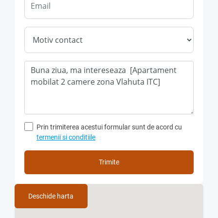
pe prima luna si o garantie in cuantumul unei chirii .
Nu se accepta fumatori si animale de companie in
interiorul spatiului inchiriat .
Pret inchiriere : 450 Euro/luna .
Utilitatile se platesc separat in functie de consumul lunar.
Onorariul Agentiei reprezinta 50% din valoarea primei
chirii, platibil o singura data la semnarea contractului de
inchiriere, indiferent de perioada de derulare a acestuia!
Prin trimiterea acestui formular sunt de acord cu
Detalii si vizionare la nr. de telefon : 0733.092.093,
termenii si conditiile
persoana de contact -Aura Popa .
Trimite
Deschide harta