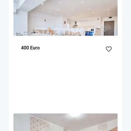
Apartament 3 camere zona Grivitei
Brasov
90
2
7
m²
dormitoare
Etaj
400 Euro
OFERTA NOUA
EXCLUSIVITATE
COMISION 50%
Apartament mobilat doua camere Zizinului