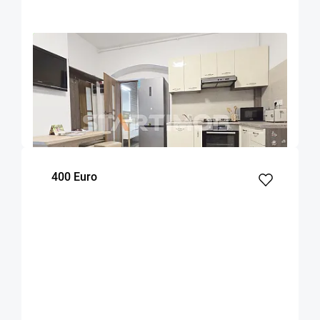
OFERTA NOUA
COMISION 50%
Apartament Centru Istoric zona Liceului
Saguna
Brasov
50
1
Parter
m²
dormitor
Etaj
400 Euro