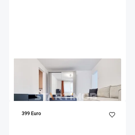
OFERTA NOUA
EXCLUSIVITATE
COMISION 50%
Apartament doua camere mobilat zona Onix
Brasov
45
1
4
m²
dormitor
Etaj
399 Euro