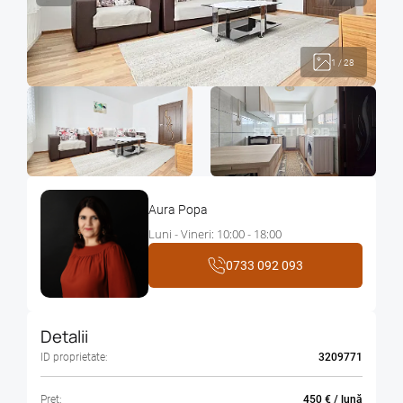
1
/
28
Aura Popa
Luni - Vineri: 10:00 - 18:00
0733 092 093
Detalii
ID proprietate:
3209771
Pret:
450 € / lună