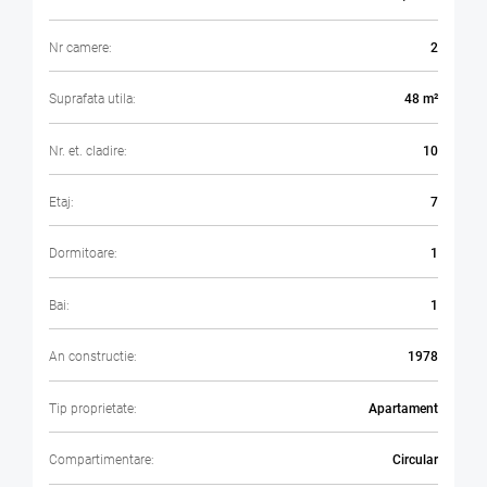
Nr camere:
2
Suprafata utila:
48 m²
Nr. et. cladire:
10
Etaj:
7
Dormitoare:
1
Bai:
1
An constructie:
1978
Tip proprietate:
Apartament
Compartimentare:
Circular