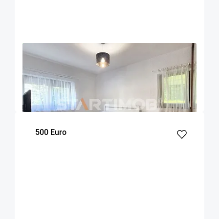
OFERTA NOUA
EXCLUSIVITATE
COMISION 50%
Apartament 2 camere zona Racadau
Brasov
52
1
Parter
m²
dormitor
Etaj
500 Euro