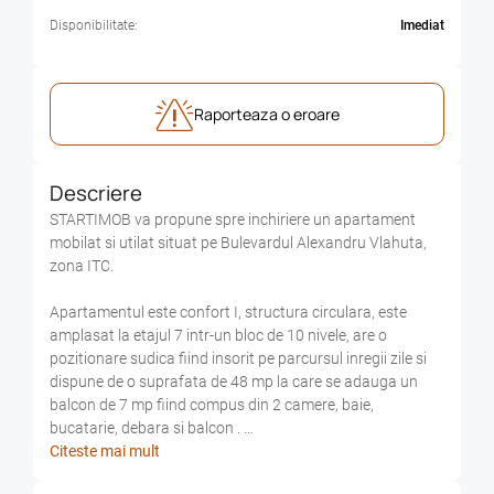
Disponibilitate:
Imediat
Raporteaza o eroare
Descriere
STARTIMOB va propune spre inchiriere un apartament
mobilat si utilat situat pe Bulevardul Alexandru Vlahuta,
zona ITC.
Apartamentul este confort I, structura circulara, este
amplasat la etajul 7 intr-un bloc de 10 nivele, are o
pozitionare sudica fiind insorit pe parcursul inregii zile si
dispune de o suprafata de 48 mp la care se adauga un
balcon de 7 mp fiind compus din 2 camere, baie,
bucatarie, debara si balcon .
Locuinta dispune de toate utilitatile separate, incalzire cu
Citeste mai mult
centrala termica proprie marca Saunier Duval, masina de