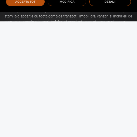
ACCEPTA TOT
MODIFICA
DETALII
Cu o experienta de aproape 30 de ani in domeniul consultantei imobiliare, va
stam la dispozitie cu toata gama de tranzactii imobiliare, vanzari si inchirieri de
case, apartamente si birouri, hoteluri si pensiuni, terenuri, precum si vanzari
sau inchirieri de spatii comerciale, de productie, spatii industriale, hale si
depozite.
Citeste mai mult
Vanzari Brasov
Inchirieri Brasov
Garsoniere de vanzare Brasov
Garsoniere de inchiriat Brasov
Apartamente de vanzare Brasov
Apartamente de inchiriat Brasov
Case de vanzare Brasov
Case de inchiriat Brasov
Spatii Comerciale de
Spatii Comerciale de
vanzare Brasov
inchiriat Brasov
Birouri de vanzare Brasov
Birouri de inchiriat Brasov
Terenuri de vanzare Brasov
Terenuri de inchiriat Brasov
Spatii Industriale de
Spatii Industriale de
vanzare Brasov
inchiriat Brasov