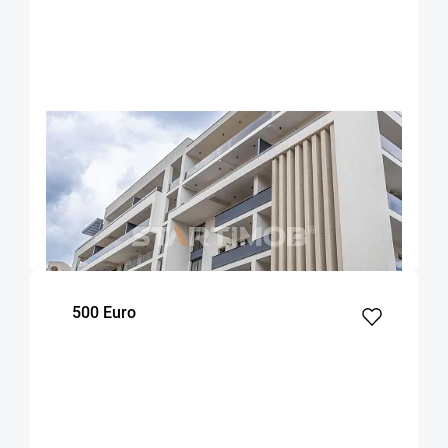
OFERTA NOUA
EXCLUSIVITATE
COMISION 50%
Apartament cu parcare si boxa zona
Universitatii
Brasov
70
1
1
m²
dormitor
Etaj
500 Euro