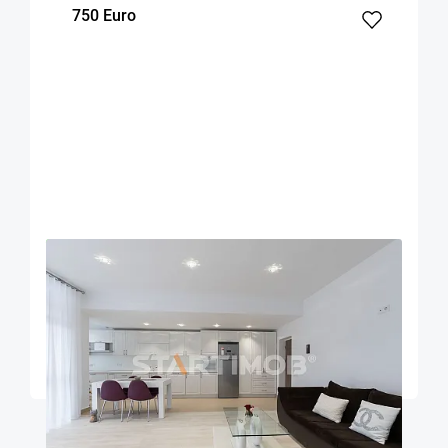
750 Euro
OFERTA NOUA
EXCLUSIVITATE
COMISION 50%
Apartament mobilat 3 camere bloc tip vila zona
Coresi
Brasov
95
2
2
m²
dormitoare
Etaj