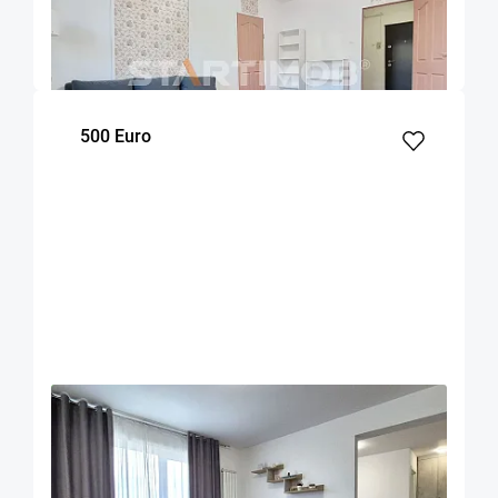
Brasov
52
1
Parter
m²
dormitor
Etaj
500 Euro
OFERTA NOUA
EXCLUSIVITATE
COMISION 50%
Apartament 2 camere zona Coresi
Brasov
53
1
7