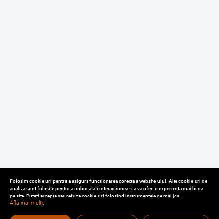
Folosim cookie-uri pentru a asigura functionarea corecta a website-ului. Alte cookie-uri de
analiza sunt folosite pentru a imbunatati interactiunea si a va oferi o experienta mai buna
pe site. Puteti accepta sau refuza cookie-uri folosind instrumentele de mai jos.
Afla mai multe