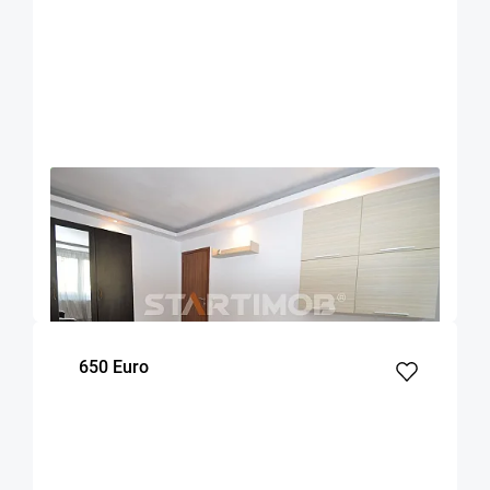
OFERTA NOUA
COMISION 50%
Apartament doua camere decomandat Astra
Brasov
47
1
2
m²
dormitor
Etaj
650 Euro