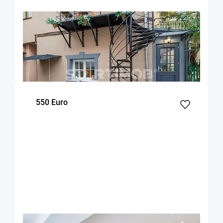
OFERTA NOUA
EXCLUSIVITATE
COMISION 50%
Garsoniera zona Facultatii de Medicina
Brasov
20
Parter
m²
Etaj
550 Euro
OFERTA NOUA
EXCLUSIVITATE
COMISION 50%