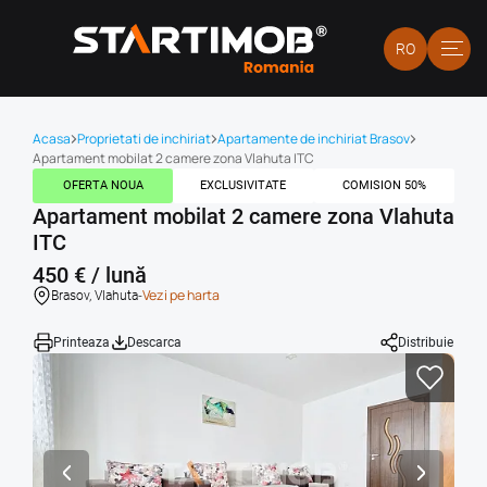
RO
Acasa
Proprietati de inchiriat
Apartamente de inchiriat Brasov
Apartament mobilat 2 camere zona Vlahuta ITC
OFERTA NOUA
EXCLUSIVITATE
COMISION 50%
Apartament mobilat 2 camere zona Vlahuta
ITC
450 € / lună
-
Vezi pe harta
Brasov, Vlahuta
Printeaza
Descarca
Distribuie