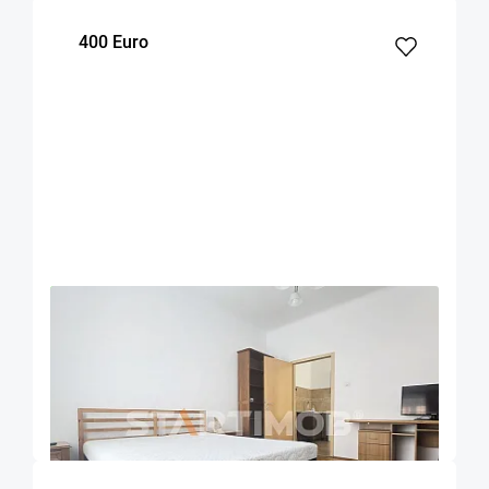
400 Euro
OFERTA NOUA
EXCLUSIVITATE
COMISION 50%
Garsoniera mobilata ultracentral Piata Unirii
Brasov
Brasov
45
1
Parter
m²
dormitor
Etaj