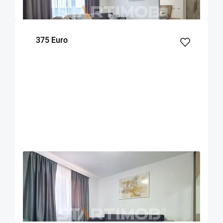
m²
dormitor
Etaj
375 Euro
OFERTA NOUA
EXCLUSIVITATE
COMISION 50%
Garsoniera renovata zona ITC - Vlahuta
Brasov
26
1
m²
Etaj