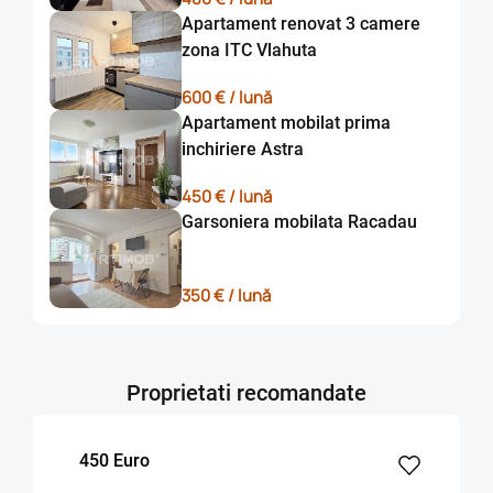
Apartament renovat 3 camere
zona ITC Vlahuta
600 € / lună
Apartament mobilat prima
inchiriere Astra
450 € / lună
Garsoniera mobilata Racadau
350 € / lună
Proprietati recomandate
450 Euro