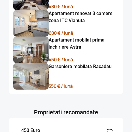
inchiriat .
480 € / lună
Apartament renovat 3 camere
Detalii si vizionare la nr. de tel : 0767.300.400, persoana de
zona ITC Vlahuta
contact - Marian Apostol .
600 € / lună
Apartament mobilat prima
inchiriere Astra
450 € / lună
Garsoniera mobilata Racadau
350 € / lună
Proprietati recomandate
450 Euro