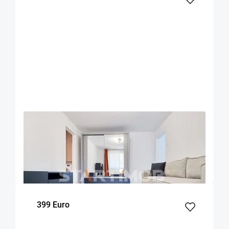
OFERTA NOUA
EXCLUSIVITATE
COMISION 50%
Apartament doua camere mobilat zona Onix
Brasov
45
1
4
m²
dormitor
Etaj
399 Euro