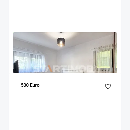
OFERTA NOUA
EXCLUSIVITATE
COMISION 50%
Apartament 2 camere zona Racadau
Brasov
52
1
Parter
m²
dormitor
Etaj
500 Euro