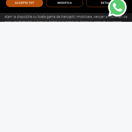
ACCEPTA TOT
MODIFICA
DETALII
Cu o experienta de aproape 30 de ani in domeniul consultantei imobiliare, va
stam la dispozitie cu toata gama de tranzactii imobiliare, vanzari si inchirieri de
case, apartamente si birouri, hoteluri si pensiuni, terenuri, precum si vanzari
sau inchirieri de spatii comerciale, de productie, spatii industriale, hale si
depozite.
Citeste mai mult
Vanzari Brasov
Inchirieri Brasov
Garsoniere de vanzare Brasov
Garsoniere de inchiriat Brasov
Apartamente de vanzare Brasov
Apartamente de inchiriat Brasov
Case de vanzare Brasov
Case de inchiriat Brasov
Spatii Comerciale de
Spatii Comerciale de
vanzare Brasov
inchiriat Brasov
Birouri de vanzare Brasov
Birouri de inchiriat Brasov
Terenuri de vanzare Brasov
Terenuri de inchiriat Brasov
Spatii Industriale de
Spatii Industriale de
vanzare Brasov
inchiriat Brasov