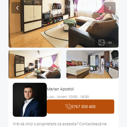
1
/
33
Marian Apostol
Luni - Vineri: 10:00 - 18:00
0767 300 400
Vrei sǎ vinzi o proprietate ca aceasta? Contacteazǎ-ne