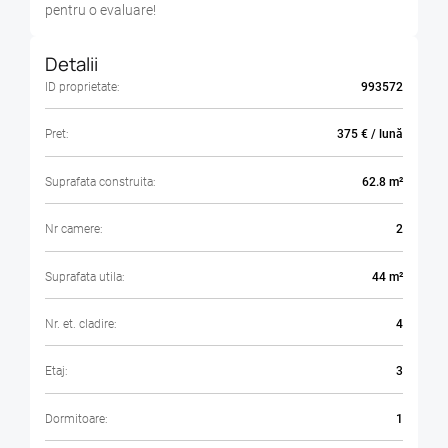
pentru o evaluare!
Detalii
ID proprietate:
993572
Pret:
375 € / lună
Suprafata construita:
62.8 m²
Nr camere:
2
Suprafata utila:
44 m²
Nr. et. cladire:
4
Etaj:
3
Dormitoare:
1