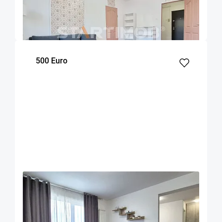
Brasov
52
1
Parter
m²
dormitor
Etaj
500 Euro
OFERTA NOUA
EXCLUSIVITATE
COMISION 50%
Apartament 2 camere zona Coresi
Brasov
53
1
7