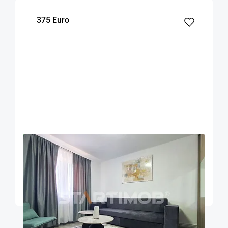
375 Euro
OFERTA NOUA
EXCLUSIVITATE
COMISION 50%
Garsoniera renovata zona ITC - Vlahuta
Brasov
26
1
m²
Etaj