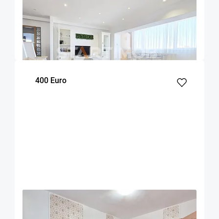
Apartament 3 camere zona Grivitei
Brasov
90
2
7
m²
dormitoare
Etaj
400 Euro
OFERTA NOUA
EXCLUSIVITATE
COMISION 50%
Apartament mobilat doua camere Zizinului