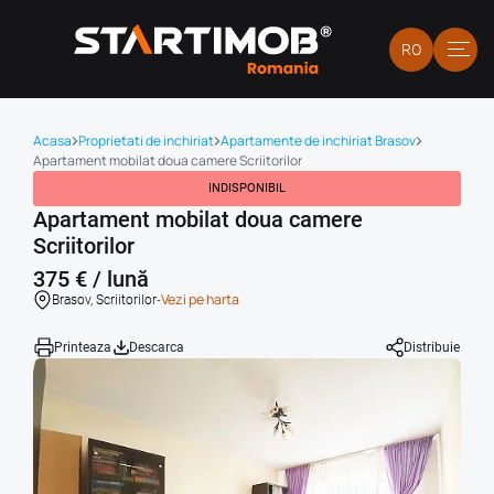
RO
Acasa
Proprietati de inchiriat
Apartamente de inchiriat Brasov
Apartament mobilat doua camere Scriitorilor
INDISPONIBIL
Apartament mobilat doua camere
Scriitorilor
375 € / lună
-
Vezi pe harta
Brasov, Scriitorilor
Printeaza
Descarca
Distribuie