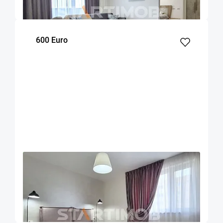
m²
dormitor
Etaj
600 Euro
OFERTA NOUA
EXCLUSIVITATE
COMISION 50%
Apartament 2 camere cu parcare Urban Plaza
Brasov
52
1
5
m²
dormitor
Etaj