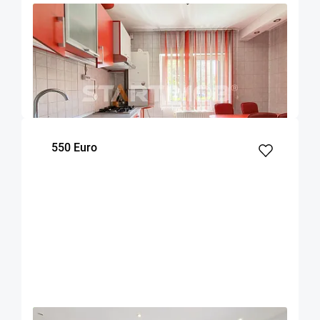
OFERTA NOUA
EXCLUSIVITATE
COMISION 50%
Garsoniera mobilata str Carpatilor zona
Judetean
Brasov
49
Parter
m²
Etaj
550 Euro
OFERTA NOUA
EXCLUSIVITATE
COMISION 50%