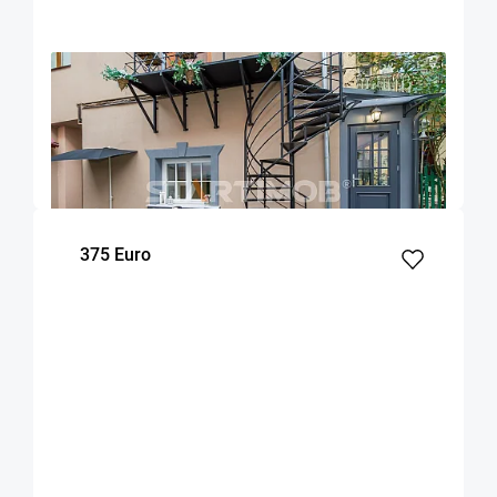
OFERTA NOUA
EXCLUSIVITATE
COMISION 50%
Garsoniera zona Facultatii de Medicina
Brasov
20
Parter
m²
Etaj
375 Euro