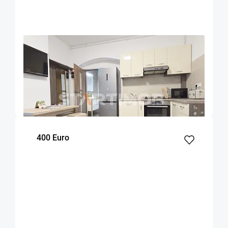
OFERTA NOUA
COMISION 50%
Apartament Centru Istoric zona Liceului
Saguna
Brasov
50
1
Parter
m²
dormitor
Etaj
400 Euro