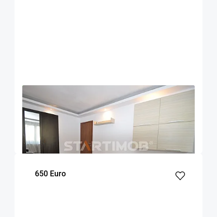
OFERTA NOUA
COMISION 50%
Apartament doua camere decomandat Astra
Brasov
47
1
2
m²
dormitor
Etaj
650 Euro