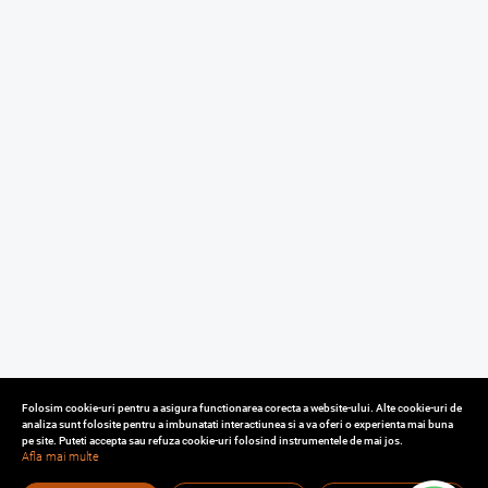
Folosim cookie-uri pentru a asigura functionarea corecta a website-ului. Alte cookie-uri de
analiza sunt folosite pentru a imbunatati interactiunea si a va oferi o experienta mai buna
pe site. Puteti accepta sau refuza cookie-uri folosind instrumentele de mai jos.
Afla mai multe