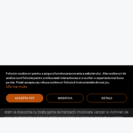
Folosim cookie-uri pentru a asigura functionarea corecta a website-ului. Alte cookie-uri de
analiza sunt folosite pentru a imbunatati interactiunea si a va oferi o experienta mai buna
pe site. Puteti accepta sau refuza cookie-uri folosind instrumentele de mai jos.
Afla mai multe
ACCEPTA TOT
MODIFICA
DETALII
Cu o experienta de aproape 30 de ani in domeniul consultantei imobiliare, va
stam la dispozitie cu toata gama de tranzactii imobiliare, vanzari si inchirieri de
case, apartamente si birouri, hoteluri si pensiuni, terenuri, precum si vanzari
sau inchirieri de spatii comerciale, de productie, spatii industriale, hale si
depozite.