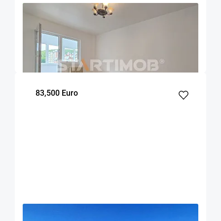
OFERTA NOUA
COMISION 0%
Apartament doua camere Racadau
Brasov
50
1
3
m²
dormitor
Etaj
83,500 Euro
OFERTA NOUA
EXCLUSIVITATE
COMISION 0%