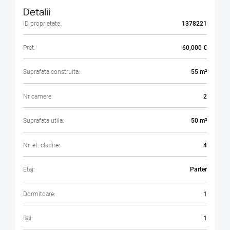
Detalii
ID proprietate:
1378221
Pret:
60,000 €
Suprafata construita:
55 m²
Nr camere:
2
Suprafata utila:
50 m²
Nr. et. cladire:
4
Etaj:
Parter
Dormitoare:
1
Bai:
1