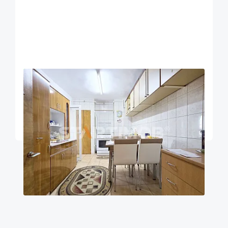
OFERTA NOUA
EXCLUSIVITATE
COMISION 0%
Apartament 4 camere zona Onix Centru Civic
Brasov
93
3
4
m²
dormitoare
Etaj