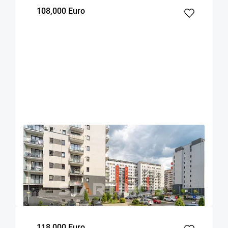
108,000 Euro
OFERTA NOUA
EXCLUSIVITATE
COMISION 0%
Garsoniera cu boxa si parcare Maurer
Residence
Brasov
38
1
Parter
m²
dormitor
Etaj
118,000 Euro