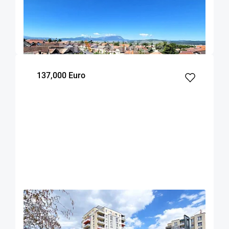
Apartament 2 camere zona centrala Rasnov
Rasnov
50
1
4
m²
dormitor
Etaj
137,000 Euro
OFERTA NOUA
EXCLUSIVITATE
COMISION 2%
Apartament cu boxa si parcare zona Coresi
Brasov