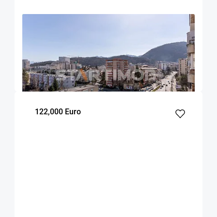
OFERTA NOUA
EXCLUSIVITATE
COMISION 0%
Apartament cu parcare si boxa Centru Civic
Onix
Brasov
90
2
7
m²
dormitoare
Etaj
122,000 Euro