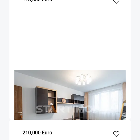
OFERTA NOUA
EXCLUSIVITATE
COMISION 0%
Apartament 3 camere Mircea Cel Batran -
Grivitei
Brasov
62
2
Parter
m²
dormitoare
Etaj
210,000 Euro