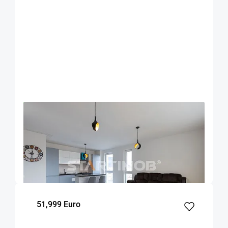
OFERTA NOUA
EXCLUSIVITATE
COMISION 0%
Apartament mobilat 3 camere Urban Plaza cu
parcare
Brasov
94
2
8
m²
dormitoare
Etaj
51,999 Euro