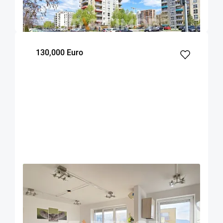
58
1
2
m²
dormitor
Etaj
130,000 Euro
OFERTA NOUA
EXCLUSIVITATE
COMISION 0%
Apartament cu boxa si parcare Avantgarden
Brasov
59.17
2
7
m²
dormitoare
Etaj