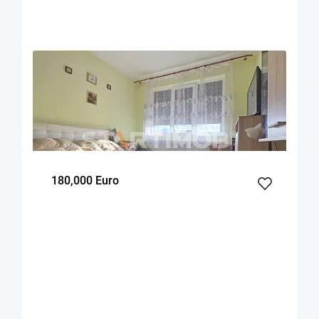
OFERTA NOUA
EXCLUSIVITATE
COMISION 2%
Apartament doua camere Triaj
Brasov
50
1
3
m²
dormitor
Etaj
180,000 Euro