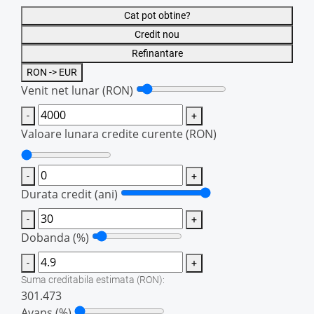
Cat pot obtine?
Credit nou
Refinantare
RON -> EUR
Venit net lunar
(RON)
-
+
Valoare lunara credite curente
(RON)
-
+
Durata credit (ani)
-
+
Dobanda (%)
-
+
Suma creditabila estimata
(RON)
:
301.473
Avans (%)