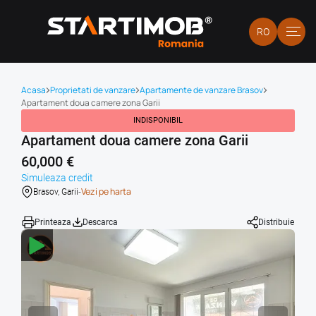
RO
Acasa
Proprietati de vanzare
Apartamente de vanzare Brasov
Apartament doua camere zona Garii
INDISPONIBIL
Apartament doua camere zona Garii
60,000 €
Simuleaza credit
-
Vezi pe harta
Brasov, Garii
Printeaza
Descarca
Distribuie