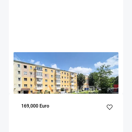
OFERTA NOUA
EXCLUSIVITATE
COMISION 0%
Apartament doua camere Sacele
Sacele
40.1
1
1
m²
dormitor
Etaj
169,000 Euro