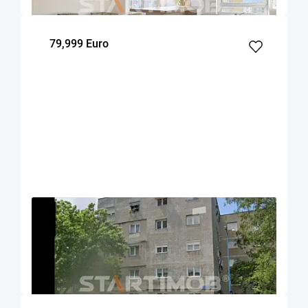
79,999 Euro
OFERTA NOUA
EXCLUSIVITATE
COMISION 0%
Apartament 3 camere Tudor Vladimirescu
Brasov
46.7
2
3
m²
dormitoare
Etaj