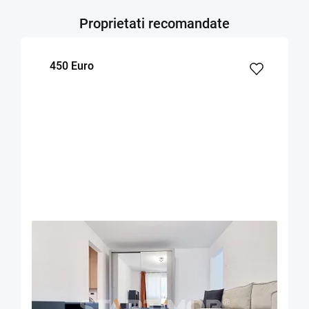
Proprietati recomandate
450 Euro
OFERTA NOUA
EXCLUSIVITATE
COMISION 50%
Apartament doua camere mobilat zona Onix
Brasov
45
1
4
m²
dormitor
Etaj