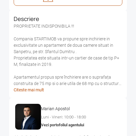
Descriere
PROPRIETATE INDISPONIBILA !!!
Compania STARTIMOB va propune spre inchiriere in
exclusivitate un apartament de doua camere situat in
Sanpetru, pe str. Sfantul Dumitru .
Proprietatea este situata intr-un cartier de case de tip P+
M, finalizate in 2019.
Apartamentul propus spre închiriere are o suprafața
construita de 75 mp si o arie utila de 68 mp cu o structura
semidecomandata fiind compus din bucatarie open
Citeste mai mult
space, living si la etaj un dormitor, baie si hol, însorit
datorita poziționării nord-vestice si a spatiilor vitrate mari,
Marian Apostol
dispune de utilități separate, conexiune cablu si internet (
chiriașul va încheia contract in nume propriu cu unul
Luni - Vineri: 10:00 - 18:00
dintre furnizorii agreati), centrala termica proprie cu
Vezi portofoliul agentului
încălzirea in pardoseala, finisaje moderne si de calitate.