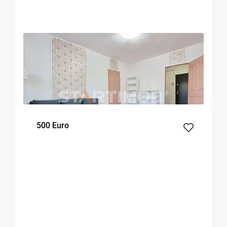
OFERTA NOUA
EXCLUSIVITATE
COMISION 50%
Apartament mobilat doua camere Zizinului
Brasov
52
1
Parter
m²
dormitor
Etaj
500 Euro