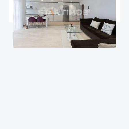
Brasov
95
2
2
m²
dormitoare
Etaj