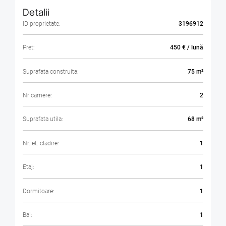
Detalii
ID proprietate:
3196912
Pret:
450 € / lună
Suprafata construita:
75 m²
Nr camere:
2
Suprafata utila:
68 m²
Nr. et. cladire:
1
Etaj:
1
Dormitoare:
1
Bai:
1