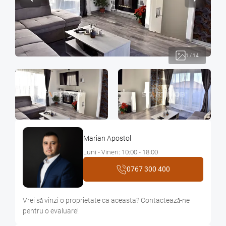
1
/
14
Marian Apostol
Luni - Vineri: 10:00 - 18:00
0767 300 400
Vrei sǎ vinzi o proprietate ca aceasta? Contacteazǎ-ne
pentru o evaluare!