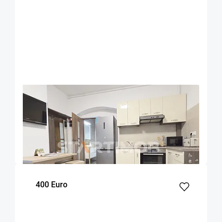
OFERTA NOUA
COMISION 50%
Apartament Centru Istoric zona Liceului
Saguna
Brasov
50
1
Parter
m²
dormitor
Etaj
400 Euro