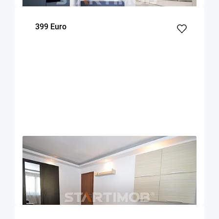
399 Euro
OFERTA NOUA
COMISION 50%
Apartament doua camere decomandat Astra
Brasov
47
1
2
m²
dormitor
Etaj