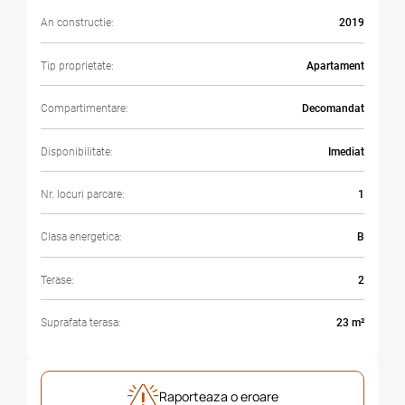
An constructie:
2019
Tip proprietate:
Apartament
Compartimentare:
Decomandat
Disponibilitate:
Imediat
Nr. locuri parcare:
1
Clasa energetica:
B
Terase:
2
Suprafata terasa:
23 m²
Raporteaza o eroare