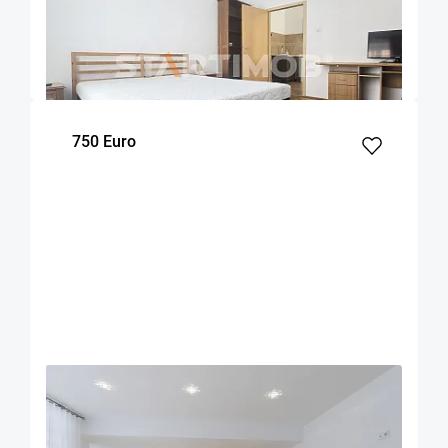
Brasov
45
1
Parter
m²
dormitor
Etaj
750 Euro
OFERTA NOUA
EXCLUSIVITATE
COMISION 50%
Apartament mobilat 3 camere bloc tip vila zona
Coresi