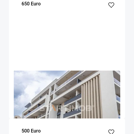
650 Euro
OFERTA NOUA
EXCLUSIVITATE
COMISION 50%
Apartament cu parcare si boxa zona
Universitatii
Brasov
70
1
1
m²
dormitor
Etaj
500 Euro