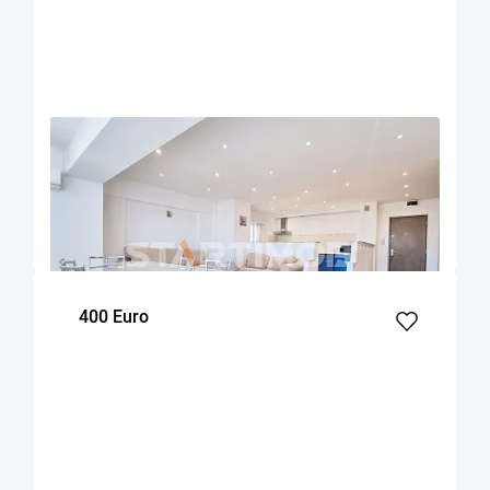
OFERTA NOUA
EXCLUSIVITATE
COMISION 50%
Apartament 3 camere zona Grivitei
Brasov
90
2
7
m²
dormitoare
Etaj
400 Euro