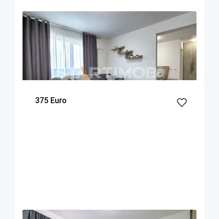
OFERTA NOUA
EXCLUSIVITATE
COMISION 50%
Apartament 2 camere zona Coresi
Brasov
53
1
7
m²
dormitor
Etaj
375 Euro
OFERTA NOUA
EXCLUSIVITATE
COMISION 50%