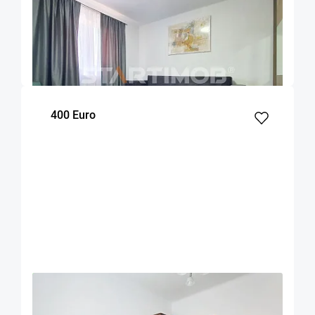
Garsoniera renovata zona ITC - Vlahuta
Brasov
26
1
m²
Etaj
400 Euro
OFERTA NOUA
EXCLUSIVITATE
COMISION 50%
Garsoniera mobilata ultracentral Piata Unirii
Brasov