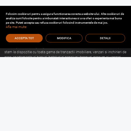
Folosim cookie-uri pentru a asigura functionarea corecta a website-ului. Alte cookie-uri de
analiza sunt folosite pentru a imbunatati interactiunea si a va oferi o experienta mai buna
pe site. Puteti accepta sau refuza cookie-uri folosind instrumentele de mai jos.
Afla mai multe
ACCEPTA TOT
MODIFICA
DETALII
Cu o experienta de aproape 30 de ani in domeniul consultantei imobiliare, va
stam la dispozitie cu toata gama de tranzactii imobiliare, vanzari si inchirieri de
case, apartamente si birouri, hoteluri si pensiuni, terenuri, precum si vanzari
sau inchirieri de spatii comerciale, de productie, spatii industriale, hale si
depozite.
Citeste mai mult
Vanzari Brasov
Inchirieri Brasov
Garsoniere de vanzare Brasov
Garsoniere de inchiriat Brasov
Apartamente de vanzare Brasov
Apartamente de inchiriat Brasov
Case de vanzare Brasov
Case de inchiriat Brasov
Spatii Comerciale de
Spatii Comerciale de