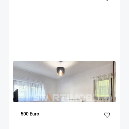
OFERTA NOUA
EXCLUSIVITATE
COMISION 50%
Apartament 2 camere zona Racadau
Brasov
52
1
Parter
m²
dormitor
Etaj
500 Euro