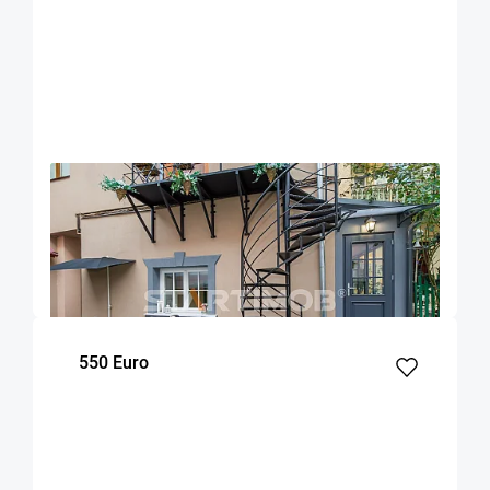
OFERTA NOUA
EXCLUSIVITATE
COMISION 50%
Garsoniera zona Facultatii de Medicina
Brasov
20
Parter
m²
Etaj
550 Euro