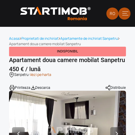
RO
Acasa
Proprietati de inchiriat
Apartamente de inchiriat Sanpetru
Apartament doua camere mobilat Sanpetru
INDISPONIBIL
Apartament doua camere mobilat Sanpetru
450 € / lună
-
Vezi pe harta
Sanpetru
Printeaza
Descarca
Distribuie