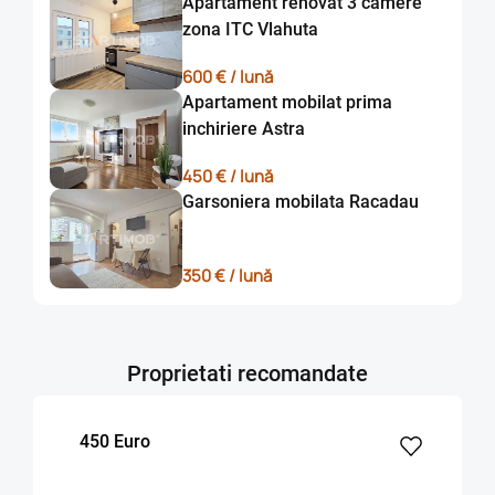
Apartament renovat 3 camere
zona ITC Vlahuta
600 € / lună
Apartament mobilat prima
inchiriere Astra
450 € / lună
Garsoniera mobilata Racadau
350 € / lună
Proprietati recomandate
450 Euro