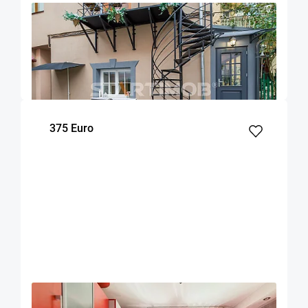
OFERTA NOUA
EXCLUSIVITATE
COMISION 50%
Garsoniera zona Facultatii de Medicina
Brasov
20
Parter
m²
Etaj
375 Euro
OFERTA NOUA
EXCLUSIVITATE
COMISION 50%