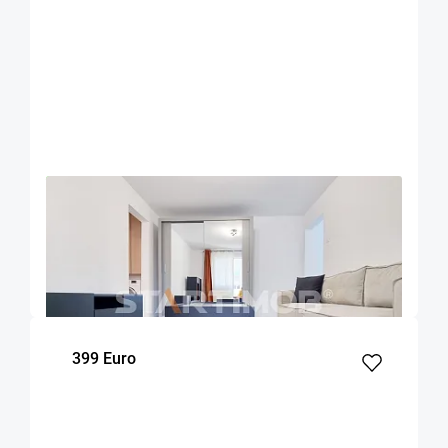
OFERTA NOUA
EXCLUSIVITATE
COMISION 50%
Apartament doua camere mobilat zona Onix
Brasov
45
1
4
m²
dormitor
Etaj
399 Euro