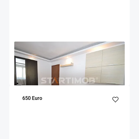
OFERTA NOUA
COMISION 50%
Apartament doua camere decomandat Astra
Brasov
47
1
2
m²
dormitor
Etaj
650 Euro