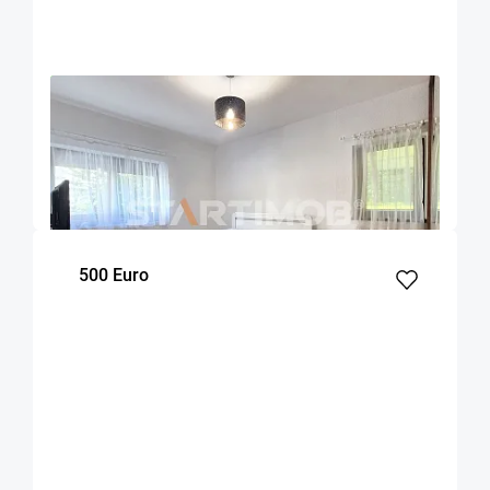
OFERTA NOUA
EXCLUSIVITATE
COMISION 50%
Apartament 2 camere zona Racadau
Brasov
52
1
Parter
m²
dormitor
Etaj
500 Euro