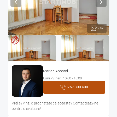
1
/
16
Marian Apostol
Luni - Vineri: 10:00 - 18:00
0767 300 400
Vrei sǎ vinzi o proprietate ca aceasta? Contacteazǎ-ne
pentru o evaluare!