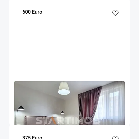
600 Euro
OFERTA NOUA
EXCLUSIVITATE
COMISION 50%
Apartament 2 camere cu parcare Urban Plaza
Brasov
52
1
5
m²
dormitor
Etaj
375 Euro