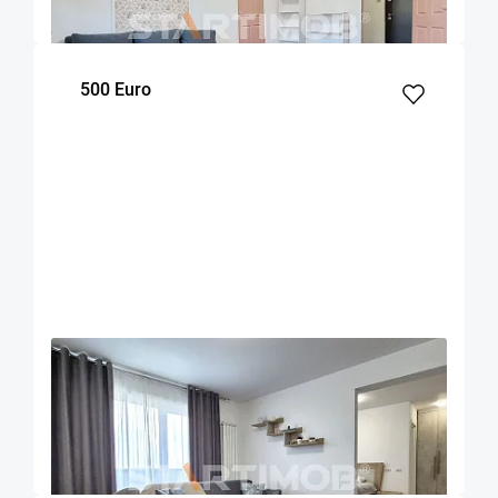
m²
dormitor
Etaj
500 Euro
OFERTA NOUA
EXCLUSIVITATE
COMISION 50%
Apartament 2 camere zona Coresi
Brasov
53
1
7
m²
dormitor
Etaj