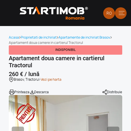
RO
Acasa
Proprietati de inchiriat
Apartamente de inchiriat Brasov
Apartament doua camere in cartierul Tractorul
INDISPONIBIL
Apartament doua camere in cartierul
Tractorul
260 € / lună
-
Vezi pe harta
Brasov, Tractorul
Printeaza
Descarca
Distribuie