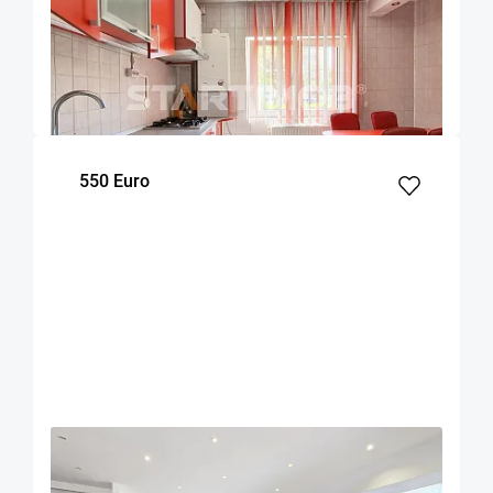
Garsoniera mobilata str Carpatilor zona
Judetean
Brasov
49
Parter
m²
Etaj
550 Euro
OFERTA NOUA
EXCLUSIVITATE
COMISION 50%
Apartament 3 camere zona Grivitei