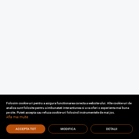
Folosim cookie-uri pentru a asigura functionarea corecta a website-ului. Alte cookie-uri de
analiza sunt folosite pentru a imbunatati interactiunea si a va oferi o experienta mai buna
pe site. Puteti accepta sau refuza cookie-uri folosind instrumentele de mai jos.
Afla mai multe
ACCEPTA TOT
MODIFICA
DETALII
Cu o experienta de aproape 30 de ani in domeniul consultantei imobiliare, va