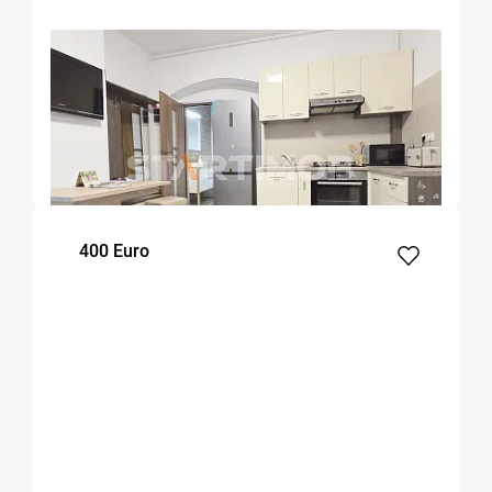
OFERTA NOUA
COMISION 50%
Apartament Centru Istoric zona Liceului
Saguna
Brasov
50
1
Parter
m²
dormitor
Etaj
400 Euro