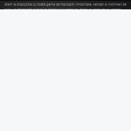
stam la dispozitie cu toata gama de tranzactii imobiliare, vanzari si inchirieri de
case, apartamente si birouri, hoteluri si pensiuni, terenuri, precum si vanzari
sau inchirieri de spatii comerciale, de productie, spatii industriale, hale si
depozite.
Citeste mai mult
Vanzari Brasov
Inchirieri Brasov
Garsoniere de vanzare Brasov
Garsoniere de inchiriat Brasov
Apartamente de vanzare Brasov
Apartamente de inchiriat Brasov
Case de vanzare Brasov
Case de inchiriat Brasov
Spatii Comerciale de
Spatii Comerciale de
vanzare Brasov
inchiriat Brasov
Birouri de vanzare Brasov
Birouri de inchiriat Brasov
Terenuri de vanzare Brasov
Terenuri de inchiriat Brasov
Spatii Industriale de
Spatii Industriale de
vanzare Brasov
inchiriat Brasov
Linkuri utile
Informatii legale