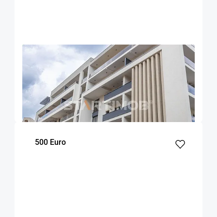
OFERTA NOUA
EXCLUSIVITATE
COMISION 50%
Apartament cu parcare si boxa zona
Universitatii
Brasov
70
1
1
m²
dormitor
Etaj
500 Euro