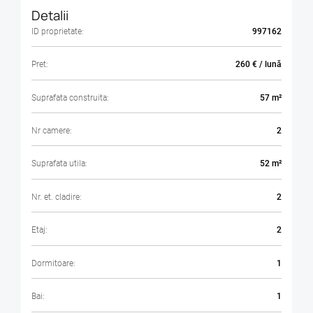
Detalii
ID proprietate:
997162
Pret:
260 € / lună
Suprafata construita:
57 m²
Nr camere:
2
Suprafata utila:
52 m²
Nr. et. cladire:
2
Etaj:
2
Dormitoare:
1
Bai:
1