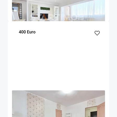
Brasov
90
2
7
m²
dormitoare
Etaj
400 Euro
OFERTA NOUA
EXCLUSIVITATE
COMISION 50%
Apartament mobilat doua camere Zizinului
Brasov
52
1
Parter