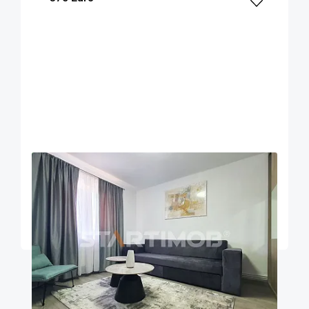
OFERTA NOUA
EXCLUSIVITATE
COMISION 50%
Garsoniera renovata zona ITC - Vlahuta
Brasov
26
1
m²
Etaj