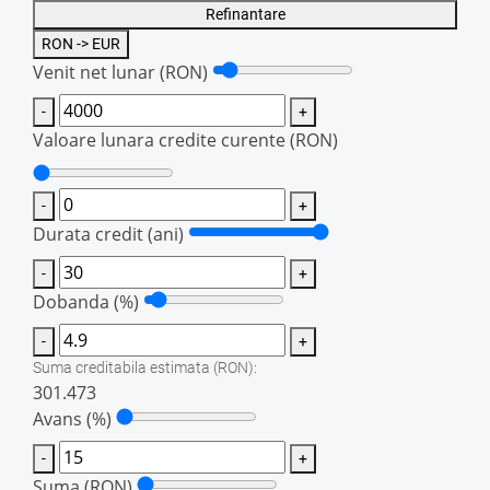
Refinantare
RON -> EUR
Venit net lunar
(RON)
-
+
Valoare lunara credite curente
(RON)
-
+
Durata credit (ani)
-
+
Dobanda (%)
-
+
Suma creditabila estimata
(RON)
:
301.473
Avans (%)
-
+
Suma
(RON)