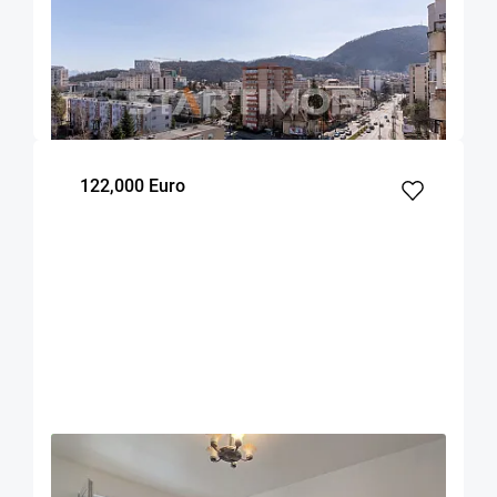
Apartament cu parcare si boxa Centru Civic
Onix
Brasov
90
2
7
m²
dormitoare
Etaj
122,000 Euro
OFERTA NOUA
COMISION 0%
Apartament doua camere Racadau