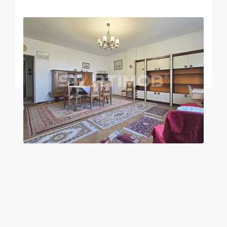
OFERTA NOUA
EXCLUSIVITATE
COMISION 2%
Apartament doua camere Maior Cranta
Brasov
100
1
Parter
m²
dormitor
Etaj