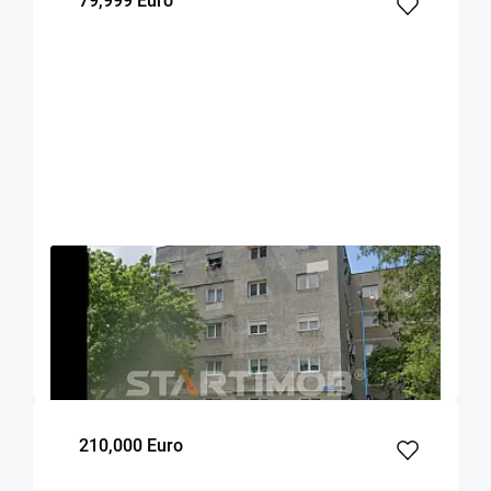
79,999 Euro
OFERTA NOUA
EXCLUSIVITATE
COMISION 0%
Apartament 3 camere Tudor Vladimirescu
Brasov
46.7
2
3
m²
dormitoare
Etaj
210,000 Euro