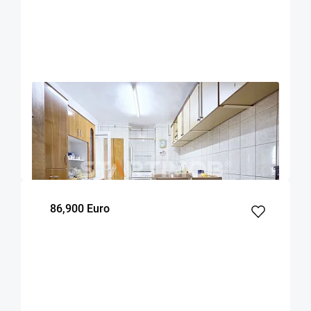
OFERTA NOUA
EXCLUSIVITATE
COMISION 0%
Apartament 4 camere zona Onix Centru Civic
Brasov
93
3
4
m²
dormitoare
Etaj
86,900 Euro