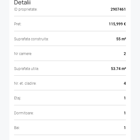
Detalii
ID proprietate:
2907461
Pret:
115,999 €
Suprafata construita:
55 m²
Nr camere:
2
Suprafata utila:
53.74 m²
Nr. et. cladire:
4
Etaj:
1
Dormitoare:
1
Bai:
1