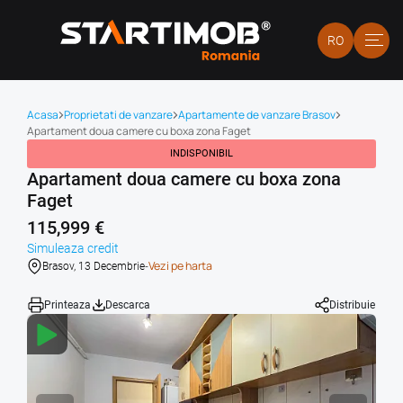
RO
Acasa
Proprietati de vanzare
Apartamente de vanzare Brasov
Apartament doua camere cu boxa zona Faget
INDISPONIBIL
Apartament doua camere cu boxa zona
Faget
115,999 €
Simuleaza credit
-
Vezi pe harta
Brasov, 13 Decembrie
Printeaza
Descarca
Distribuie