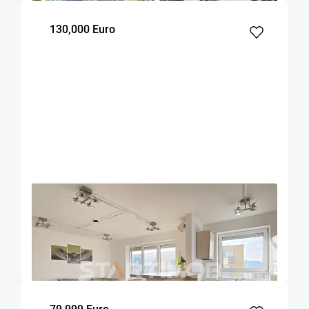
130,000 Euro
OFERTA NOUA
EXCLUSIVITATE
COMISION 0%
Apartament cu boxa si parcare Avantgarden
Brasov
59.17
2
7
m²
dormitoare
Etaj