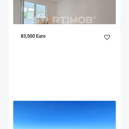
Brasov
50
1
3
m²
dormitor
Etaj
83,500 Euro
OFERTA NOUA
EXCLUSIVITATE
COMISION 0%
Apartament 2 camere zona centrala Rasnov
Rasnov
50
1
4