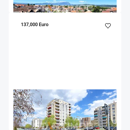
m²
dormitor
Etaj
137,000 Euro
OFERTA NOUA
EXCLUSIVITATE
COMISION 2%
Apartament cu boxa si parcare zona Coresi
Brasov
58
1
2
m²
dormitor
Etaj