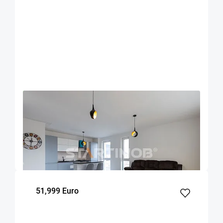
OFERTA NOUA
EXCLUSIVITATE
COMISION 0%
Apartament mobilat 3 camere Urban Plaza cu
parcare
Brasov
94
2
8
m²
dormitoare
Etaj
51,999 Euro