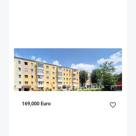
OFERTA NOUA
EXCLUSIVITATE
COMISION 0%
Apartament doua camere Sacele
Sacele
40.1
1
1
m²
dormitor
Etaj
169,000 Euro