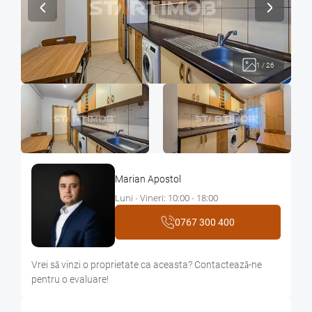
1
/
26
Marian Apostol
Luni - Vineri: 10:00 - 18:00
0767 300 400
Vrei sǎ vinzi o proprietate ca aceasta? Contacteazǎ-ne
pentru o evaluare!