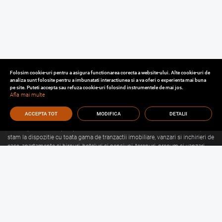
Folosim cookie-uri pentru a asigura functionarea corecta a website-ului. Alte cookie-uri de
analiza sunt folosite pentru a imbunatati interactiunea si a va oferi o experienta mai buna
pe site. Puteti accepta sau refuza cookie-uri folosind instrumentele de mai jos.
Afla mai multe
ACCEPTA TOT
MODIFICA
DETALII
Cu o experienta de aproape 30 de ani in domeniul consultantei imobiliare, va
stam la dispozitie cu toata gama de tranzactii imobiliare, vanzari si inchirieri de
case, apartamente si birouri, hoteluri si pensiuni, terenuri, precum si vanzari
sau inchirieri de spatii comerciale, de productie, spatii industriale, hale si
depozite.
Citeste mai mult