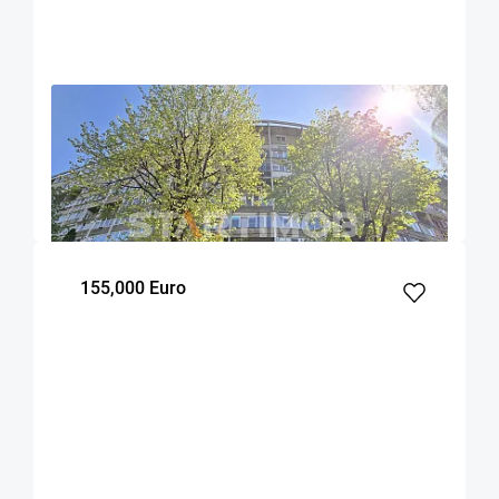
OFERTA NOUA
EXCLUSIVITATE
COMISION 0%
Apartament doua camere cu boxa zona Astra
Brasov
44.1
1
6
m²
dormitor
Etaj
155,000 Euro