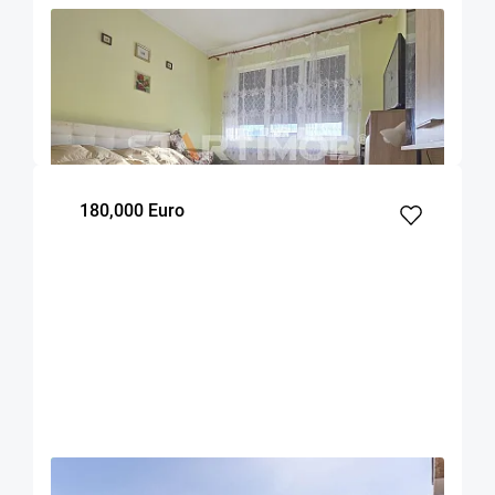
OFERTA NOUA
EXCLUSIVITATE
COMISION 2%
Apartament doua camere Triaj
Brasov
50
1
3
m²
dormitor
Etaj
180,000 Euro
OFERTA NOUA
EXCLUSIVITATE
COMISION 0%