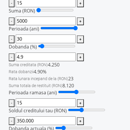
-
+
Suma
(RON)
-
+
Perioada (ani)
-
+
Dobanda (%)
-
+
4.250
Suma creditata
(RON)
4.90%
Rata dobanzii
23
Rata lunara incepand de la
(RON)
8.120
Suma totala de restituit
(RON)
Perioada ramasa (ani)
-
+
Soldul creditului tau
(RON)
-
+
Dobanda actuala (%)