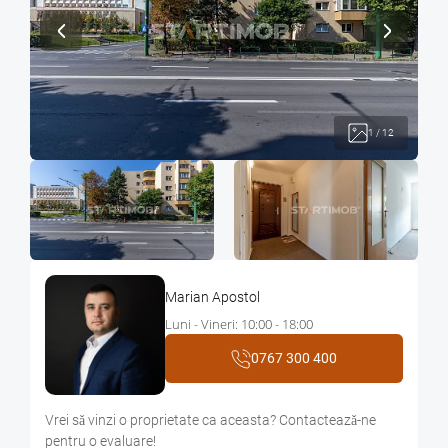
1
/
12
Marian Apostol
Luni - Vineri: 10:00 - 18:00
0767 300 400
Vrei sǎ vinzi o proprietate ca aceasta? Contacteazǎ-ne
pentru o evaluare!