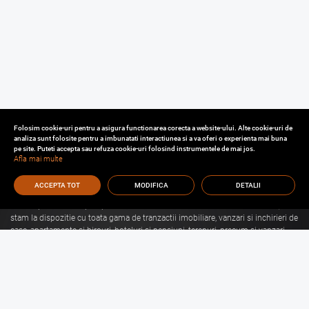
Folosim cookie-uri pentru a asigura functionarea corecta a website-ului. Alte cookie-uri de
analiza sunt folosite pentru a imbunatati interactiunea si a va oferi o experienta mai buna
pe site. Puteti accepta sau refuza cookie-uri folosind instrumentele de mai jos.
Afla mai multe
ACCEPTA TOT
MODIFICA
DETALII
Cu o experienta de aproape 30 de ani in domeniul consultantei imobiliare, va
stam la dispozitie cu toata gama de tranzactii imobiliare, vanzari si inchirieri de
case, apartamente si birouri, hoteluri si pensiuni, terenuri, precum si vanzari
sau inchirieri de spatii comerciale, de productie, spatii industriale, hale si
depozite.
Citeste mai mult