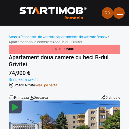
RO
Acasa
Proprietati de vanzare
Apartamente de vanzare Brasov
Apartament doua camere cu beci B-dul Grivitei
INDISPONIBIL
Apartament doua camere cu beci B-dul
Grivitei
74,900 €
Simuleaza credit
-
Vezi pe harta
Brasov, Grivitei
Printeaza
Descarca
Distribuie