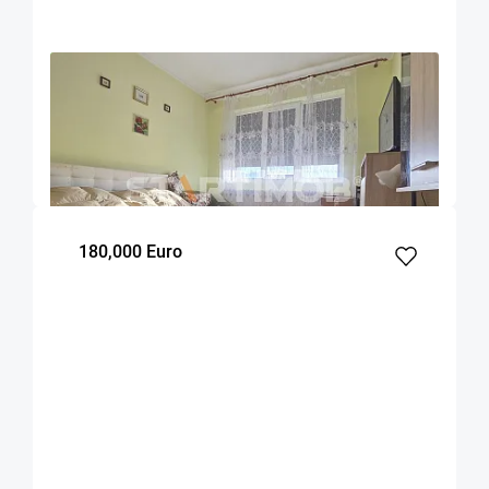
OFERTA NOUA
EXCLUSIVITATE
COMISION 2%
Apartament doua camere Triaj
Brasov
50
1
3
m²
dormitor
Etaj
180,000 Euro