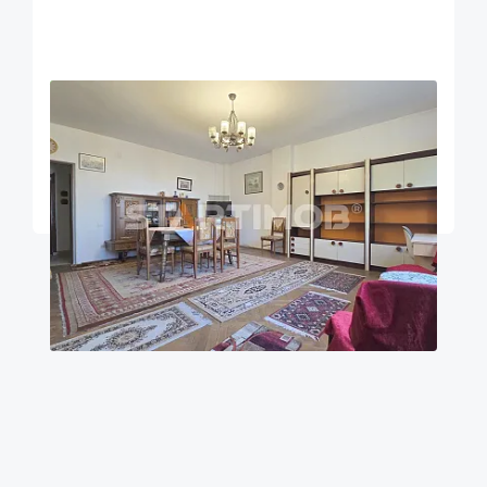
OFERTA NOUA
EXCLUSIVITATE
COMISION 2%
Apartament doua camere Maior Cranta
Brasov
100
1
Parter
m²
dormitor
Etaj