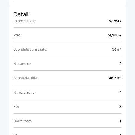
Detalii
ID proprietate:
1577547
Pret:
74,900 €
Suprafata construita:
50 m²
Nr camere:
2
Suprafata utila:
46.7 m²
Nr. et. cladire:
4
Etaj:
3
Dormitoare:
1