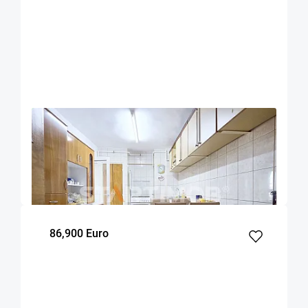
OFERTA NOUA
EXCLUSIVITATE
COMISION 0%
Apartament 4 camere zona Onix Centru Civic
Brasov
93
3
4
m²
dormitoare
Etaj
86,900 Euro