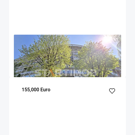
OFERTA NOUA
EXCLUSIVITATE
COMISION 0%
Apartament doua camere cu boxa zona Astra
Brasov
44.1
1
6
m²
dormitor
Etaj
155,000 Euro