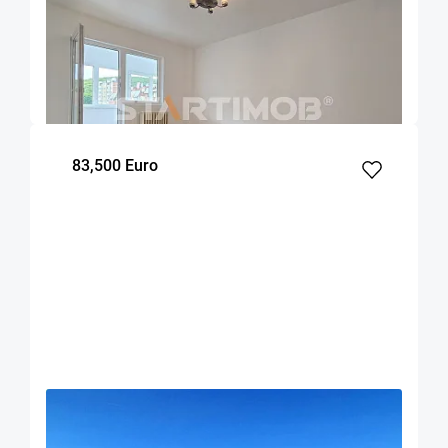
Apartament doua camere Racadau
Brasov
50
1
3
m²
dormitor
Etaj
83,500 Euro
OFERTA NOUA
EXCLUSIVITATE
COMISION 0%
Apartament 2 camere zona centrala Rasnov