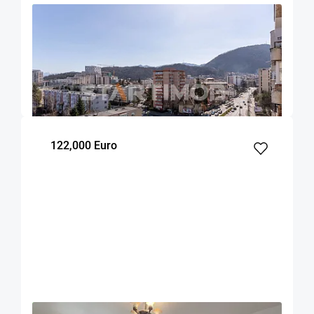
OFERTA NOUA
EXCLUSIVITATE
COMISION 0%
Apartament cu parcare si boxa Centru Civic
Onix
Brasov
90
2
7
m²
dormitoare
Etaj
122,000 Euro
OFERTA NOUA
COMISION 0%