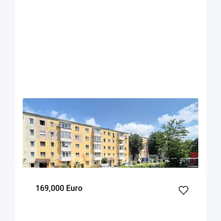
OFERTA NOUA
EXCLUSIVITATE
COMISION 0%
Apartament doua camere Sacele
Sacele
40.1
1
1
m²
dormitor
Etaj
169,000 Euro