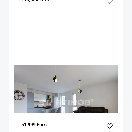
OFERTA NOUA
EXCLUSIVITATE
COMISION 0%
Apartament mobilat 3 camere Urban Plaza cu
parcare
Brasov
94
2
8
m²
dormitoare
Etaj
51,999 Euro