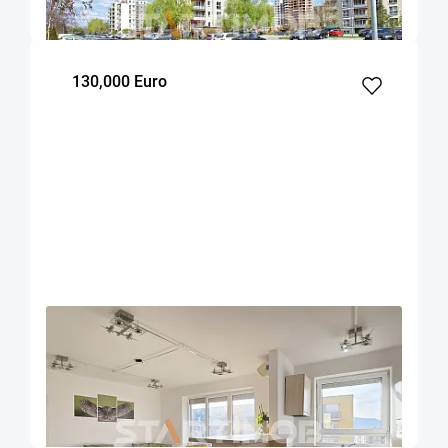
m²
dormitor
Etaj
130,000 Euro
OFERTA NOUA
EXCLUSIVITATE
COMISION 0%
Apartament cu boxa si parcare Avantgarden
Brasov
59.17
2
7
m²
dormitoare
Etaj