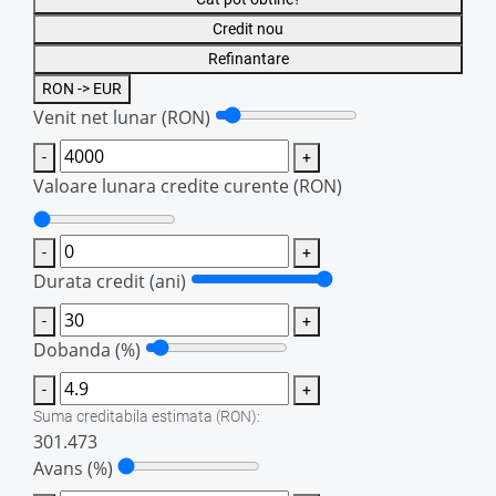
Credit nou
Refinantare
RON -> EUR
Venit net lunar
(RON)
-
+
Valoare lunara credite curente
(RON)
-
+
Durata credit (ani)
-
+
Dobanda (%)
-
+
Suma creditabila estimata
(RON)
:
301.473
Avans (%)