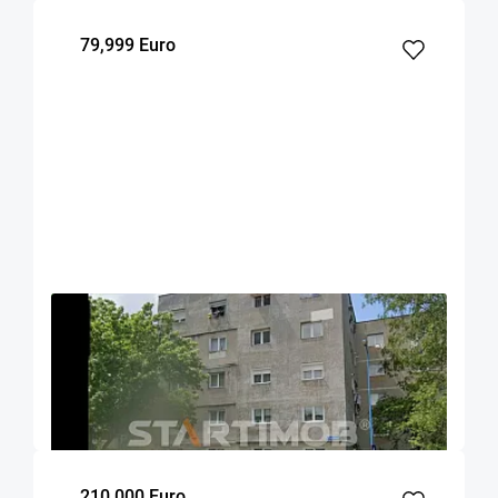
79,999 Euro
OFERTA NOUA
EXCLUSIVITATE
COMISION 0%
Apartament 3 camere Tudor Vladimirescu
Brasov
46.7
2
3
m²
dormitoare
Etaj
210,000 Euro