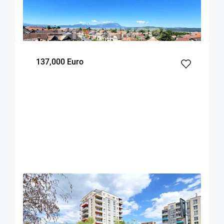
Rasnov
50
1
4
m²
dormitor
Etaj
137,000 Euro
OFERTA NOUA
EXCLUSIVITATE
COMISION 2%
Apartament cu boxa si parcare zona Coresi
Brasov
58
1
2