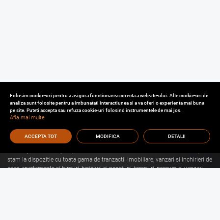
Folosim cookie-uri pentru a asigura functionarea corecta a website-ului. Alte cookie-uri de
analiza sunt folosite pentru a imbunatati interactiunea si a va oferi o experienta mai buna
pe site. Puteti accepta sau refuza cookie-uri folosind instrumentele de mai jos.
Afla mai multe
ACCEPTA TOT
MODIFICA
DETALII
Cu o experienta de aproape 30 de ani in domeniul consultantei imobiliare, va
stam la dispozitie cu toata gama de tranzactii imobiliare, vanzari si inchirieri de
case, apartamente si birouri, hoteluri si pensiuni, terenuri, precum si vanzari
sau inchirieri de spatii comerciale, de productie, spatii industriale, hale si
depozite.
Citeste mai mult