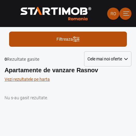
RO
Filtreaza
0
Rezultate gasite
Apartamente de vanzare Rasnov
Vezi rezultatele pe harta
Nu s-au gasit rezultate.