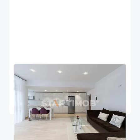
OFERTA NOUA
EXCLUSIVITATE
COMISION 50%
Apartament mobilat 3 camere bloc tip vila zona
Coresi
Brasov
95
2
2
m²
dormitoare
Etaj