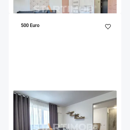
m²
dormitor
Etaj
500 Euro
OFERTA NOUA
EXCLUSIVITATE
COMISION 50%
Apartament 2 camere zona Coresi
Brasov
53
1
7
m²
dormitor
Etaj