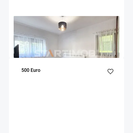
OFERTA NOUA
EXCLUSIVITATE
COMISION 50%
Apartament 2 camere zona Racadau
Brasov
52
1
Parter
m²
dormitor
Etaj
500 Euro