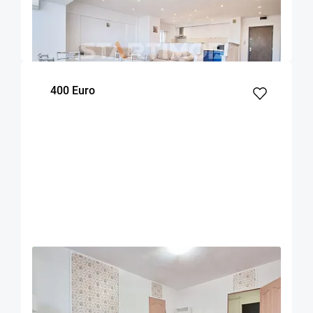
Brasov
90
2
7
m²
dormitoare
Etaj
400 Euro
OFERTA NOUA
EXCLUSIVITATE
COMISION 50%
Apartament mobilat doua camere Zizinului
Brasov
52
1
Parter