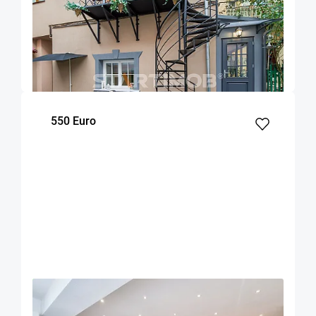
OFERTA NOUA
EXCLUSIVITATE
COMISION 50%
Garsoniera zona Facultatii de Medicina
Brasov
20
Parter
m²
Etaj
550 Euro
OFERTA NOUA
EXCLUSIVITATE
COMISION 50%
Apartament 3 camere zona Grivitei