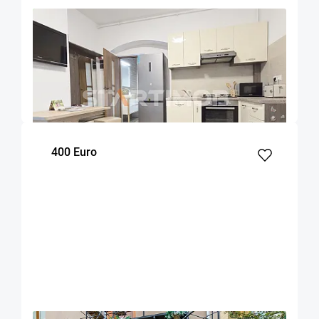
OFERTA NOUA
COMISION 50%
Apartament Centru Istoric zona Liceului
Saguna
Brasov
50
1
Parter
m²
dormitor
Etaj
400 Euro