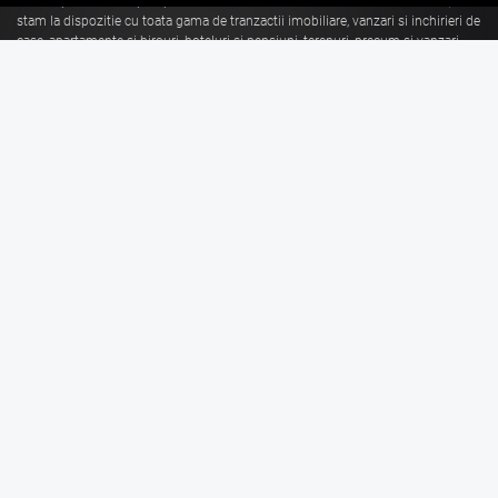
Cu o experienta de aproape 30 de ani in domeniul consultantei imobiliare, va
stam la dispozitie cu toata gama de tranzactii imobiliare, vanzari si inchirieri de
case, apartamente si birouri, hoteluri si pensiuni, terenuri, precum si vanzari
sau inchirieri de spatii comerciale, de productie, spatii industriale, hale si
depozite.
Citeste mai mult
Vanzari Brasov
Inchirieri Brasov
Garsoniere de vanzare Brasov
Garsoniere de inchiriat Brasov
Apartamente de vanzare Brasov
Apartamente de inchiriat Brasov
Case de vanzare Brasov
Case de inchiriat Brasov
Spatii Comerciale de
Spatii Comerciale de
vanzare Brasov
inchiriat Brasov
Birouri de vanzare Brasov
Birouri de inchiriat Brasov
Terenuri de vanzare Brasov
Terenuri de inchiriat Brasov
Spatii Industriale de
Spatii Industriale de
vanzare Brasov
inchiriat Brasov
Linkuri utile
Informatii legale