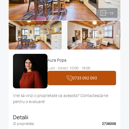
1
/
25
Aura Popa
Luni - Vineri: 10:00 - 18:00
0733 092 093
Vrei sǎ vinzi o proprietate ca aceasta? Contacteazǎ-ne
pentru o evaluare!
Detalii
ID proprietate:
2738008