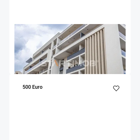
OFERTA NOUA
EXCLUSIVITATE
COMISION 50%
Apartament cu parcare si boxa zona
Universitatii
Brasov
70
1
1
m²
dormitor
Etaj
500 Euro