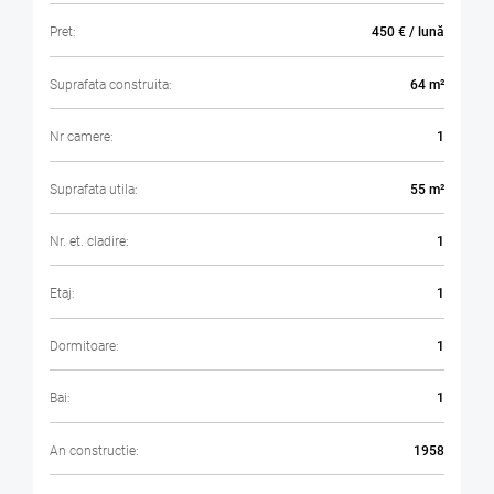
Pret:
450 € / lună
Suprafata construita:
64 m²
Nr camere:
1
Suprafata utila:
55 m²
Nr. et. cladire:
1
Etaj:
1
Dormitoare:
1
Bai:
1
An constructie:
1958