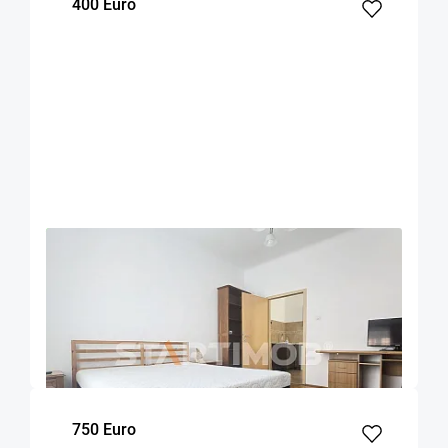
400 Euro
OFERTA NOUA
EXCLUSIVITATE
COMISION 50%
Garsoniera mobilata ultracentral Piata Unirii
Brasov
Brasov
45
1
Parter
m²
dormitor
Etaj
750 Euro