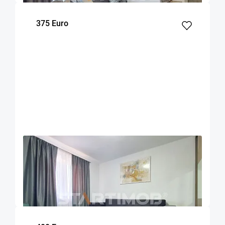
375 Euro
OFERTA NOUA
EXCLUSIVITATE
COMISION 50%
Garsoniera renovata zona ITC - Vlahuta
Brasov
26
1
m²
Etaj