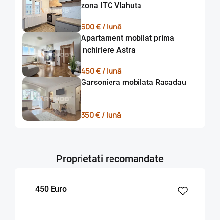
zona ITC Vlahuta
inchirierea catre o singura persoana .
600 € / lună
In pretul chiriei este inclus abonamentul de internet si
Apartament mobilat prima
cablu TV . Gazul , apa si electricitatea se vor achita
inchiriere Astra
separat de pretul chiriei .
450 € / lună
Nu se accepta in locatie fumatori si animale de companie .
Garsoniera mobilata Racadau
Clauze contractuale si Modalitate de plata : se solicita
contract pe o perioada determinata de 6 sau 8 sau 10 luni,
plata chiriei in avans pe prima luna din contract si plata
350 € / lună
unei garantii in cuantumul unei chirii lunare.
Proprietatea este libera la inchiriere, iar vizionarile se
realizeaza pe baza de programare telefonica.
Proprietati recomandate
Detalii la nr de telefon 0733092.093 , persona de contact -
Aura Popa .
450 Euro