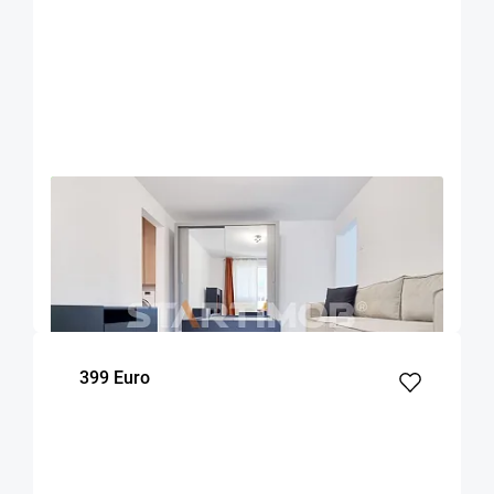
OFERTA NOUA
EXCLUSIVITATE
COMISION 50%
Apartament doua camere mobilat zona Onix
Brasov
45
1
4
m²
dormitor
Etaj
399 Euro