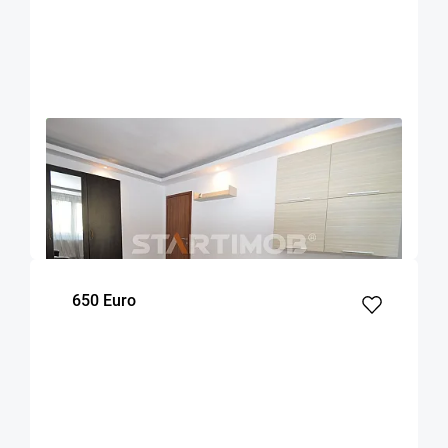
OFERTA NOUA
COMISION 50%
Apartament doua camere decomandat Astra
Brasov
47
1
2
m²
dormitor
Etaj
650 Euro