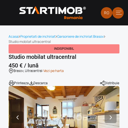
RO
Acasa
Proprietati de inchiriat
Garsoniere de inchiriat Brasov
Studio mobilat ultracentral
INDISPONIBIL
Studio mobilat ultracentral
450 € / lună
-
Vezi pe harta
Brasov, Ultracentral
Printeaza
Descarca
Distribuie