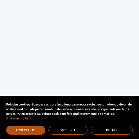
Folosim cookie-uri pentru a asigura functionarea corecta a website-ului. Alte cookie-uri de
analiza sunt folosite pentru a imbunatati interactiunea si a va oferi o experienta mai buna
pe site. Puteti accepta sau refuza cookie-uri folosind instrumentele de mai jos.
Afla mai multe
ACCEPTA TOT
MODIFICA
DETALII