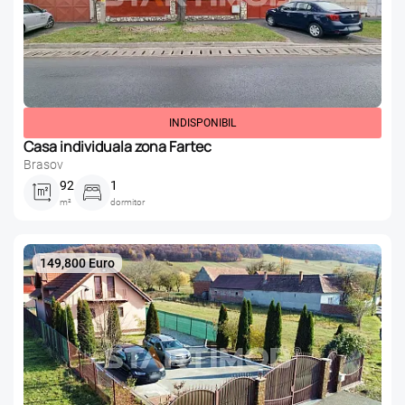
INDISPONIBIL
Casa individuala zona Fartec
Brasov
92
1
m²
dormitor
149,800 Euro