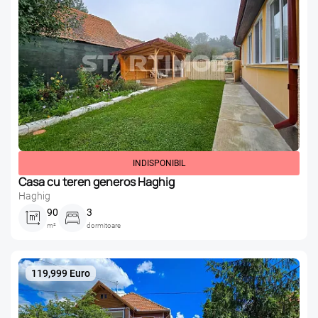
INDISPONIBIL
Casa cu teren generos Haghig
Haghig
90
3
m²
dormitoare
119,999 Euro