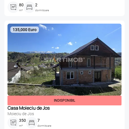
80
2
m²
dormitoare
135,000 Euro
INDISPONIBIL
Casa Moieciu de Jos
Moieciu de Jos
350
7
m²
dormitoare