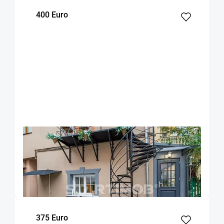
400 Euro
OFERTA NOUA
EXCLUSIVITATE
COMISION 50%
Garsoniera zona Facultatii de Medicina
Brasov
20
Parter
m²
Etaj
375 Euro