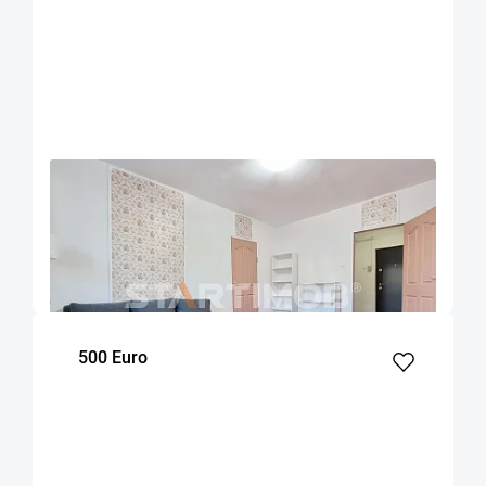
OFERTA NOUA
EXCLUSIVITATE
COMISION 50%
Apartament mobilat doua camere Zizinului
Brasov
52
1
Parter
m²
dormitor
Etaj
500 Euro