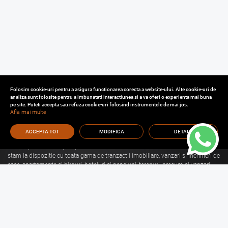
Folosim cookie-uri pentru a asigura functionarea corecta a website-ului. Alte cookie-uri de
analiza sunt folosite pentru a imbunatati interactiunea si a va oferi o experienta mai buna
pe site. Puteti accepta sau refuza cookie-uri folosind instrumentele de mai jos.
Afla mai multe
ACCEPTA TOT
MODIFICA
DETALII
Cu o experienta de aproape 30 de ani in domeniul consultantei imobiliare, va
stam la dispozitie cu toata gama de tranzactii imobiliare, vanzari si inchirieri de
case, apartamente si birouri, hoteluri si pensiuni, terenuri, precum si vanzari
sau inchirieri de spatii comerciale, de productie, spatii industriale, hale si
depozite.
Citeste mai mult