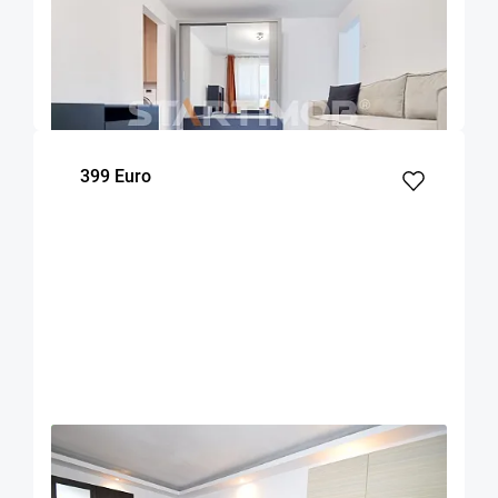
Apartament doua camere mobilat zona Onix
Brasov
45
1
4
m²
dormitor
Etaj
399 Euro
OFERTA NOUA
COMISION 50%
Apartament doua camere decomandat Astra