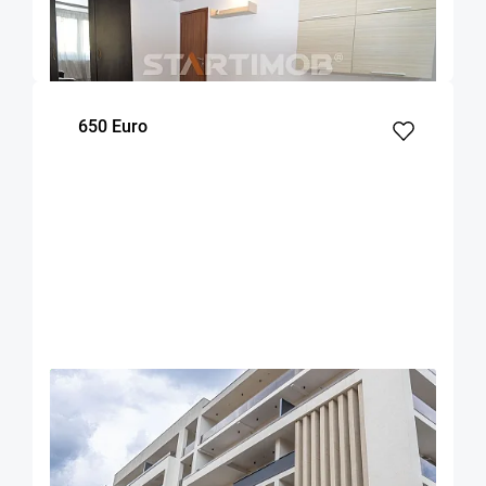
Brasov
47
1
2
m²
dormitor
Etaj
650 Euro
OFERTA NOUA
EXCLUSIVITATE
COMISION 50%
Apartament cu parcare si boxa zona
Universitatii
Brasov