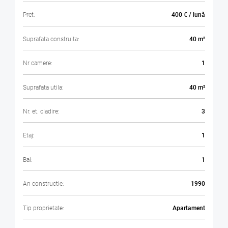
Pret:
400 € / lună
Suprafata construita:
40 m²
Nr camere:
1
Suprafata utila:
40 m²
Nr. et. cladire:
3
Etaj:
1
Bai:
1
An constructie:
1990
Tip proprietate:
Apartament