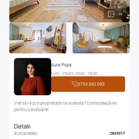
1
/
28
Aura Popa
Luni - Vineri: 10:00 - 18:00
0733 092 093
Vrei sǎ vinzi o proprietate ca aceasta? Contacteazǎ-ne
pentru o evaluare!
Detalii
ID proprietate:
2869017