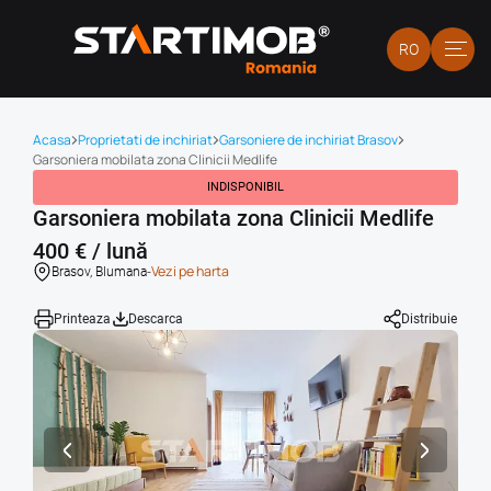
RO
Acasa
Proprietati de inchiriat
Garsoniere de inchiriat Brasov
Garsoniera mobilata zona Clinicii Medlife
INDISPONIBIL
Garsoniera mobilata zona Clinicii Medlife
400 € / lună
-
Vezi pe harta
Brasov, Blumana
Printeaza
Descarca
Distribuie