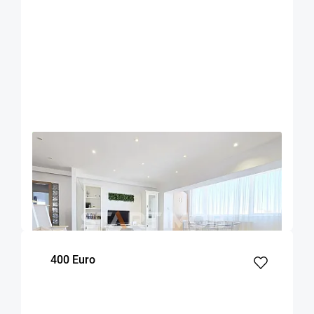
OFERTA NOUA
EXCLUSIVITATE
COMISION 50%
Apartament 3 camere zona Grivitei
Brasov
90
2
7
m²
dormitoare
Etaj
400 Euro