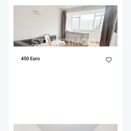
OFERTA NOUA
EXCLUSIVITATE
COMISION 50%
Garsoniera zona Garii
Brasov
32
5
m²
Etaj
450 Euro
OFERTA NOUA
EXCLUSIVITATE
COMISION 50%