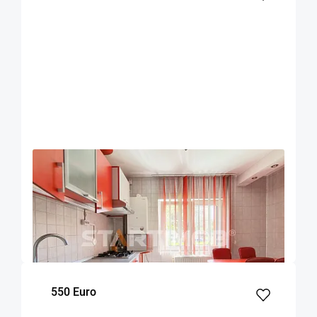
OFERTA NOUA
EXCLUSIVITATE
COMISION 50%
Garsoniera mobilata str Carpatilor zona
Judetean
Brasov
49
Parter
m²
Etaj
550 Euro