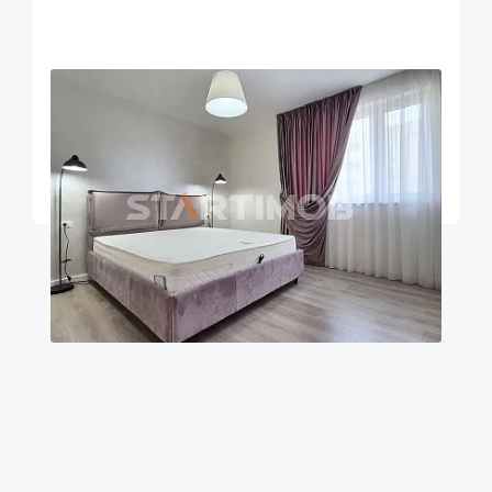
OFERTA NOUA
EXCLUSIVITATE
COMISION 50%
Apartament 2 camere cu parcare Urban Plaza
Brasov
52
1
5
m²
dormitor
Etaj