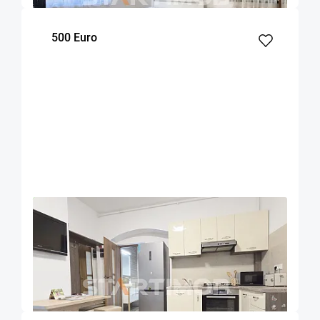
500 Euro
OFERTA NOUA
COMISION 50%
Apartament Centru Istoric zona Liceului
Saguna
Brasov
50
1
Parter
m²
dormitor
Etaj