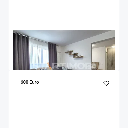
OFERTA NOUA
EXCLUSIVITATE
COMISION 50%
Apartament 2 camere zona Coresi
Brasov
53
1
7
m²
dormitor
Etaj
600 Euro