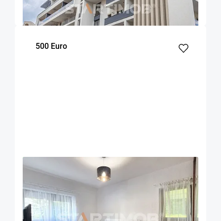
70
1
1
m²
dormitor
Etaj
500 Euro
OFERTA NOUA
EXCLUSIVITATE
COMISION 50%
Apartament 2 camere zona Racadau
Brasov
52
1
Parter
m²
dormitor
Etaj