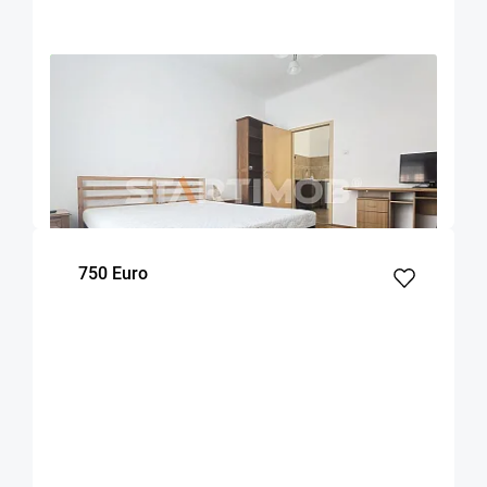
OFERTA NOUA
EXCLUSIVITATE
COMISION 50%
Garsoniera mobilata ultracentral Piata Unirii
Brasov
Brasov
45
1
Parter
m²
dormitor
Etaj
750 Euro