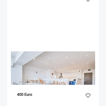
OFERTA NOUA
EXCLUSIVITATE
COMISION 50%
Apartament 3 camere zona Grivitei
Brasov
90
2
7
m²
dormitoare
Etaj
400 Euro