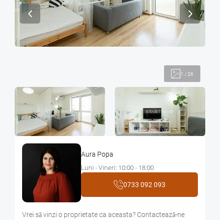
1
/
26
Aura Popa
Luni - Vineri: 10:00 - 18:00
0733 092 093
Vrei sǎ vinzi o proprietate ca aceasta? Contacteazǎ-ne