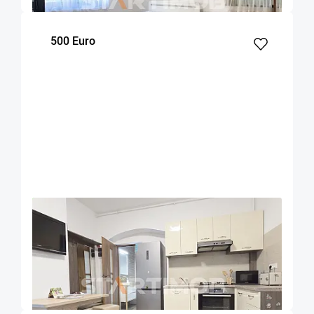
500 Euro
OFERTA NOUA
COMISION 50%
Apartament Centru Istoric zona Liceului
Saguna
Brasov
50
1
Parter
m²
dormitor
Etaj