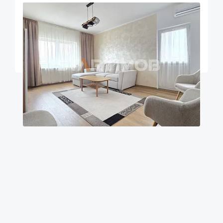
OFERTA NOUA
COMISION 50%
Apartament mobilat si renovat Racadau
Brasov
55
1
3
m²
dormitor
Etaj