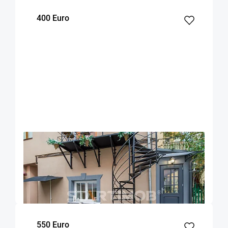
400 Euro
OFERTA NOUA
EXCLUSIVITATE
COMISION 50%
Garsoniera zona Facultatii de Medicina
Brasov
20
Parter
m²
Etaj
550 Euro