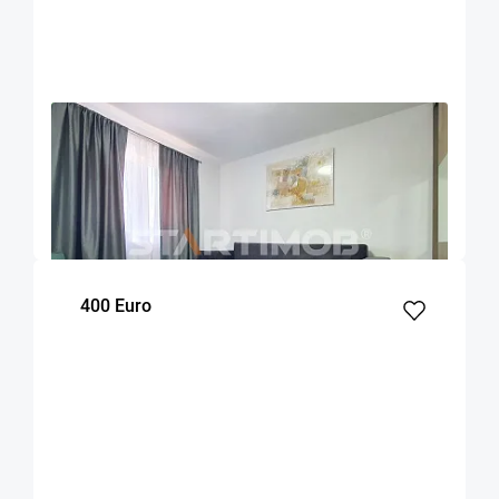
OFERTA NOUA
EXCLUSIVITATE
COMISION 50%
Garsoniera renovata zona ITC - Vlahuta
Brasov
26
1
m²
Etaj
400 Euro