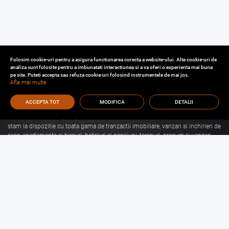
Folosim cookie-uri pentru a asigura functionarea corecta a website-ului. Alte cookie-uri de
analiza sunt folosite pentru a imbunatati interactiunea si a va oferi o experienta mai buna
pe site. Puteti accepta sau refuza cookie-uri folosind instrumentele de mai jos.
Afla mai multe
ACCEPTA TOT
MODIFICA
DETALII
Cu o experienta de aproape 30 de ani in domeniul consultantei imobiliare, va
stam la dispozitie cu toata gama de tranzactii imobiliare, vanzari si inchirieri de
case, apartamente si birouri, hoteluri si pensiuni, terenuri, precum si vanzari
sau inchirieri de spatii comerciale, de productie, spatii industriale, hale si
depozite.
Citeste mai mult
Vanzari Brasov
Inchirieri Brasov