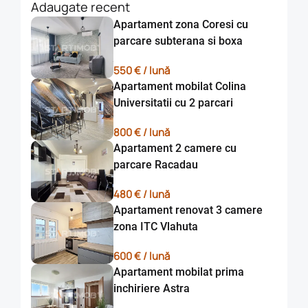
chirii lunare pentru buna desfasurare a contractului .
Adaugate recent
Apartament zona Coresi cu
Comisionul Agentiei reprezinta 50% din valoarea primei
parcare subterana si boxa
chirii, platibil o singura data la semnarea contractului de
inchiriere !
550 € / lună
Apartament mobilat Colina
Detalii si vizionare la nr. de tel: 0733.092.093, persoana de
Universitatii cu 2 parcari
contact -Aura Popa.
800 € / lună
Apartament 2 camere cu
parcare Racadau
480 € / lună
Apartament renovat 3 camere
zona ITC Vlahuta
600 € / lună
Apartament mobilat prima
inchiriere Astra