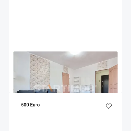
OFERTA NOUA
EXCLUSIVITATE
COMISION 50%
Apartament mobilat doua camere Zizinului
Brasov
52
1
Parter
m²
dormitor
Etaj
500 Euro