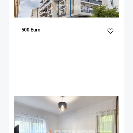
70
1
1
m²
dormitor
Etaj
500 Euro
OFERTA NOUA
EXCLUSIVITATE
COMISION 50%
Apartament 2 camere zona Racadau
Brasov
52
1
Parter
m²
dormitor
Etaj