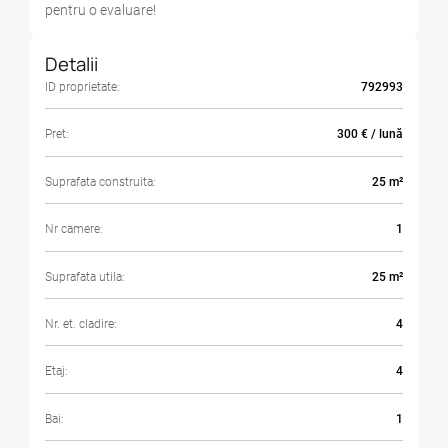
pentru o evaluare!
Detalii
ID proprietate:
792993
Pret:
300 € / lună
Suprafata construita:
25 m²
Nr camere:
1
Suprafata utila:
25 m²
Nr. et. cladire:
4
Etaj:
4
Bai:
1