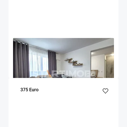
OFERTA NOUA
EXCLUSIVITATE
COMISION 50%
Apartament 2 camere zona Coresi
Brasov
53
1
7
m²
dormitor
Etaj
375 Euro