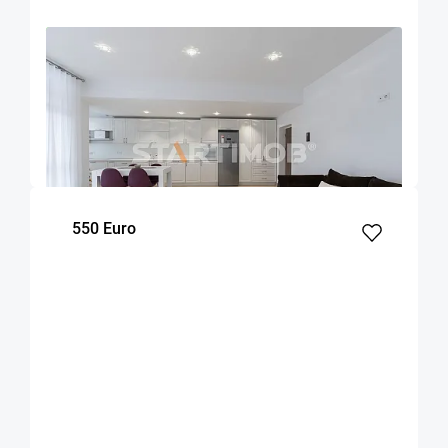
OFERTA NOUA
EXCLUSIVITATE
COMISION 50%
Apartament mobilat 3 camere bloc tip vila zona
Coresi
Brasov
95
2
2
m²
dormitoare
Etaj
550 Euro