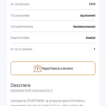
An constructie:
1970
Tip proprietate:
Apartament
Compartimentare:
Semidecomandat
Disponibilitate:
Imediat
Nr. locuri parcare:
1
Raporteaza o eroare
Descriere
PROPRIETATE INCHIRIATA !!!
Compania STARTIMOB va propune spre inchiriere o
garsoniera situata in Centrul Civic , intr-un bloc de