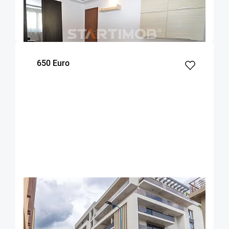
Brasov
47
1
2
m²
dormitor
Etaj
650 Euro
OFERTA NOUA
EXCLUSIVITATE
COMISION 50%
Apartament cu parcare si boxa zona
Universitatii
Brasov