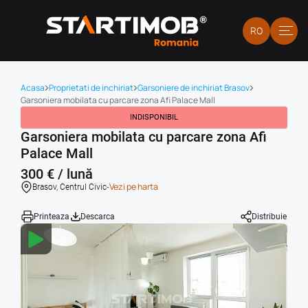
RO
Acasa
Proprietati de inchiriat
Garsoniere de inchiriat Brasov
Garsoniera mobilata cu parcare zona Afi Palace Mall
INDISPONIBIL
Garsoniera mobilata cu parcare zona Afi
Palace Mall
300 € / lună
-
Vezi pe harta
Brasov, Centrul Civic
Printeaza
Descarca
Distribuie