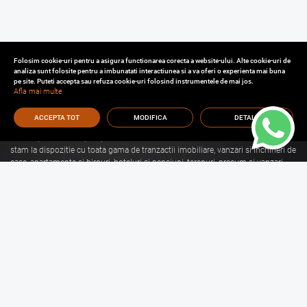
Folosim cookie-uri pentru a asigura functionarea corecta a website-ului. Alte cookie-uri de
analiza sunt folosite pentru a imbunatati interactiunea si a va oferi o experienta mai buna
pe site. Puteti accepta sau refuza cookie-uri folosind instrumentele de mai jos.
Afla mai multe
ACCEPTA TOT
MODIFICA
DETALII
Cu o experienta de aproape 30 de ani in domeniul consultantei imobiliare, va
stam la dispozitie cu toata gama de tranzactii imobiliare, vanzari si inchirieri de
case, apartamente si birouri, hoteluri si pensiuni, terenuri, precum si vanzari
sau inchirieri de spatii comerciale, de productie, spatii industriale, hale si
depozite.
Citeste mai mult
Vanzari Brasov
Inchirieri Brasov
Garsoniere de vanzare Brasov
Garsoniere de inchiriat Brasov
Apartamente de vanzare Brasov
Apartamente de inchiriat Brasov