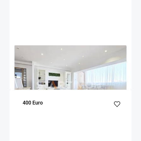
OFERTA NOUA
EXCLUSIVITATE
COMISION 50%
Apartament 3 camere zona Grivitei
Brasov
90
2
7
m²
dormitoare
Etaj
400 Euro