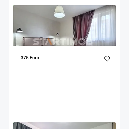
OFERTA NOUA
EXCLUSIVITATE
COMISION 50%
Apartament 2 camere cu parcare Urban Plaza
Brasov
52
1
5
m²
dormitor
Etaj
375 Euro
OFERTA NOUA
EXCLUSIVITATE
COMISION 50%