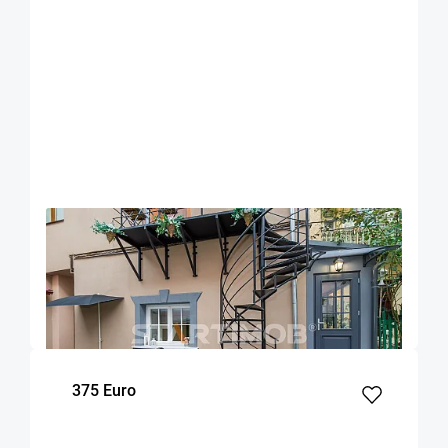
OFERTA NOUA
EXCLUSIVITATE
COMISION 50%
Garsoniera zona Facultatii de Medicina
Brasov
20
Parter
m²
Etaj
375 Euro