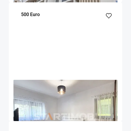
500 Euro
OFERTA NOUA
EXCLUSIVITATE
COMISION 50%
Apartament 2 camere zona Racadau
Brasov
52
1
Parter
m²
dormitor
Etaj