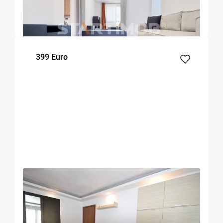
Brasov
45
1
4
m²
dormitor
Etaj
399 Euro
OFERTA NOUA
COMISION 50%
Apartament doua camere decomandat Astra
Brasov
47
1
2