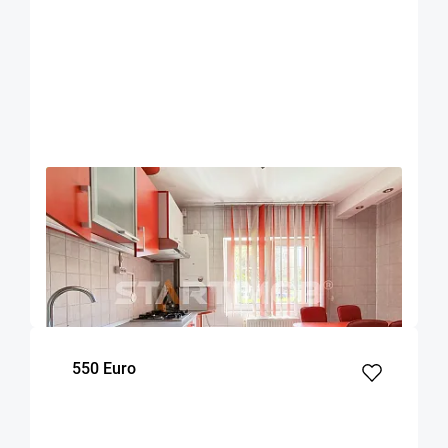
OFERTA NOUA
EXCLUSIVITATE
COMISION 50%
Garsoniera mobilata str Carpatilor zona
Judetean
Brasov
49
Parter
m²
Etaj
550 Euro