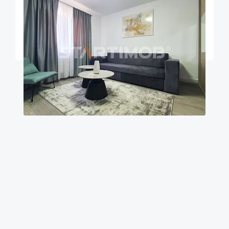
Garsoniera renovata zona ITC - Vlahuta
Brasov
26
1
m²
Etaj