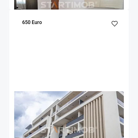
m²
dormitor
Etaj
650 Euro
OFERTA NOUA
EXCLUSIVITATE
COMISION 50%
Apartament cu parcare si boxa zona
Universitatii
Brasov
70
1
1
m²
dormitor
Etaj