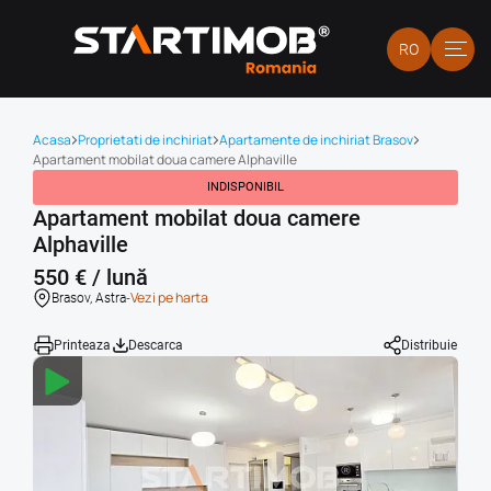
RO
Acasa
Proprietati de inchiriat
Apartamente de inchiriat Brasov
Apartament mobilat doua camere Alphaville
INDISPONIBIL
Apartament mobilat doua camere
Alphaville
550 € / lună
-
Vezi pe harta
Brasov, Astra
Printeaza
Descarca
Distribuie