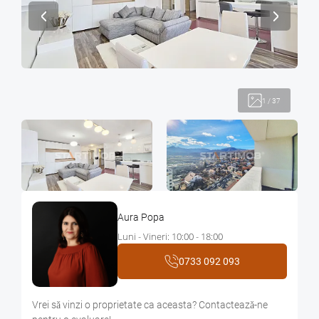
1
/
37
Aura Popa
Luni - Vineri: 10:00 - 18:00
0733 092 093
Vrei sǎ vinzi o proprietate ca aceasta? Contacteazǎ-ne