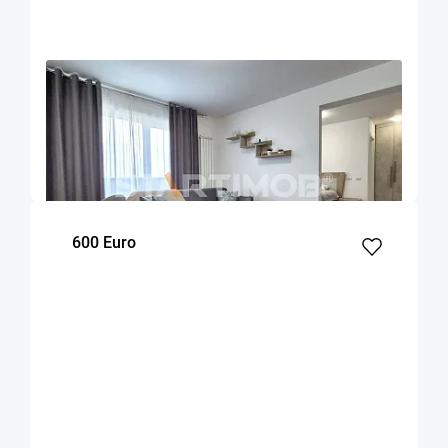
OFERTA NOUA
EXCLUSIVITATE
COMISION 50%
Apartament 2 camere zona Coresi
Brasov
53
1
7
m²
dormitor
Etaj
600 Euro