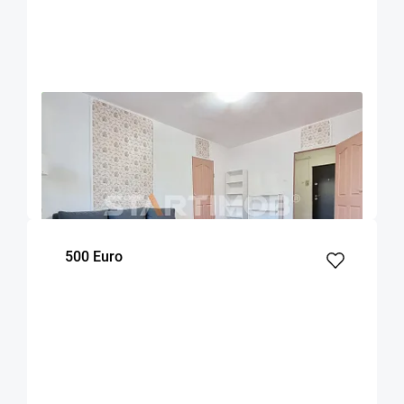
OFERTA NOUA
EXCLUSIVITATE
COMISION 50%
Apartament mobilat doua camere Zizinului
Brasov
52
1
Parter
m²
dormitor
Etaj
500 Euro