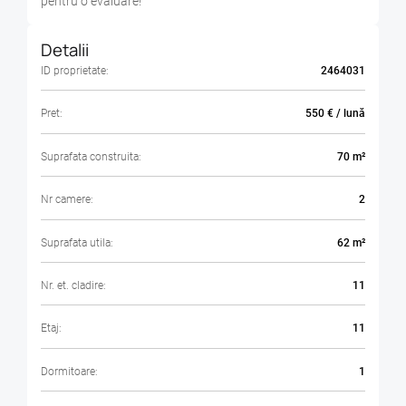
pentru o evaluare!
Detalii
ID proprietate:
2464031
Pret:
550 € / lună
Suprafata construita:
70 m²
Nr camere:
2
Suprafata utila:
62 m²
Nr. et. cladire:
11
Etaj:
11
Dormitoare:
1