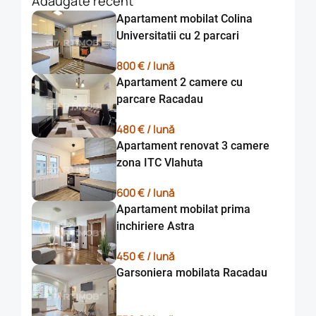
Adaugate recent
Nu se accepta animale de companie in spatiul interior
Apartament mobilat Colina
inchiriat !!!
Universitatii cu 2 parcari
Apartamentul este liber spre inchiriere iar vizionarile se
800 € / lună
realizeaza pe baza de programare telefonica .
Apartament 2 camere cu
parcare Racadau
480 € / lună
Apartament renovat 3 camere
zona ITC Vlahuta
600 € / lună
Apartament mobilat prima
inchiriere Astra
450 € / lună
Garsoniera mobilata Racadau