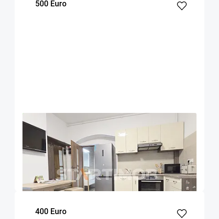
500 Euro
OFERTA NOUA
COMISION 50%
Apartament Centru Istoric zona Liceului
Saguna
Brasov
50
1
Parter
m²
dormitor
Etaj
400 Euro