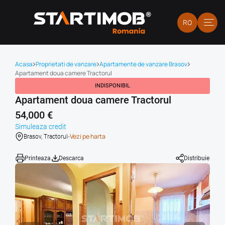
RO
Acasa
Proprietati de vanzare
Apartamente de vanzare Brasov
Apartament doua camere Tractorul
INDISPONIBIL
Apartament doua camere Tractorul
54,000 €
Simuleaza credit
-
Vezi pe harta
Brasov, Tractorul
Printeaza
Descarca
Distribuie