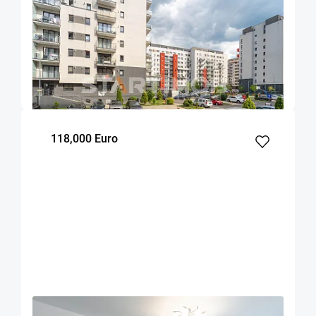
OFERTA NOUA
EXCLUSIVITATE
COMISION 0%
Garsoniera cu boxa si parcare Maurer
Residence
Brasov
38
1
Parter
m²
dormitor
Etaj
118,000 Euro
OFERTA NOUA
EXCLUSIVITATE
COMISION 0%