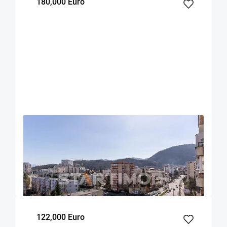
180,000 Euro
OFERTA NOUA
EXCLUSIVITATE
COMISION 0%
Apartament cu parcare si boxa Centru Civic
Onix
Brasov
90
2
7
m²
dormitoare
Etaj
122,000 Euro