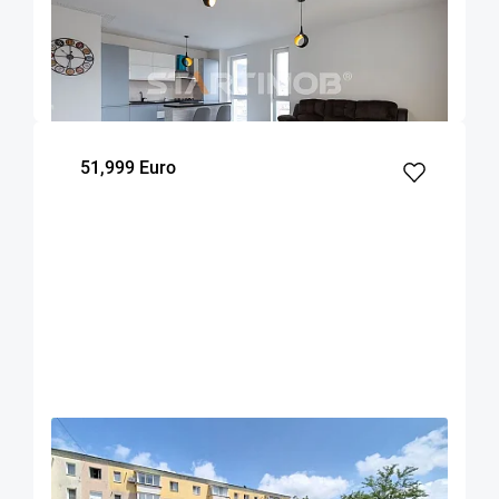
parcare
Brasov
94
2
8
m²
dormitoare
Etaj
51,999 Euro
OFERTA NOUA
EXCLUSIVITATE
COMISION 0%
Apartament doua camere Sacele
Sacele