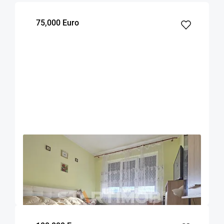
75,000 Euro
OFERTA NOUA
EXCLUSIVITATE
COMISION 2%
Apartament doua camere Triaj
Brasov
50
1
3
m²
dormitor
Etaj