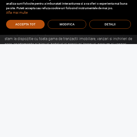
analiza sunt folosite pentru a imbunatati interactiunea si a va oferi o experienta mai buna
pe site. Puteti accepta sau refuza cookie-uri folosind instrumentele de mai jos.
Afla mai multe
ACCEPTA TOT
MODIFICA
DETALII
Cu o experienta de aproape 30 de ani in domeniul consultantei imobiliare, va
stam la dispozitie cu toata gama de tranzactii imobiliare, vanzari si inchirieri de
case, apartamente si birouri, hoteluri si pensiuni, terenuri, precum si vanzari
sau inchirieri de spatii comerciale, de productie, spatii industriale, hale si
depozite.
Citeste mai mult
Vanzari Brasov
Inchirieri Brasov
Garsoniere de vanzare Brasov
Garsoniere de inchiriat Brasov
Apartamente de vanzare Brasov
Apartamente de inchiriat Brasov
Case de vanzare Brasov
Case de inchiriat Brasov
Spatii Comerciale de
Spatii Comerciale de
vanzare Brasov
inchiriat Brasov
Birouri de vanzare Brasov
Birouri de inchiriat Brasov