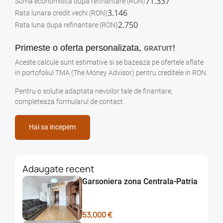
71.337
Suma economisita dupa refinantare
(RON)
3.146
Rata lunara credit vechi
(RON)
2.750
Rata luna dupa refinantare
(RON)
Primeste o oferta personalizata,
!
GRATUIT
Aceste calcule sunt estimative si se bazeaza pe ofertele aflate
in portofoliul TMA (The Money Advisor) pentru creditele in RON.
Pentru o solutie adaptata nevoilor tale de finantare,
completeaza formularul de contact.
Hai sa incepem
Adaugate recent
Garsoniera zona Centrala-Patria
53,000 €