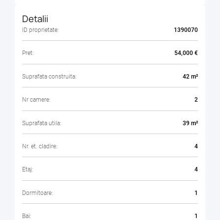
Detalii
ID proprietate:
1390070
Pret:
54,000 €
Suprafata construita:
42 m²
Nr camere:
2
Suprafata utila:
39 m²
Nr. et. cladire:
4
Etaj:
4
Dormitoare:
1
Bai:
1