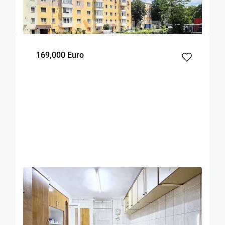
40.1
1
1
m²
dormitor
Etaj
169,000 Euro
OFERTA NOUA
EXCLUSIVITATE
COMISION 0%
Apartament 4 camere zona Onix Centru Civic
Brasov
93
3
4
m²
dormitoare
Etaj