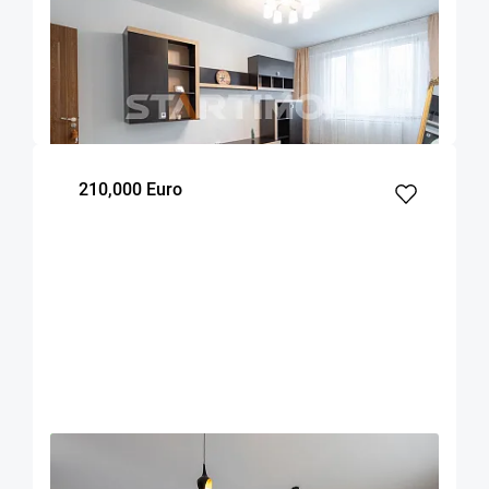
Apartament 3 camere Mircea Cel Batran -
Grivitei
Brasov
62
2
Parter
m²
dormitoare
Etaj
210,000 Euro
OFERTA NOUA
EXCLUSIVITATE
COMISION 0%
Apartament mobilat 3 camere Urban Plaza cu