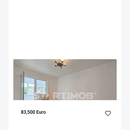
OFERTA NOUA
COMISION 0%
Apartament doua camere Racadau
Brasov
50
1
3
m²
dormitor
Etaj
83,500 Euro