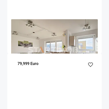
OFERTA NOUA
EXCLUSIVITATE
COMISION 0%
Apartament cu boxa si parcare Avantgarden
Brasov
59.17
2
7
m²
dormitoare
Etaj
79,999 Euro