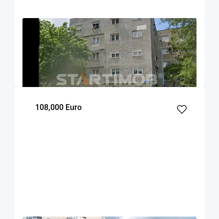
OFERTA NOUA
EXCLUSIVITATE
COMISION 0%
Apartament 3 camere Tudor Vladimirescu
Brasov
46.7
2
3
m²
dormitoare
Etaj
108,000 Euro