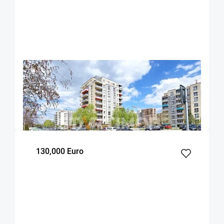
OFERTA NOUA
EXCLUSIVITATE
COMISION 2%
Apartament cu boxa si parcare zona Coresi
Brasov
58
1
2
m²
dormitor
Etaj
130,000 Euro