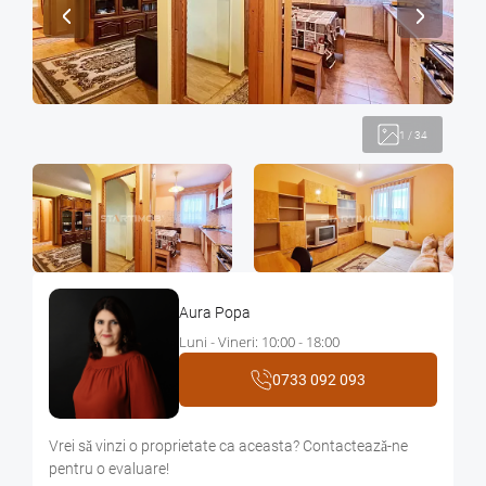
1
/
34
Aura Popa
Luni - Vineri: 10:00 - 18:00
0733 092 093
Vrei sǎ vinzi o proprietate ca aceasta? Contacteazǎ-ne
pentru o evaluare!