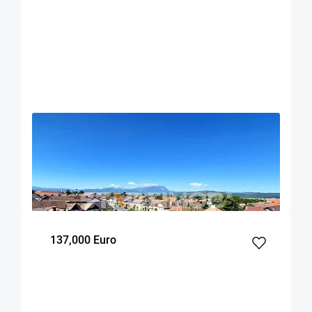
OFERTA NOUA
EXCLUSIVITATE
COMISION 0%
Apartament 2 camere zona centrala Rasnov
Rasnov
50
1
4
m²
dormitor
Etaj
137,000 Euro