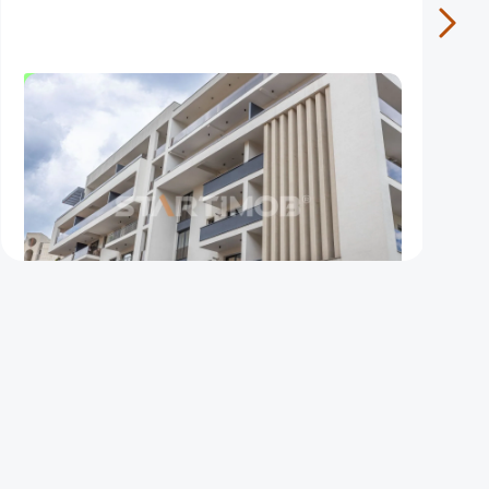
OFERTA NOUA
EXCLUSIVITATE
COMISION 50%
Apartament cu parcare si boxa zona
Universitatii
Brasov
70
1
1
m²
dormitor
Etaj