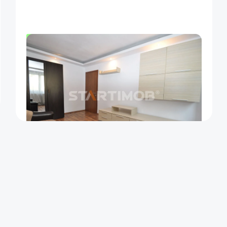
Proprietatea este libera spre inchiriere si se poate viziona pe baza de programare telefonica.
 persoana de contact -Aura Popa.
OFERTA NOUA
COMISION 50%
Apartament doua camere decomandat
Astra
Brasov
47
1
2
m²
dormitor
Etaj