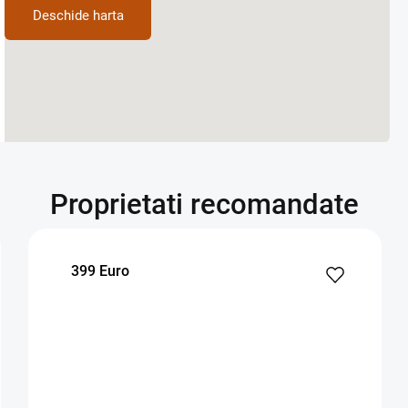
Deschide harta
t automata, cuptor si
hota electrica, plita pe inductie, frigider, dressing, TV , mobilier complet camera, dormitor, baie si bucatarie.
abile/ 0
Proprietati recomandate
tie de consumul lunar .
399 Euro
pe minim un an, iar ca modalitate de plata se solicita
 o garantie in cuantumul unei chirii lunare .
i chirii, platibil o singura data la semnarea