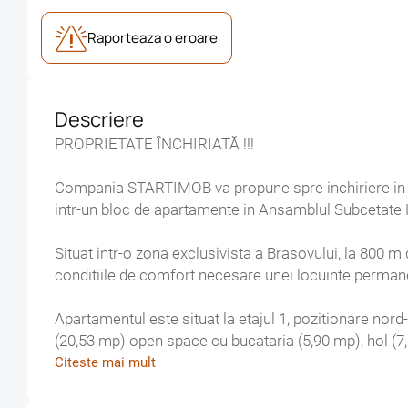
Raporteaza o eroare
Descriere
PROPRIETATE ÎNCHIRIATĂ !!!
Compania STARTIMOB va propune spre inchiriere in exclusivitate un 
intr-un bloc de apartamente in Ansamblul Subcetate
Situat intr-o zona exclusivista a Brasovului, la 800 m de Piata Sfatului, apartam
conditiile de comfort necesare unei locuinte perman
Apartamentul este situat la etajul 1, pozitionare nord-vestica, in suprafata utila de 54 mp, compus din living
(20,53 mp) open space cu bucataria (5,90 mp), hol (7,15 mp), debara (1,
(5 mp) .
Citeste mai mult
Locuinta dispune de utilitati separate, incalzire cu 