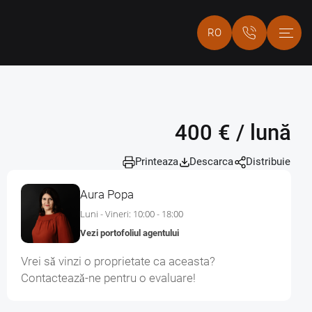
RO
400 € / lună
Printeaza
Descarca
Distribuie
Aura Popa
Luni - Vineri: 10:00 - 18:00
Vezi portofoliul agentului
Vrei sǎ vinzi o proprietate ca aceasta?
Contacteazǎ-ne pentru o evaluare!