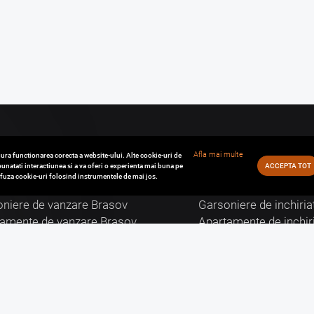
Afla mai multe
ura functionarea corecta a website-ului. Alte cookie-uri de
unatati interactiunea si a va oferi o experienta mai buna pe
ACCEPTA TOT
refuza cookie-uri folosind instrumentele de mai jos.
zari Brasov
Inchirieri Brasov
niere de vanzare Brasov
Garsoniere de inchiria
tamente de vanzare Brasov
Apartamente de inchir
de vanzare Brasov
Case de inchiriat Bras
i Comerciale de vanzare Brasov
Spatii Comerciale de i
ri de vanzare Brasov
Birouri de inchiriat Br
uri de vanzare Brasov
Terenuri de inchiriat 
i Industriale de vanzare Brasov
Spatii Industriale de i