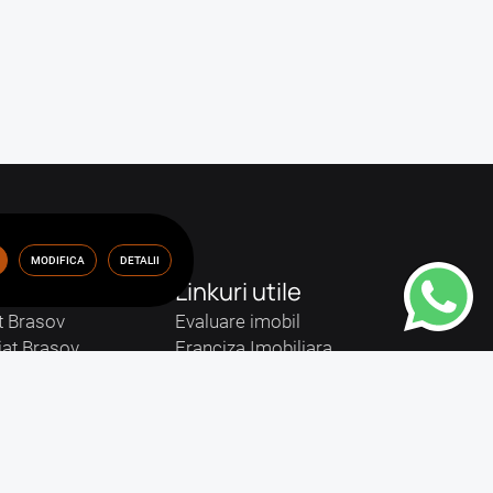
MODIFICA
DETALII
Linkuri utile
t Brasov
Evaluare imobil
iat Brasov
Franciza Imobiliara
ov
Calculator Taxa Impozit Chirie
nchiriat Brasov
Calculator Taxe Notariale
asov
Despre Noi
Brasov
Echipa STARTIMOB
nchiriat Brasov
Testimoniale