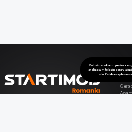
Folosim cookie-uri pentru a asig
analiza sunt folosite pentru a imb
site. Puteti accepta sau 
Van
Garso
Apar
Cu o experienta de aproape 30 de ani in domeniul
Case 
consultantei imobiliare, va stam la dispozitie cu
Spati
toata gama de tranzactii imobiliare, vanzari si
Birou
inchirieri de case, apartamente si birouri, hoteluri si
pensiuni, terenuri, precum si vanzari sau inchirieri de
Teren
spatii comerciale, de productie, spatii industriale,
Spati