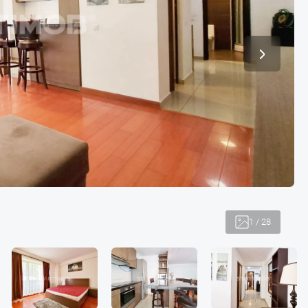
1
/
28