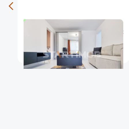
Detalii si vizionare la nr. de telefon : 0733.092.093,
OFERTA NOUA
EXCLUSIVITATE
COMISION 50%
Apartament doua camere mobilat zona Onix
Brasov
45
1
4
m²
dormitor
Etaj