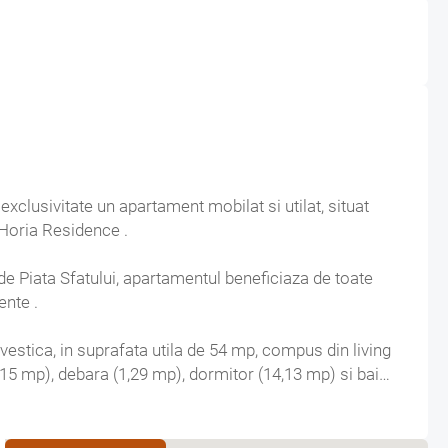
apartament mobilat si utilat, situat
 Horia Residence .
entul beneficiaza de toate
ente .
29 mp), dormitor (14,13 mp) si baie
centrala termica de imobil, tamplarie PVC cu geam