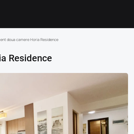
ent doua camere Horia Residence
ia Residence