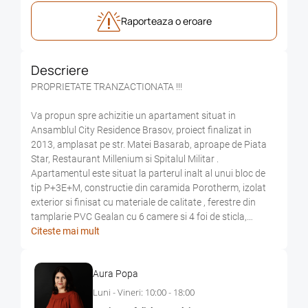
Raporteaza o eroare
Descriere
PROPRIETATE TRANZACTIONATA !!!
Va propun spre achizitie un apartament situat in
Ansamblul City Residence Brasov, proiect finalizat in
2013, amplasat pe str. Matei Basarab, aproape de Piata
Star, Restaurant Millenium si Spitalul Militar .
Apartamentul este situat la parterul inalt al unui bloc de
tip P+3E+M, constructie din caramida Porotherm, izolat
exterior si finisat cu materiale de calitate , ferestre din
tamplarie PVC Gealan cu 6 camere si 4 foi de sticla,
incalzire in pardoseala cu centrala termica proprie de
Citeste mai mult
apartament.
Aura Popa
Apartamentul are o suprafata totala de 103 mp si o arie
utila de 78 mp plus terasa 24,87 mp, structura
Luni - Vineri: 10:00 - 18:00
decomandata, fiind compus din living, bucatarie, un