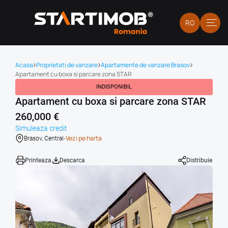
RO
Acasa
Proprietati de vanzare
Apartamente de vanzare Brasov
Apartament cu boxa si parcare zona STAR
INDISPONIBIL
Apartament cu boxa si parcare zona STAR
260,000 €
Simuleaza credit
-
Vezi pe harta
Brasov, Central
Printeaza
Descarca
Distribuie