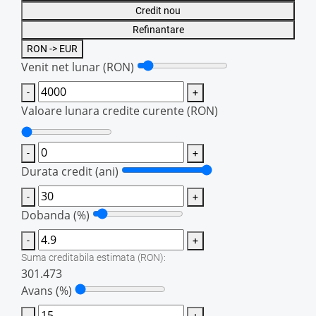
0
Credit nou
Refinantare
Pret vanzare : 260.000 Euro .
RON -> EUR
Se accepta si credit ipotecar cu plata pretului in moneda
Venit net lunar
(RON)
Euro .
-
+
Valoare lunara credite curente
(RON)
Apartamentul este liber spre vanzare , iar vizionarile se
realizeaza pe baza de programare telefonica .
-
+
Durata credit (ani)
-
+
Dobanda (%)
-
+
Suma creditabila estimata
(RON)
:
301.473
Avans (%)
-
+