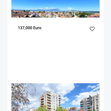
50
1
4
m²
dormitor
Etaj
137,000 Euro
OFERTA NOUA
EXCLUSIVITATE
COMISION 2%
Apartament cu boxa si parcare zona Coresi
Brasov
58
1
2