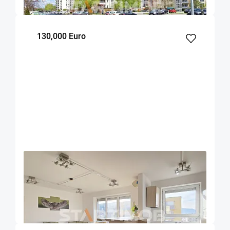
m²
dormitor
Etaj
130,000 Euro
OFERTA NOUA
EXCLUSIVITATE
COMISION 0%
Apartament cu boxa si parcare Avantgarden
Brasov
59.17
2
7
m²
dormitoare
Etaj