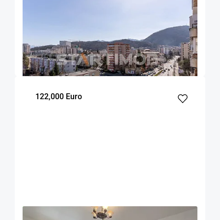
OFERTA NOUA
EXCLUSIVITATE
COMISION 0%
Apartament cu parcare si boxa Centru Civic
Onix
Brasov
90
2
7
m²
dormitoare
Etaj
122,000 Euro
OFERTA NOUA
COMISION 0%