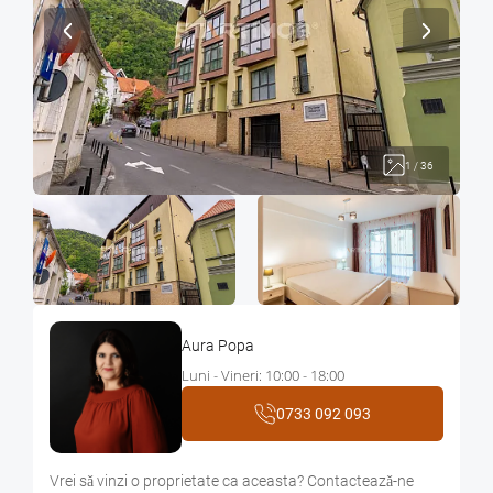
1
/
36
Aura Popa
Luni - Vineri: 10:00 - 18:00
0733 092 093
Vrei sǎ vinzi o proprietate ca aceasta? Contacteazǎ-ne