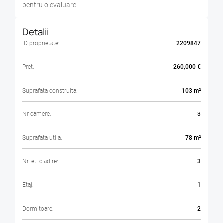
pentru o evaluare!
Detalii
ID proprietate:
2209847
Pret:
260,000 €
Suprafata construita:
103 m²
Nr camere:
3
Suprafata utila:
78 m²
Nr. et. cladire:
3
Etaj:
1
Dormitoare:
2