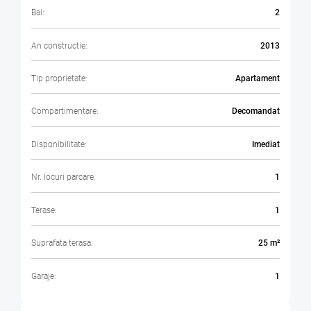
Bai:
2
An constructie:
2013
Tip proprietate:
Apartament
Compartimentare:
Decomandat
Disponibilitate:
Imediat
Nr. locuri parcare:
1
Terase:
1
Suprafata terasa:
25 m²
Garaje:
1