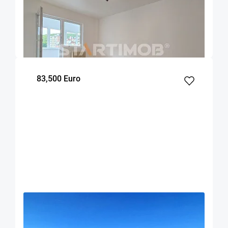
Apartament doua camere Racadau
Brasov
50
1
3
m²
dormitor
Etaj
83,500 Euro
OFERTA NOUA
EXCLUSIVITATE
COMISION 0%
Apartament 2 camere zona centrala Rasnov
Rasnov