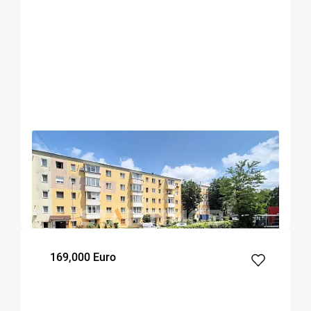
OFERTA NOUA
EXCLUSIVITATE
COMISION 0%
Apartament doua camere Sacele
Sacele
40.1
1
1
m²
dormitor
Etaj
169,000 Euro