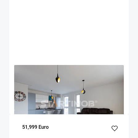
OFERTA NOUA
EXCLUSIVITATE
COMISION 0%
Apartament mobilat 3 camere Urban Plaza cu
parcare
Brasov
94
2
8
m²
dormitoare
Etaj
51,999 Euro