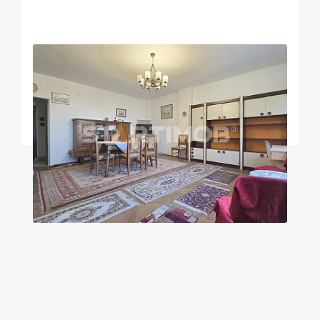
OFERTA NOUA
EXCLUSIVITATE
COMISION 2%
Apartament doua camere Maior Cranta
Brasov
100
1
Parter
m²
dormitor
Etaj