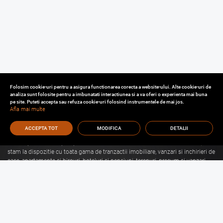
Folosim cookie-uri pentru a asigura functionarea corecta a website-ului. Alte cookie-uri de
analiza sunt folosite pentru a imbunatati interactiunea si a va oferi o experienta mai buna
pe site. Puteti accepta sau refuza cookie-uri folosind instrumentele de mai jos.
Afla mai multe
ACCEPTA TOT
MODIFICA
DETALII
Cu o experienta de aproape 30 de ani in domeniul consultantei imobiliare, va
stam la dispozitie cu toata gama de tranzactii imobiliare, vanzari si inchirieri de
case, apartamente si birouri, hoteluri si pensiuni, terenuri, precum si vanzari
sau inchirieri de spatii comerciale, de productie, spatii industriale, hale si
depozite.
Citeste mai mult