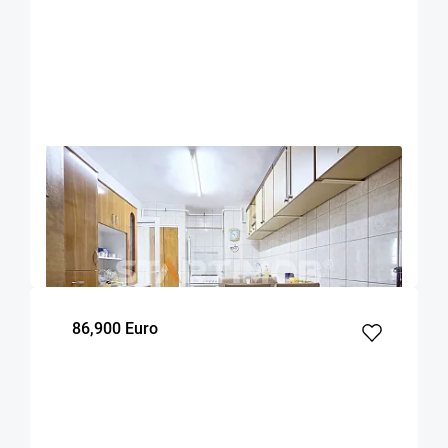
OFERTA NOUA
EXCLUSIVITATE
COMISION 0%
Apartament 4 camere zona Onix Centru Civic
Brasov
93
3
4
m²
dormitoare
Etaj
86,900 Euro