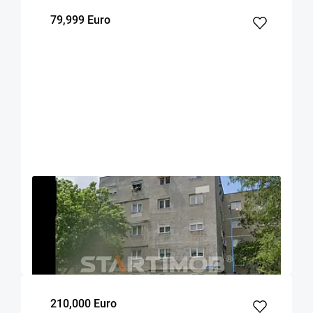
79,999 Euro
OFERTA NOUA
EXCLUSIVITATE
COMISION 0%
Apartament 3 camere Tudor Vladimirescu
Brasov
46.7
2
3
m²
dormitoare
Etaj
210,000 Euro