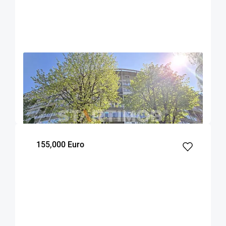
OFERTA NOUA
EXCLUSIVITATE
COMISION 0%
Apartament doua camere cu boxa zona Astra
Brasov
44.1
1
6
m²
dormitor
Etaj
155,000 Euro