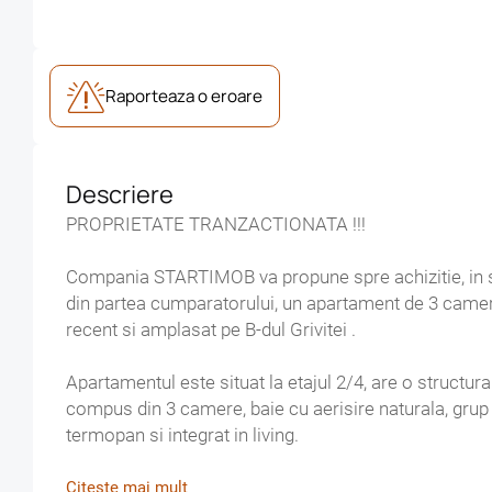
Raporteaza o eroare
Descriere
PROPRIETATE TRANZACTIONATA !!!
Compania STARTIMOB va propune spre achizitie, in
din partea cumparatorului, un apartament de 3 camere 
recent si amplasat pe B-dul Grivitei .
Apartamentul este situat la etajul 2/4, are o structu
compus din 3 camere, baie cu aerisire naturala, grup s
termopan si integrat in living.
Apartamentul este insorit datorita pozitionarii sudice,
Citeste mai mult