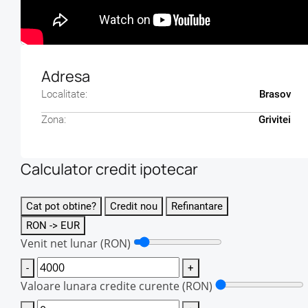
Apartamentul se vinde conform fotografiilor iar mobil
Detalii si vizionare la nr. de tel : 0733.092.093, pers
Adresa
Localitate:
Brasov
Zona:
Grivitei
Calculator credit ipotecar
Cat pot obtine?
Credit nou
Refinantare
RON -> EUR
Venit net lunar
(RON)
-
+
Valoare lunara credite curente
(RON)