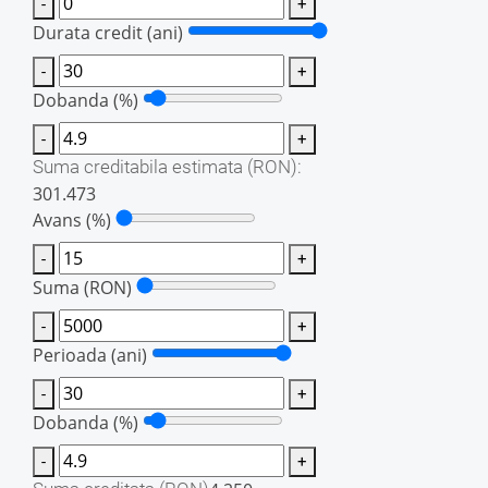
-
+
Durata credit (ani)
-
+
Dobanda (%)
-
+
Suma creditabila estimata
(RON)
:
301.473
Avans (%)
-
+
Suma
(RON)
-
+
Perioada (ani)
-
+
Dobanda (%)
-
+