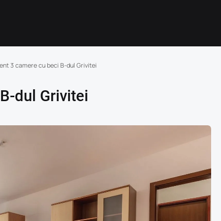
nt 3 camere cu beci B-dul Grivitei
-dul Grivitei