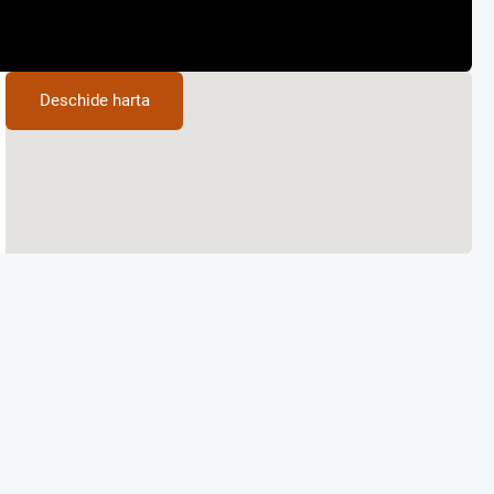
ierul nu face obiectul vreunei negocieri .
oana de contact -Aura Popa .
Deschide harta