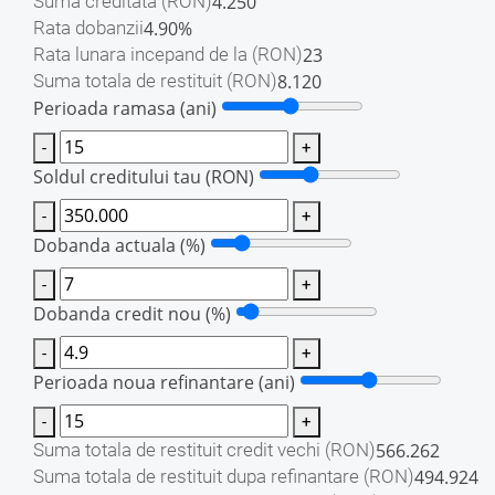
4.250
Suma creditata
(RON)
4.90%
Rata dobanzii
23
Rata lunara incepand de la
(RON)
8.120
Suma totala de restituit
(RON)
Perioada ramasa (ani)
-
+
Soldul creditului tau
(RON)
-
+
Dobanda actuala (%)
-
+
Dobanda credit nou (%)
-
+
Perioada noua refinantare (ani)
-
+
566.262
Suma totala de restituit credit vechi
(RON)
494.924
Suma totala de restituit dupa refinantare
(RON)