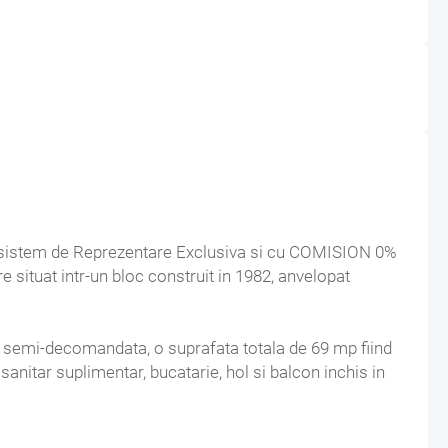
 sistem de Reprezentare Exclusiva si cu COMISION 0%
situat intr-un bloc construit in 1982, anvelopat
ra semi-decomandata, o suprafata totala de 69 mp fiind
anitar suplimentar, bucatarie, hol si balcon inchis in
 dispune de toate utilitatile separate, centrala termica