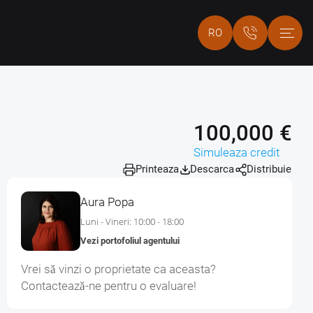
RO
100,000 €
Simuleaza credit
Printeaza
Descarca
Distribuie
Aura Popa
Luni - Vineri: 10:00 - 18:00
Vezi portofoliul agentului
Vrei sǎ vinzi o proprietate ca aceasta?
Contacteazǎ-ne pentru o evaluare!