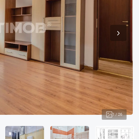
1
/
26